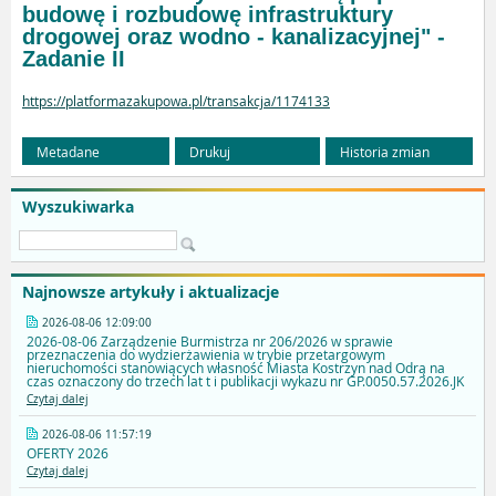
budowę i rozbudowę infrastruktury
drogowej oraz wodno - kanalizacyjnej" -
Zadanie II
https://platformazakupowa.pl/transakcja/1174133
Metadane
Drukuj
Historia zmian
Wyszukiwarka
Najnowsze artykuły i aktualizacje
2026-08-06 12:09:00
2026-08-06 Zarządzenie Burmistrza nr 206/2026 w sprawie
przeznaczenia do wydzierżawienia w trybie przetargowym
nieruchomości stanowiących własność Miasta Kostrzyn nad Odrą na
czas oznaczony do trzech lat t i publikacji wykazu nr GP.0050.57.2026.JK
Czytaj dalej
2026-08-06 11:57:19
OFERTY 2026
Czytaj dalej