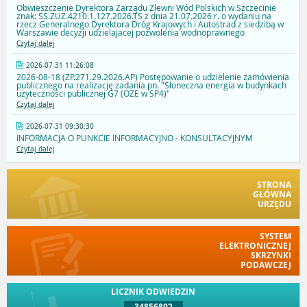
Obwieszczenie Dyrektora Zarządu Zlewni Wód Polskich w Szczecinie
znak: SS.ZUZ.4210.1.127.2026.TS z dnia 21.07.2026 r. o wydaniu na
rzecz Generalnego Dyrektora Dróg Krajowych i Autostrad z siedzibą w
Warszawie decyzji udzielajacej pozwolenia wodnoprawnego
Czytaj dalej
2026-07-31 11:26:08
2026-08-18 (ZP.271.29.2026.AP) Postępowanie o udzielenie zamówienia
publicznego na realizację zadania pn. "Słoneczna energia w budynkach
użyteczności publicznej G7 (OZE w SP4)"
Czytaj dalej
2026-07-31 09:30:30
INFORMACJA O PUNKCIE INFORMACYJNO - KONSULTACYJNYM
Czytaj dalej
STRONA
GŁÓWNA
URZĘDU
SYSTEM
ELEKTRONICZNEJ
SKRZYNKI
PODAWCZEJ
LICZNIK ODWIEDZIN
34856802