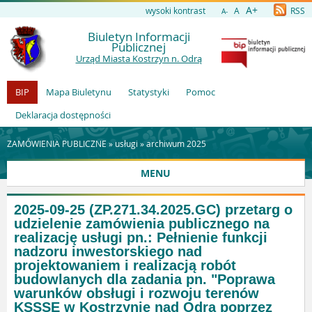
A+
wysoki kontrast
A
RSS
A-
Biuletyn Informacji
Publicznej
Urząd Miasta Kostrzyn n. Odrą
BIP
Mapa Biuletynu
Statystyki
Pomoc
Deklaracja dostępności
ZAMÓWIENIA PUBLICZNE »
usługi
»
archiwum 2025
MENU
2025-09-25 (ZP.271.34.2025.GC) przetarg o
udzielenie zamówienia publicznego na
realizację usługi pn.: Pełnienie funkcji
nadzoru inwestorskiego nad
projektowaniem i realizacją robót
budowlanych dla zadania pn. "Poprawa
warunków obsługi i rozwoju terenów
KSSSE w Kostrzynie nad Odrą poprzez