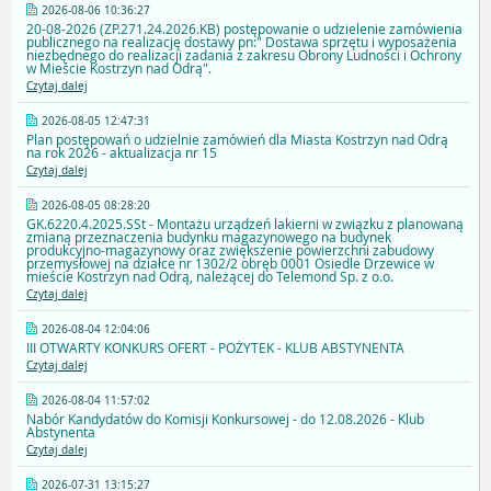
2026-08-06 10:36:27
20-08-2026 (ZP.271.24.2026.KB) postępowanie o udzielenie zamówienia
publicznego na realizację dostawy pn:" Dostawa sprzętu i wyposażenia
niezbędnego do realizacji zadania z zakresu Obrony Ludności i Ochrony
w Mieście Kostrzyn nad Odrą".
Czytaj dalej
2026-08-05 12:47:31
Plan postępowań o udzielnie zamówień dla Miasta Kostrzyn nad Odrą
na rok 2026 - aktualizacja nr 15
Czytaj dalej
2026-08-05 08:28:20
GK.6220.4.2025.SSt - Montażu urządzeń lakierni w związku z planowaną
zmianą przeznaczenia budynku magazynowego na budynek
produkcyjno-magazynowy oraz zwiększenie powierzchni zabudowy
przemysłowej na działce nr 1302/2 obręb 0001 Osiedle Drzewice w
mieście Kostrzyn nad Odrą, należącej do Telemond Sp. z o.o.
Czytaj dalej
2026-08-04 12:04:06
III OTWARTY KONKURS OFERT - POŻYTEK - KLUB ABSTYNENTA
Czytaj dalej
2026-08-04 11:57:02
Nabór Kandydatów do Komisji Konkursowej - do 12.08.2026 - Klub
Abstynenta
Czytaj dalej
2026-07-31 13:15:27