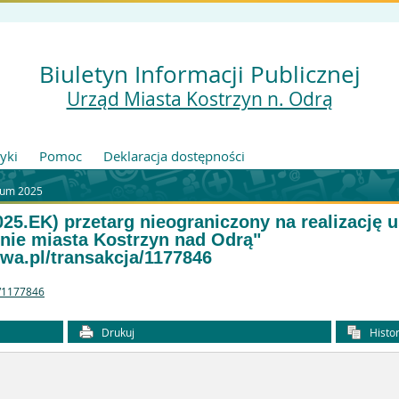
Biuletyn Informacji Publicznej
Urząd Miasta Kostrzyn n. Odrą
tyki
Pomoc
Deklaracja dostępności
wum 2025
025.EK) przetarg nieograniczony na realizację 
enie miasta Kostrzyn nad Odrą"
owa.pl/transakcja/1177846
a/1177846
Drukuj
Histor