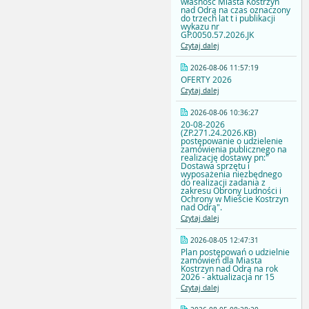
własność Miasta Kostrzyn
nad Odrą na czas oznaczony
do trzech lat t i publikacji
wykazu nr
GP.0050.57.2026.JK
Czytaj dalej
2026-08-06 11:57:19
OFERTY 2026
Czytaj dalej
2026-08-06 10:36:27
20-08-2026
(ZP.271.24.2026.KB)
postępowanie o udzielenie
zamówienia publicznego na
realizację dostawy pn:"
Dostawa sprzętu i
wyposażenia niezbędnego
do realizacji zadania z
zakresu Obrony Ludności i
Ochrony w Mieście Kostrzyn
nad Odrą".
Czytaj dalej
2026-08-05 12:47:31
Plan postępowań o udzielnie
zamówień dla Miasta
Kostrzyn nad Odrą na rok
2026 - aktualizacja nr 15
Czytaj dalej