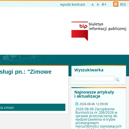
A+
wysoki kontrast
A
RSS
A-
Wyszukiwarka
usługi pn.: "Zimowe
Najnowsze artykuły
i aktualizacje
2026-08-06 12:09:00
ia zmian
2026-08-06 Zarządzenie
Burmistrza nr 206/2026 w
sprawie przeznaczenia do
wydzierżawienia w trybie
przetargowym
nieruchomości stanowiących