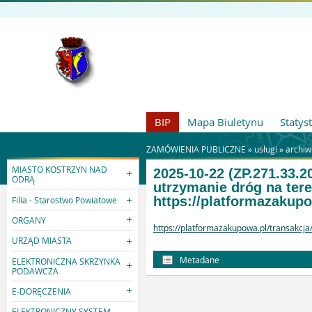
BIP
Mapa Biuletynu
Statys
ZAMÓWIENIA PUBLICZNE »
usługi
»
archi
MIASTO KOSTRZYN NAD
2025-10-22 (ZP.271.33.2
ODRĄ
utrzymanie dróg na ter
https://platformazakup
Filia - Starostwo Powiatowe
ORGANY
https://platformazakupowa.pl/transakcj
URZĄD MIASTA
Metadane
ELEKTRONICZNA SKRZYNKA
PODAWCZA
E-DORĘCZENIA
ELEKTRONICZNY SYSTEM