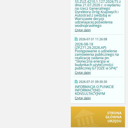
SS.ZUZ.4210.1.127.2026.TS z
dnia 21.07.2026 r. o wydaniu
na rzecz Generalnego
Dyrektora Dróg Krajowych i
Autostrad z siedzibą w
Warszawie decyzji
udzielajacej pozwolenia
wodnoprawnego
Czytaj dalej
2026-07-31 11:26:08
2026-08-18
(ZP.271.29.2026.AP)
Postępowanie o udzielenie
zamówienia publicznego na
realizację zadania pn.
"Słoneczna energia w
budynkach użyteczności
publicznej G7 (OZE w SP4)"
Czytaj dalej
2026-07-31 09:30:30
INFORMACJA O PUNKCIE
INFORMACYJNO -
KONSULTACYJNYM
Czytaj dalej
STRONA
GŁÓWNA
URZĘDU