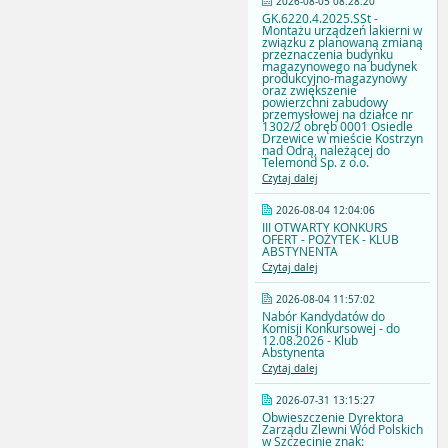
2026-08-05 08:28:20
GK.6220.4.2025.SSt -
Montażu urządzeń lakierni w
związku z planowaną zmianą
przeznaczenia budynku
magazynowego na budynek
produkcyjno-magazynowy
oraz zwiększenie
powierzchni zabudowy
przemysłowej na działce nr
1302/2 obręb 0001 Osiedle
Drzewice w mieście Kostrzyn
nad Odrą, należącej do
Telemond Sp. z o.o.
Czytaj dalej
2026-08-04 12:04:06
III OTWARTY KONKURS
OFERT - POŻYTEK - KLUB
ABSTYNENTA
Czytaj dalej
2026-08-04 11:57:02
Nabór Kandydatów do
Komisji Konkursowej - do
12.08.2026 - Klub
Abstynenta
Czytaj dalej
2026-07-31 13:15:27
Obwieszczenie Dyrektora
Zarządu Zlewni Wód Polskich
w Szczecinie znak: