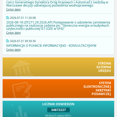
rzecz Generalnego Dyrektora Dróg Krajowych i Autostrad z siedzibą w
Warszawie decyzji udzielajacej pozwolenia wodnoprawnego
Czytaj dalej
2026-07-31 11:26:08
2026-08-18 (ZP.271.29.2026.AP) Postępowanie o udzielenie zamówienia
publicznego na realizację zadania pn. "Słoneczna energia w budynkach
użyteczności publicznej G7 (OZE w SP4)"
Czytaj dalej
2026-07-31 09:30:30
INFORMACJA O PUNKCIE INFORMACYJNO - KONSULTACYJNYM
Czytaj dalej
STRONA
GŁÓWNA
URZĘDU
SYSTEM
ELEKTRONICZNEJ
SKRZYNKI
PODAWCZEJ
LICZNIK ODWIEDZIN
34872227
Od dnia 23 czerwca 2003 r.