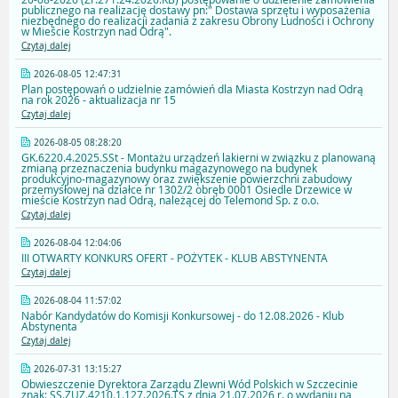
publicznego na realizację dostawy pn:" Dostawa sprzętu i wyposażenia
niezbędnego do realizacji zadania z zakresu Obrony Ludności i Ochrony
w Mieście Kostrzyn nad Odrą".
Czytaj dalej
2026-08-05 12:47:31
Plan postępowań o udzielnie zamówień dla Miasta Kostrzyn nad Odrą
na rok 2026 - aktualizacja nr 15
Czytaj dalej
2026-08-05 08:28:20
GK.6220.4.2025.SSt - Montażu urządzeń lakierni w związku z planowaną
zmianą przeznaczenia budynku magazynowego na budynek
produkcyjno-magazynowy oraz zwiększenie powierzchni zabudowy
przemysłowej na działce nr 1302/2 obręb 0001 Osiedle Drzewice w
mieście Kostrzyn nad Odrą, należącej do Telemond Sp. z o.o.
Czytaj dalej
2026-08-04 12:04:06
III OTWARTY KONKURS OFERT - POŻYTEK - KLUB ABSTYNENTA
Czytaj dalej
2026-08-04 11:57:02
Nabór Kandydatów do Komisji Konkursowej - do 12.08.2026 - Klub
Abstynenta
Czytaj dalej
2026-07-31 13:15:27
Obwieszczenie Dyrektora Zarządu Zlewni Wód Polskich w Szczecinie
znak: SS.ZUZ.4210.1.127.2026.TS z dnia 21.07.2026 r. o wydaniu na