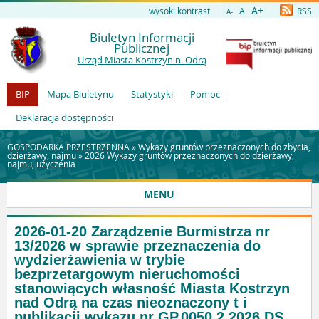
A+
wysoki kontrast
A
RSS
A-
Biuletyn Informacji
Publicznej
Urząd Miasta Kostrzyn n. Odrą
BIP
Mapa Biuletynu
Statystyki
Pomoc
Deklaracja dostępności
GOSPODARKA PRZESTRZENNA »
Wykazy gruntów przeznaczonych do zbycia,
dzierżawy, najmu
»
2026 Wykazy gruntów przeznaczonych do dzierżawy,
najmu, użyczenia
MENU
2026-01-20 Zarządzenie Burmistrza nr
13/2026 w sprawie przeznaczenia do
wydzierżawienia w trybie
bezprzetargowym nieruchomości
stanowiących własność Miasta Kostrzyn
nad Odrą na czas nieoznaczony t i
publikacji wykazu nr GP.0050.2.2026.DS