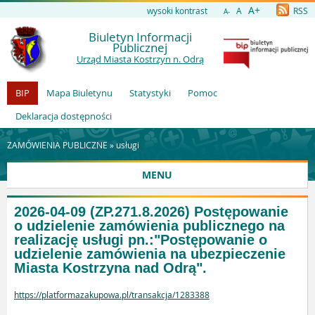
A+
wysoki kontrast
A
RSS
A-
Biuletyn Informacji
Publicznej
Urząd Miasta Kostrzyn n. Odrą
BIP
Mapa Biuletynu
Statystyki
Pomoc
Deklaracja dostępności
ZAMÓWIENIA PUBLICZNE »
usługi
MENU
2026-04-09 (ZP.271.8.2026) Postępowanie
o udzielenie zamówienia publicznego na
realizację usługi pn.:"Postępowanie o
udzielenie zamówienia na ubezpieczenie
Miasta Kostrzyna nad Odrą".
https://platformazakupowa.pl/transakcja/1283388