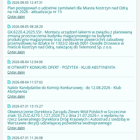
2026-08-05 12:47:31
Plan postępowań o udzielnie zamówień dla Miasta Kostrzyn nad Odrą
na rok 2026 - aktualizacja nr 15
Czytaj dalej
2026-08-05 08:28:20
GK.6220.4.2025.SSt - Montażu urządzeń lakierni w związku z planowaną
zmianą przeznaczenia budynku magazynowego na budynek
produkcyjno-magazynowy oraz zwiększenie powierzchni zabudowy
przemysłowej na działce nr 1302/2 obręb 0001 Osiedle Drzewice w
mieście Kostrzyn nad Odrą, należącej do Telemond Sp. z o.o.
Czytaj dalej
2026-08-04 12:04:06
III OTWARTY KONKURS OFERT - POŻYTEK - KLUB ABSTYNENTA
Czytaj dalej
2026-08-04 11:57:02
Nabór Kandydatów do Komisji Konkursowej - do 12.08.2026 - Klub
Abstynenta
Czytaj dalej
2026-07-31 13:15:27
Obwieszczenie Dyrektora Zarządu Zlewni Wód Polskich w Szczecinie
znak: SS.ZUZ.4210.1.127.2026.TS z dnia 21.07.2026 r. o wydaniu na
rzecz Generalnego Dyrektora Dróg Krajowych i Autostrad z siedzibą w
Warszawie decyzji udzielajacej pozwolenia wodnoprawnego
Czytaj dalej
2026-07-31 11:26:08