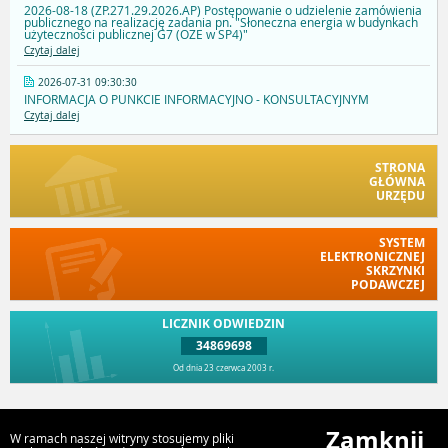
2026-08-18 (ZP.271.29.2026.AP) Postępowanie o udzielenie zamówienia
publicznego na realizację zadania pn. "Słoneczna energia w budynkach
użyteczności publicznej G7 (OZE w SP4)"
Czytaj dalej
2026-07-31 09:30:30
INFORMACJA O PUNKCIE INFORMACYJNO - KONSULTACYJNYM
Czytaj dalej
STRONA
GŁÓWNA
URZĘDU
SYSTEM
ELEKTRONICZNEJ
SKRZYNKI
PODAWCZEJ
LICZNIK ODWIEDZIN
34869698
Od dnia 23 czerwca 2003 r.
Przejdź do góry
Zamknij
W ramach naszej witryny stosujemy pliki