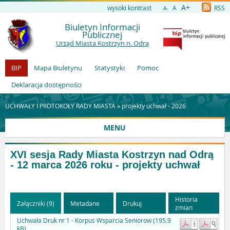
A+
wysoki kontrast
A
RSS
A-
Biuletyn Informacji
Publicznej
Urząd Miasta Kostrzyn n. Odrą
BIP
Mapa Biuletynu
Statystyki
Pomoc
Deklaracja dostępności
UCHWAŁY I PROTOKOŁY RADY MIASTA »
projekty uchwał - 2026
MENU
XVI sesja Rady Miasta Kostrzyn nad Odrą
- 12 marca 2026 roku - projekty uchwał
Historia
Załączniki (9)
Metadane
Drukuj
zmian
Uchwała Druk nr 1 - Korpus Wsparcia Seniorow (195.9
kB)