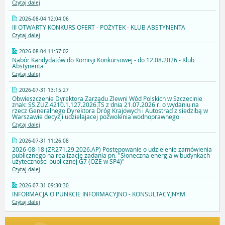
Czytaj dalej
2026-08-04 12:04:06
III OTWARTY KONKURS OFERT - POŻYTEK - KLUB ABSTYNENTA
Czytaj dalej
2026-08-04 11:57:02
Nabór Kandydatów do Komisji Konkursowej - do 12.08.2026 - Klub
Abstynenta
Czytaj dalej
2026-07-31 13:15:27
Obwieszczenie Dyrektora Zarządu Zlewni Wód Polskich w Szczecinie
znak: SS.ZUZ.4210.1.127.2026.TS z dnia 21.07.2026 r. o wydaniu na
rzecz Generalnego Dyrektora Dróg Krajowych i Autostrad z siedzibą w
Warszawie decyzji udzielajacej pozwolenia wodnoprawnego
Czytaj dalej
2026-07-31 11:26:08
2026-08-18 (ZP.271.29.2026.AP) Postępowanie o udzielenie zamówienia
publicznego na realizację zadania pn. "Słoneczna energia w budynkach
użyteczności publicznej G7 (OZE w SP4)"
Czytaj dalej
2026-07-31 09:30:30
INFORMACJA O PUNKCIE INFORMACYJNO - KONSULTACYJNYM
Czytaj dalej