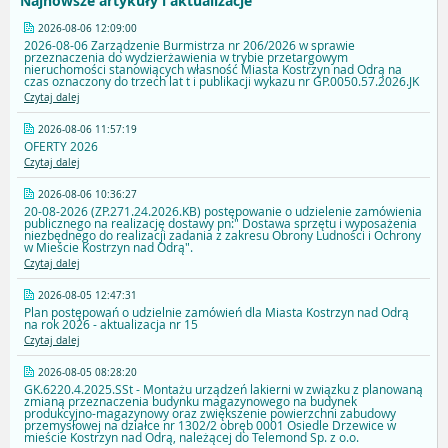
Najnowsze artykuły i aktualizacje
2026-08-06 12:09:00
2026-08-06 Zarządzenie Burmistrza nr 206/2026 w sprawie
przeznaczenia do wydzierżawienia w trybie przetargowym
nieruchomości stanowiących własność Miasta Kostrzyn nad Odrą na
czas oznaczony do trzech lat t i publikacji wykazu nr GP.0050.57.2026.JK
Czytaj dalej
2026-08-06 11:57:19
OFERTY 2026
Czytaj dalej
2026-08-06 10:36:27
20-08-2026 (ZP.271.24.2026.KB) postępowanie o udzielenie zamówienia
publicznego na realizację dostawy pn:" Dostawa sprzętu i wyposażenia
niezbędnego do realizacji zadania z zakresu Obrony Ludności i Ochrony
w Mieście Kostrzyn nad Odrą".
Czytaj dalej
2026-08-05 12:47:31
Plan postępowań o udzielnie zamówień dla Miasta Kostrzyn nad Odrą
na rok 2026 - aktualizacja nr 15
Czytaj dalej
2026-08-05 08:28:20
GK.6220.4.2025.SSt - Montażu urządzeń lakierni w związku z planowaną
zmianą przeznaczenia budynku magazynowego na budynek
produkcyjno-magazynowy oraz zwiększenie powierzchni zabudowy
przemysłowej na działce nr 1302/2 obręb 0001 Osiedle Drzewice w
mieście Kostrzyn nad Odrą, należącej do Telemond Sp. z o.o.