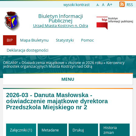
A+
wysoki kontrast
A
RSS
A-
Biuletyn Informacji
Publicznej
Urząd Miasta Kostrzyn n. Odrą
BIP
Mapa Biuletynu
Statystyki
Pomoc
Deklaracja dostępności
ORGANY »
Oświadczenia majątkowe
»
złożone w 2026 roku
»
Kierownicy
jednostek organizacyjnych Miasta Kostrzyn nad Odrą
MENU
2026-03 - Danuta Masłowska -
oświadczenie majątkowe dyrektora
Przedszkola Miejskiego nr 2
Historia
Załączniki (1)
Metadane
Drukuj
zmian