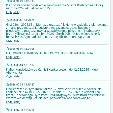
2026-08-05 12:47:31
Plan postępowań o udzielnie zamówień dla Miasta Kostrzyn nad Odrą
na rok 2026 - aktualizacja nr 15
Czytaj dalej
2026-08-05 08:28:20
GK.6220.4.2025.SSt - Montażu urządzeń lakierni w związku z planowaną
zmianą przeznaczenia budynku magazynowego na budynek
produkcyjno-magazynowy oraz zwiększenie powierzchni zabudowy
przemysłowej na działce nr 1302/2 obręb 0001 Osiedle Drzewice w
mieście Kostrzyn nad Odrą, należącej do Telemond Sp. z o.o.
Czytaj dalej
2026-08-04 12:04:06
III OTWARTY KONKURS OFERT - POŻYTEK - KLUB ABSTYNENTA
Czytaj dalej
2026-08-04 11:57:02
Nabór Kandydatów do Komisji Konkursowej - do 12.08.2026 - Klub
Abstynenta
Czytaj dalej
2026-07-31 13:15:27
Obwieszczenie Dyrektora Zarządu Zlewni Wód Polskich w Szczecinie
znak: SS.ZUZ.4210.1.127.2026.TS z dnia 21.07.2026 r. o wydaniu na
rzecz Generalnego Dyrektora Dróg Krajowych i Autostrad z siedzibą w
Warszawie decyzji udzielajacej pozwolenia wodnoprawnego
Czytaj dalej
2026-07-31 11:26:08