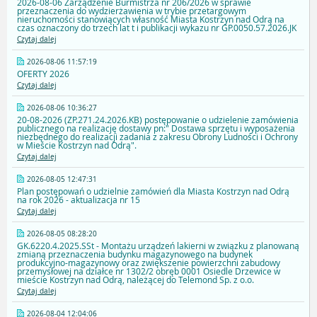
2026-08-06 Zarządzenie Burmistrza nr 206/2026 w sprawie
przeznaczenia do wydzierżawienia w trybie przetargowym
nieruchomości stanowiących własność Miasta Kostrzyn nad Odrą na
czas oznaczony do trzech lat t i publikacji wykazu nr GP.0050.57.2026.JK
Czytaj dalej
2026-08-06 11:57:19
OFERTY 2026
Czytaj dalej
2026-08-06 10:36:27
20-08-2026 (ZP.271.24.2026.KB) postępowanie o udzielenie zamówienia
publicznego na realizację dostawy pn:" Dostawa sprzętu i wyposażenia
niezbędnego do realizacji zadania z zakresu Obrony Ludności i Ochrony
w Mieście Kostrzyn nad Odrą".
Czytaj dalej
2026-08-05 12:47:31
Plan postępowań o udzielnie zamówień dla Miasta Kostrzyn nad Odrą
na rok 2026 - aktualizacja nr 15
Czytaj dalej
2026-08-05 08:28:20
GK.6220.4.2025.SSt - Montażu urządzeń lakierni w związku z planowaną
zmianą przeznaczenia budynku magazynowego na budynek
produkcyjno-magazynowy oraz zwiększenie powierzchni zabudowy
przemysłowej na działce nr 1302/2 obręb 0001 Osiedle Drzewice w
mieście Kostrzyn nad Odrą, należącej do Telemond Sp. z o.o.
Czytaj dalej
2026-08-04 12:04:06