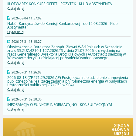
III OTWARTY KONKURS OFERT - POŻYTEK - KLUB ABSTYNENTA
Czytaj dalej
2026-08-04 11:57:02
Nabór Kandydatów do Komisji Konkursowej - do 12.08.2026 - Klub
Abstynenta
Czytaj dalej
2026-07-31 13:15:27
Obwieszczenie Dyrektora Zarządu Zlewni Wód Polskich w Szczecinie
znak: SS.ZUZ.4210.1.127.2026.TS z dnia 21.07.2026 r. o wydaniu na
rzecz Generalnego Dyrektora Dróg Krajowych i Autostrad z siedzibą w
Warszawie decyzji udzielajacej pozwolenia wodnoprawnego
Czytaj dalej
2026-07-31 11:26:08
2026-08-18 (ZP.271.29.2026.AP) Postępowanie o udzielenie zamówienia
publicznego na realizację zadania pn. "Słoneczna energia w budynkach
użyteczności publicznej G7 (OZE w SP4)"
Czytaj dalej
2026-07-31 09:30:30
INFORMACJA O PUNKCIE INFORMACYJNO - KONSULTACYJNYM
Czytaj dalej
STRONA
GŁÓWNA
URZĘDU