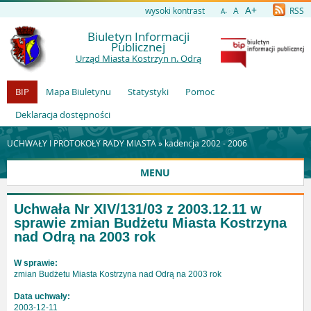
A+
wysoki kontrast
A
RSS
A-
Biuletyn Informacji
Publicznej
Urząd Miasta Kostrzyn n. Odrą
BIP
Mapa Biuletynu
Statystyki
Pomoc
Deklaracja dostępności
UCHWAŁY I PROTOKOŁY RADY MIASTA »
kadencja 2002 - 2006
MENU
Uchwała Nr XIV/131/03 z 2003.12.11 w
sprawie zmian Budżetu Miasta Kostrzyna
nad Odrą na 2003 rok
W sprawie:
zmian Budżetu Miasta Kostrzyna nad Odrą na 2003 rok
Data uchwały:
2003-12-11