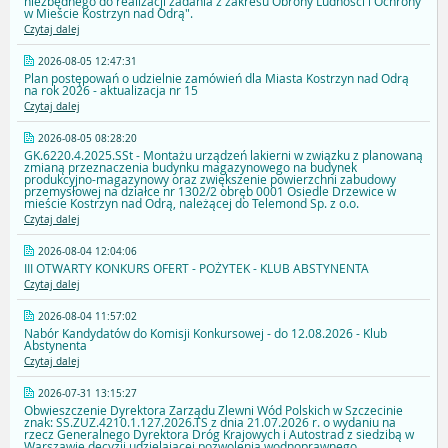
niezbędnego do realizacji zadania z zakresu Obrony Ludności i Ochrony
w Mieście Kostrzyn nad Odrą".
Czytaj dalej
2026-08-05 12:47:31
Plan postępowań o udzielnie zamówień dla Miasta Kostrzyn nad Odrą
na rok 2026 - aktualizacja nr 15
Czytaj dalej
2026-08-05 08:28:20
GK.6220.4.2025.SSt - Montażu urządzeń lakierni w związku z planowaną
zmianą przeznaczenia budynku magazynowego na budynek
produkcyjno-magazynowy oraz zwiększenie powierzchni zabudowy
przemysłowej na działce nr 1302/2 obręb 0001 Osiedle Drzewice w
mieście Kostrzyn nad Odrą, należącej do Telemond Sp. z o.o.
Czytaj dalej
2026-08-04 12:04:06
III OTWARTY KONKURS OFERT - POŻYTEK - KLUB ABSTYNENTA
Czytaj dalej
2026-08-04 11:57:02
Nabór Kandydatów do Komisji Konkursowej - do 12.08.2026 - Klub
Abstynenta
Czytaj dalej
2026-07-31 13:15:27
Obwieszczenie Dyrektora Zarządu Zlewni Wód Polskich w Szczecinie
znak: SS.ZUZ.4210.1.127.2026.TS z dnia 21.07.2026 r. o wydaniu na
rzecz Generalnego Dyrektora Dróg Krajowych i Autostrad z siedzibą w
Warszawie decyzji udzielajacej pozwolenia wodnoprawnego