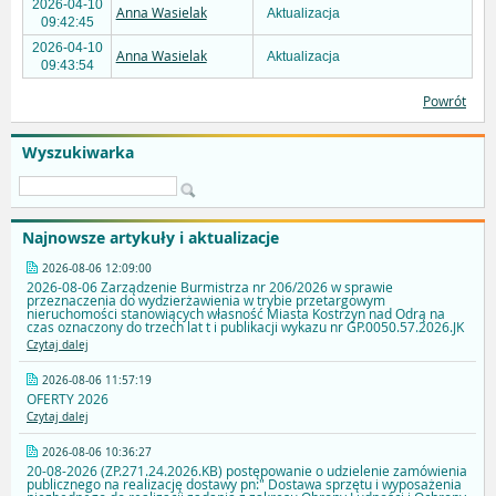
2026-04-10
Anna Wasielak
Aktualizacja
09:42:45
2026-04-10
Anna Wasielak
Aktualizacja
09:43:54
Powrót
Wyszukiwarka
Najnowsze artykuły i aktualizacje
2026-08-06 12:09:00
2026-08-06 Zarządzenie Burmistrza nr 206/2026 w sprawie
przeznaczenia do wydzierżawienia w trybie przetargowym
nieruchomości stanowiących własność Miasta Kostrzyn nad Odrą na
czas oznaczony do trzech lat t i publikacji wykazu nr GP.0050.57.2026.JK
Czytaj dalej
2026-08-06 11:57:19
OFERTY 2026
Czytaj dalej
2026-08-06 10:36:27
20-08-2026 (ZP.271.24.2026.KB) postępowanie o udzielenie zamówienia
publicznego na realizację dostawy pn:" Dostawa sprzętu i wyposażenia