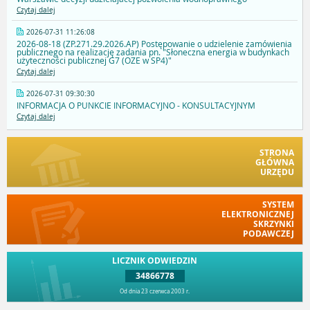
Czytaj dalej
2026-07-31 11:26:08
2026-08-18 (ZP.271.29.2026.AP) Postępowanie o udzielenie zamówienia
publicznego na realizację zadania pn. "Słoneczna energia w budynkach
użyteczności publicznej G7 (OZE w SP4)"
Czytaj dalej
2026-07-31 09:30:30
INFORMACJA O PUNKCIE INFORMACYJNO - KONSULTACYJNYM
Czytaj dalej
STRONA
GŁÓWNA
URZĘDU
SYSTEM
ELEKTRONICZNEJ
SKRZYNKI
PODAWCZEJ
LICZNIK ODWIEDZIN
34866778
Od dnia 23 czerwca 2003 r.