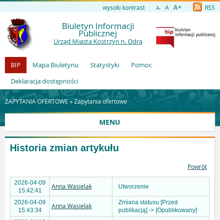
A+
wysoki kontrast
A
RSS
A-
Biuletyn Informacji
Publicznej
Urząd Miasta Kostrzyn n. Odrą
BIP
Mapa Biuletynu
Statystyki
Pomoc
Deklaracja dostępności
ZAPYTANIA OFERTOWE »
Zapytania ofertowe
MENU
Historia zmian artykułu
Powrót
2026-04-09
Anna Wasielak
Utworzenie
15:42:41
2026-04-09
Zmiana statusu [Przed
Anna Wasielak
15:43:34
publikacją] -> [Opublikowany]