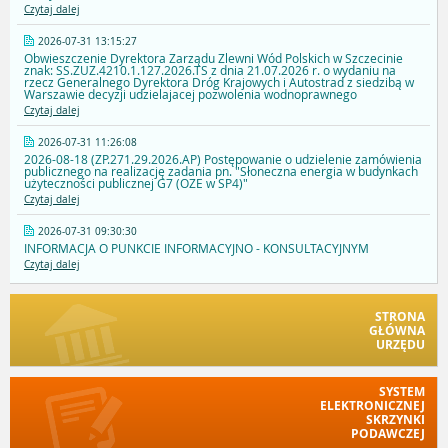
Czytaj dalej
2026-07-31 13:15:27
Obwieszczenie Dyrektora Zarządu Zlewni Wód Polskich w Szczecinie
znak: SS.ZUZ.4210.1.127.2026.TS z dnia 21.07.2026 r. o wydaniu na
rzecz Generalnego Dyrektora Dróg Krajowych i Autostrad z siedzibą w
Warszawie decyzji udzielajacej pozwolenia wodnoprawnego
Czytaj dalej
2026-07-31 11:26:08
2026-08-18 (ZP.271.29.2026.AP) Postępowanie o udzielenie zamówienia
publicznego na realizację zadania pn. "Słoneczna energia w budynkach
użyteczności publicznej G7 (OZE w SP4)"
Czytaj dalej
2026-07-31 09:30:30
INFORMACJA O PUNKCIE INFORMACYJNO - KONSULTACYJNYM
Czytaj dalej
STRONA
GŁÓWNA
URZĘDU
SYSTEM
ELEKTRONICZNEJ
SKRZYNKI
PODAWCZEJ