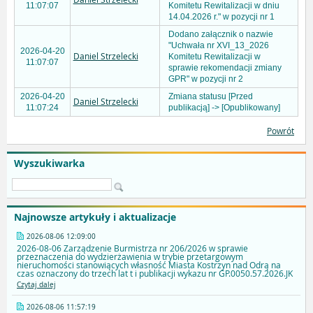
11:07:07
Komitetu Rewitalizacji w dniu
14.04.2026 r." w pozycji nr 1
Dodano załącznik o nazwie
"Uchwała nr XVI_13_2026
2026-04-20
Daniel Strzelecki
Komitetu Rewitalizacji w
11:07:07
sprawie rekomendacji zmiany
GPR" w pozycji nr 2
2026-04-20
Zmiana statusu [Przed
Daniel Strzelecki
11:07:24
publikacją] -> [Opublikowany]
Powrót
Wyszukiwarka
Najnowsze artykuły i aktualizacje
2026-08-06 12:09:00
2026-08-06 Zarządzenie Burmistrza nr 206/2026 w sprawie
przeznaczenia do wydzierżawienia w trybie przetargowym
nieruchomości stanowiących własność Miasta Kostrzyn nad Odrą na
czas oznaczony do trzech lat t i publikacji wykazu nr GP.0050.57.2026.JK
Czytaj dalej
2026-08-06 11:57:19