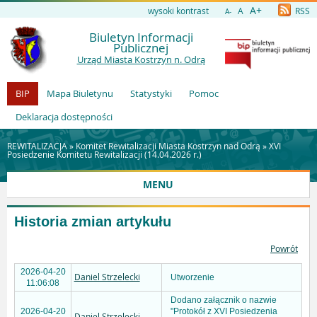
A+
wysoki kontrast
A
RSS
A-
Biuletyn Informacji
Publicznej
Urząd Miasta Kostrzyn n. Odrą
BIP
Mapa Biuletynu
Statystyki
Pomoc
Deklaracja dostępności
REWITALIZACJA »
Komitet Rewitalizacji Miasta Kostrzyn nad Odrą
»
XVI
Posiedzenie Komitetu Rewitalizacji (14.04.2026 r.)
MENU
Historia zmian artykułu
Powrót
2026-04-20
Daniel Strzelecki
Utworzenie
11:06:08
Dodano załącznik o nazwie
2026-04-20
"Protokół z XVI Posiedzenia
Daniel Strzelecki