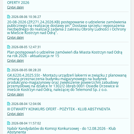
OFERTY 2026
Czytaj dalej
2026-08-06 10:36:27
20-08-2026 (ZP.271.24.2026.KB) postępowanie o udzielenie zamówienia
publicznego na realizację dostawy pn:" Dostawa sprzętu i wyposażenia
niezbędnego do realizacji zadania z zakresu Obrony Ludności i Ochrony
w Mieście Kostrzyn nad Odrą".
Czytaj dalej
2026-08-05 12:47:31
Plan postępowań o udzielnie zamówień dla Miasta Kostrzyn nad Odrą
na rok 2026 - aktualizacja nr 15
Czytaj dalej
2026-08-05 08:28:20
GK.6220.4.2025.SSt - Montażu urządzeń lakierni w związku z planowaną
zmianą przeznaczenia budynku magazynowego na budynek
produkcyjno-magazynowy oraz zwiększenie powierzchni zabudowy
przemysłowej na działce nr 1302/2 obręb 0001 Osiedle Drzewice w
mieście Kostrzyn nad Odrą, należącej do Telemond Sp. z o.o.
Czytaj dalej
2026-08-04 12:04:06
III OTWARTY KONKURS OFERT - POŻYTEK - KLUB ABSTYNENTA
Czytaj dalej
2026-08-04 11:57:02
Nabór Kandydatów do Komisji Konkursowej - do 12.08.2026 - Klub
Abstynenta