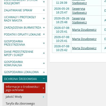
Z
Statkiewicz
11:28:39
KOLEJKOWY
Seweryna
2026-05-26
ZAŁATWIANIE SPRAW
D
Statkiewicz
16:25:47
UCHWAŁY I PROTOKOŁY
Seweryna
2026-05-26
RADY MIASTA
A
Statkiewicz
16:25:48
ZARZĄDZENIA BURMISTRZA
2026-07-08
Marta Dzudzewicz
D
10:25:41
PODATKI I OPŁATY LOKALNE
2026-07-08
Marta Dzudzewicz
D
GOSPODARKA
10:25:41
PRZESTRZENNA
2026-07-08
Marta Dzudzewicz
A
10:25:42
DANE PRZESTRZENNE
MPZP i SUiKZP
GOSPODARKA
KOMUNALNA
GOSPODARKA LOKALOWA
OCHRONA ŚRODOWISKA
Informacje o środowisku i
jego ochronie
Jakość Wody
Taryfa dla zbiorowego