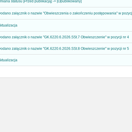
miana statusu [Przed publikacją] -> [Opublikowany]
odano załącznik o nazwie "Obwieszczenia o zakończeniu postępowania" w pozycji
ktualizacja
odano załącznik o nazwie "GK.6220.6.2026.SSt.7 Obwieszczenie" w pozycji nr 4
odano załącznik o nazwie "GK.6220.6.2026.SSt.8 Obwieszczenie" w pozycji nr 5
ktualizacja