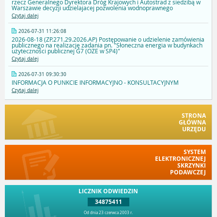
rzecz Generalnego Dyrektora Dróg Krajowych i Autostrad z siedzibą w
Warszawie decyzji udzielajacej pozwolenia wodnoprawnego
Czytaj dalej
2026-07-31 11:26:08
2026-08-18 (ZP.271.29.2026.AP) Postępowanie o udzielenie zamówienia
publicznego na realizację zadania pn. "Słoneczna energia w budynkach
użyteczności publicznej G7 (OZE w SP4)"
Czytaj dalej
2026-07-31 09:30:30
INFORMACJA O PUNKCIE INFORMACYJNO - KONSULTACYJNYM
Czytaj dalej
STRONA
GŁÓWNA
URZĘDU
SYSTEM
ELEKTRONICZNEJ
SKRZYNKI
PODAWCZEJ
LICZNIK ODWIEDZIN
34875411
Od dnia 23 czerwca 2003 r.