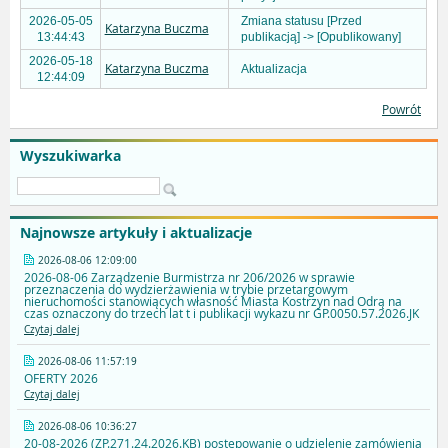
2026-05-05
Zmiana statusu [Przed
Katarzyna Buczma
13:44:43
publikacją] -> [Opublikowany]
2026-05-18
Katarzyna Buczma
Aktualizacja
12:44:09
Powrót
Wyszukiwarka
Najnowsze artykuły i aktualizacje
2026-08-06 12:09:00
2026-08-06 Zarządzenie Burmistrza nr 206/2026 w sprawie
przeznaczenia do wydzierżawienia w trybie przetargowym
nieruchomości stanowiących własność Miasta Kostrzyn nad Odrą na
czas oznaczony do trzech lat t i publikacji wykazu nr GP.0050.57.2026.JK
Czytaj dalej
2026-08-06 11:57:19
OFERTY 2026
Czytaj dalej
2026-08-06 10:36:27
20-08-2026 (ZP.271.24.2026.KB) postępowanie o udzielenie zamówienia