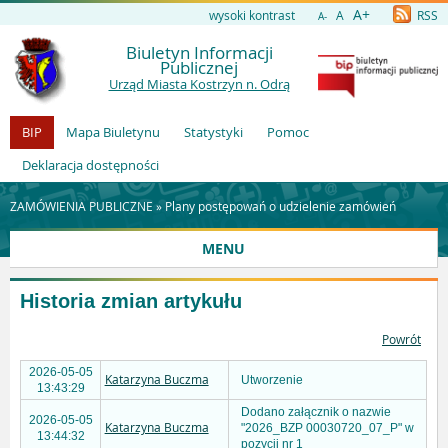
A+
wysoki kontrast
A
RSS
A-
Biuletyn Informacji
Publicznej
Urząd Miasta Kostrzyn n. Odrą
BIP
Mapa Biuletynu
Statystyki
Pomoc
Deklaracja dostępności
ZAMÓWIENIA PUBLICZNE »
Plany postępowań o udzielenie zamówień
MENU
Historia zmian artykułu
Powrót
2026-05-05
Katarzyna Buczma
Utworzenie
13:43:29
Dodano załącznik o nazwie
2026-05-05
Katarzyna Buczma
"2026_BZP 00030720_07_P" w
13:44:32
pozycji nr 1