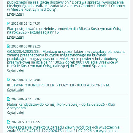
publicznego na realizację dostawy pn:" Dostawa sprzętu i wyposażenia
niezbędnego do realizacji zadania z zakresu Obrony Ludności i Ochrony
w Mieście Kostrzyn nad Odrą".
Czytaj dalej
2026-08-05 12:47:31
Plan postępowań o udzielnie zamówień dla Miasta Kostrzyn nad Odrą
na rok 2026 - aktualizacja nr 15
Czytaj dalej
2026-08-05 08:28:20
GK.6220.4.2025.SSt - Montażu urządzeń lakierni w związku z planowaną
zmianą przeznaczenia budynku magazynowego na budynek
produkcyjno-magazynowy oraz zwiększenie powierzchni zabudowy
przemysłowej na działce nr 1302/2 obręb 0001 Osiedle Drzewice w
mieście Kostrzyn nad Odrą, należącej do Telemond Sp. z o.o.
Czytaj dalej
2026-08-04 12:04:06
III OTWARTY KONKURS OFERT - POŻYTEK - KLUB ABSTYNENTA
Czytaj dalej
2026-08-04 11:57:02
Nabór Kandydatów do Komisji Konkursowej - do 12.08.2026 - Klub
Abstynenta
Czytaj dalej
2026-07-31 13:15:27
Obwieszczenie Dyrektora Zarządu Zlewni Wód Polskich w Szczecinie
znak: SS.ZUZ.4210.1.127.2026.TS z dnia 21.07.2026 r. o wydaniu na