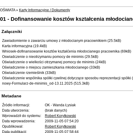
OŚWIATA »
Karty Informacyjne / Dokumenty
01 - Dofinansowanie kosztów kształcenia młodocia
Załączniki
Zawiadomienie o zawarciu umowy z młodocianym pracownikiem (25.5kB)
Karta informacyjna (19.4kB)
Wniosek-dofinansowanie kosztów kształćenia młodocianego pracownika (69kB)
Oswiadczenie o nieotrzymaniu pomocy de minimis (29.5kB)
Oświadczenie o wielkości otrzymanej pomocy de minimis (24kB)
Oświadczenie o miejscu zamieszkania młodocianego (33kB)
Oświadczenie rzemieślnik (33kB)
Oświadczenie wspólnika spółki cywilnej dotyczące sposobu reprezentacji spółki 
nowy-Formularz-de-minimis_od-13.11.2025 (515.3kB)
Metadane
Źródło informacji:
OK - Wanda Łysiak
Data utworzenia:
(brak danych)
Wprowadził do systemu:
Robert Korytkowski
Data wprowadzenia:
2009-11-05 07:54:20
Opublikował:
Robert Korytkowski
Data publikacji:
2009-11-05 07:58:44