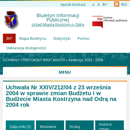
A+
wysoki kontrast
A
RSS
A-
Biuletyn Informacji
Publicznej
Urząd Miasta Kostrzyn n. Odrą
BIP
Mapa Biuletynu
Statystyki
Pomoc
Deklaracja dostępności
UCHWAŁY I PROTOKOŁY RADY MIASTA »
kadencja 2002 - 2006
MENU
Uchwała Nr XXIV/212/04 z 23 września
2004 w sprawie zmian Budżetu i w
Budżecie Miasta Kostrzyna nad Odrą na
2004 rok
Historia
Załączniki (3)
Metadane
Drukuj
zmian