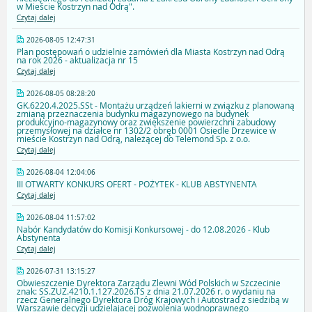
w Mieście Kostrzyn nad Odrą".
Czytaj dalej
2026-08-05 12:47:31
Plan postępowań o udzielnie zamówień dla Miasta Kostrzyn nad Odrą
na rok 2026 - aktualizacja nr 15
Czytaj dalej
2026-08-05 08:28:20
GK.6220.4.2025.SSt - Montażu urządzeń lakierni w związku z planowaną
zmianą przeznaczenia budynku magazynowego na budynek
produkcyjno-magazynowy oraz zwiększenie powierzchni zabudowy
przemysłowej na działce nr 1302/2 obręb 0001 Osiedle Drzewice w
mieście Kostrzyn nad Odrą, należącej do Telemond Sp. z o.o.
Czytaj dalej
2026-08-04 12:04:06
III OTWARTY KONKURS OFERT - POŻYTEK - KLUB ABSTYNENTA
Czytaj dalej
2026-08-04 11:57:02
Nabór Kandydatów do Komisji Konkursowej - do 12.08.2026 - Klub
Abstynenta
Czytaj dalej
2026-07-31 13:15:27
Obwieszczenie Dyrektora Zarządu Zlewni Wód Polskich w Szczecinie
znak: SS.ZUZ.4210.1.127.2026.TS z dnia 21.07.2026 r. o wydaniu na
rzecz Generalnego Dyrektora Dróg Krajowych i Autostrad z siedzibą w
Warszawie decyzji udzielajacej pozwolenia wodnoprawnego