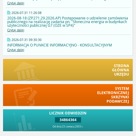
Czytaj dalej
2026-07-31 11:26:08
2026-08-18 (ZP.271.29.2026.AP) Postępowanie o udzielenie zamówienia
publicznego na realizację zadania pn. "Słoneczna energia w budynkach
użyteczności publicznej G7 (OZE w SP4)"
Czytaj dalej
2026-07-31 09:30:30
INFORMACJA O PUNKCIE INFORMACYJNO - KONSULTACYJNYM
Czytaj dalej
STRONA
GŁÓWNA
URZĘDU
SYSTEM
ELEKTRONICZNEJ
SKRZYNKI
PODAWCZEJ
LICZNIK ODWIEDZIN
34864364
Od dnia 23 czerwca 2003 r.