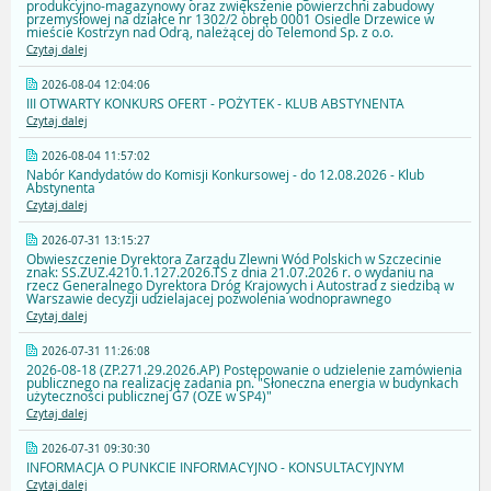
produkcyjno-magazynowy oraz zwiększenie powierzchni zabudowy
przemysłowej na działce nr 1302/2 obręb 0001 Osiedle Drzewice w
mieście Kostrzyn nad Odrą, należącej do Telemond Sp. z o.o.
Czytaj dalej
2026-08-04 12:04:06
III OTWARTY KONKURS OFERT - POŻYTEK - KLUB ABSTYNENTA
Czytaj dalej
2026-08-04 11:57:02
Nabór Kandydatów do Komisji Konkursowej - do 12.08.2026 - Klub
Abstynenta
Czytaj dalej
2026-07-31 13:15:27
Obwieszczenie Dyrektora Zarządu Zlewni Wód Polskich w Szczecinie
znak: SS.ZUZ.4210.1.127.2026.TS z dnia 21.07.2026 r. o wydaniu na
rzecz Generalnego Dyrektora Dróg Krajowych i Autostrad z siedzibą w
Warszawie decyzji udzielajacej pozwolenia wodnoprawnego
Czytaj dalej
2026-07-31 11:26:08
2026-08-18 (ZP.271.29.2026.AP) Postępowanie o udzielenie zamówienia
publicznego na realizację zadania pn. "Słoneczna energia w budynkach
użyteczności publicznej G7 (OZE w SP4)"
Czytaj dalej
2026-07-31 09:30:30
INFORMACJA O PUNKCIE INFORMACYJNO - KONSULTACYJNYM
Czytaj dalej