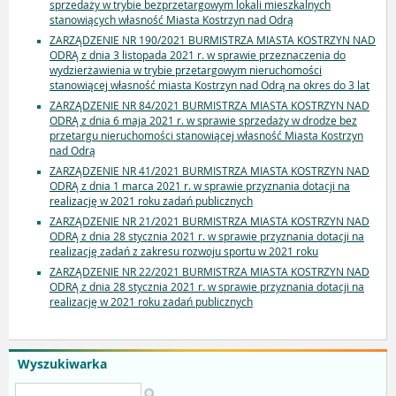
sprzedaży w trybie bezprzetargowym lokali mieszkalnych
stanowiących własność Miasta Kostrzyn nad Odrą
ZARZĄDZENIE NR 190/2021 BURMISTRZA MIASTA KOSTRZYN NAD
ODRĄ z dnia 3 listopada 2021 r. w sprawie przeznaczenia do
wydzierżawienia w trybie przetargowym nieruchomości
stanowiącej własność miasta Kostrzyn nad Odrą na okres do 3 lat
ZARZĄDZENIE NR 84/2021 BURMISTRZA MIASTA KOSTRZYN NAD
ODRĄ z dnia 6 maja 2021 r. w sprawie sprzedaży w drodze bez
przetargu nieruchomości stanowiącej własność Miasta Kostrzyn
nad Odrą
ZARZĄDZENIE NR 41/2021 BURMISTRZA MIASTA KOSTRZYN NAD
ODRĄ z dnia 1 marca 2021 r. w sprawie przyznania dotacji na
realizację w 2021 roku zadań publicznych
ZARZĄDZENIE NR 21/2021 BURMISTRZA MIASTA KOSTRZYN NAD
ODRĄ z dnia 28 stycznia 2021 r. w sprawie przyznania dotacji na
realizację zadań z zakresu rozwoju sportu w 2021 roku
ZARZĄDZENIE NR 22/2021 BURMISTRZA MIASTA KOSTRZYN NAD
ODRĄ z dnia 28 stycznia 2021 r. w sprawie przyznania dotacji na
realizację w 2021 roku zadań publicznych
Wyszukiwarka