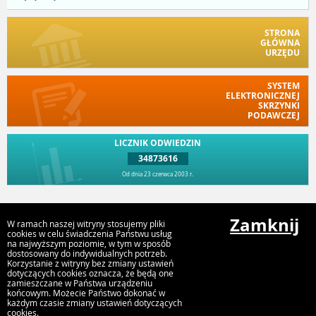
STRONA
GŁÓWNA
URZĘDU
SYSTEM
ELEKTRONICZNEJ
SKRZYNKI
PODAWCZEJ
LICZNIK ODWIEDZIN
34873616
Od dnia 23 czerwca 2003 r.
Przejdź do góry
Zamknij
W ramach naszej witryny stosujemy pliki
cookies w celu świadczenia Państwu usług
na najwyższym poziomie, w tym w sposób
dostosowany do indywidualnych potrzeb.
Urząd Miasta Kostrzyn n. Odrą
Korzystanie z witryny bez zmiany ustawień
Graniczna 2, 66-470 Kostrzyn nad Odrą
dotyczących cookies oznacza, że będą one
zamieszczane w Państwa urządzeniu
końcowym. Możecie Państwo dokonać w
każdym czasie zmiany ustawień dotyczących
cookies.