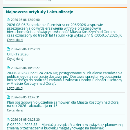
Najnowsze artykuły i aktualizacje
2026-08-06 12:09:00
2026-08-06 Zarządzenie Burmistrza nr 206/2026 w sprawie
przeznaczenia do wydzierżawienia w trybie przetargowym
nieruchomości stanowiących własność Miasta Kostrzyn nad Odrą na
czas oznaczony do trzech lat t i publikacji wykazu nr GP.0050.57.2026.JK
Czytaj dalej
2026-08-06 11:57:19
OFERTY 2026
Czytaj dalej
2026-08-06 10:36:27
20-08-2026 (ZP.271.24.2026.KB) postępowanie o udzielenie zamówienia
publicznego na realizację dostawy pn:" Dostawa sprzętu i wyposażenia
niezbędnego do realizacji zadania z zakresu Obrony Ludności i Ochrony
w Mieście Kostrzyn nad Odrą".
Czytaj dalej
2026-08-05 12:47:31
Plan postępowań o udzielnie zamówień dla Miasta Kostrzyn nad Odrą
na rok 2026 - aktualizacja nr 15
Czytaj dalej
2026-08-05 08:28:20
GK.6220.4.2025.SSt - Montażu urządzeń lakierni w związku z planowaną
zmianą przeznaczenia budynku magazynowego na budynek