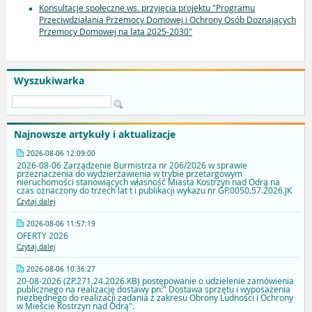
Konsultacje społeczne ws. przyjęcia projektu "Programu
Przeciwdziałania Przemocy Domowej i Ochrony Osób Doznających
Przemocy Domowej na lata 2025-2030"
Wyszukiwarka
Najnowsze artykuły i aktualizacje
2026-08-06 12:09:00
2026-08-06 Zarządzenie Burmistrza nr 206/2026 w sprawie
przeznaczenia do wydzierżawienia w trybie przetargowym
nieruchomości stanowiących własność Miasta Kostrzyn nad Odrą na
czas oznaczony do trzech lat t i publikacji wykazu nr GP.0050.57.2026.JK
Czytaj dalej
2026-08-06 11:57:19
OFERTY 2026
Czytaj dalej
2026-08-06 10:36:27
20-08-2026 (ZP.271.24.2026.KB) postępowanie o udzielenie zamówienia
publicznego na realizację dostawy pn:" Dostawa sprzętu i wyposażenia
niezbędnego do realizacji zadania z zakresu Obrony Ludności i Ochrony
w Mieście Kostrzyn nad Odrą".