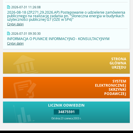
2026-07-31 11:26:08
2026-08-18 (ZP.271.29.2026.AP) Postępowanie o udzielenie zamówienia
publicznego na realizację zadania pn. "Słoneczna energia w budynkach
użyteczności publicznej G7 (OZE w SP4)"
Czytaj dalej
2026-07-31 09:30:30
INFORMACJA O PUNKCIE INFORMACYJNO - KONSULTACYJNYM
Czytaj dalej
STRONA
GŁÓWNA
URZĘDU
SYSTEM
ELEKTRONICZNEJ
SKRZYNKI
PODAWCZEJ
LICZNIK ODWIEDZIN
34875591
Od dnia 23 czerwca 2003 r.