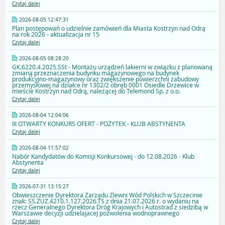
Czytaj dalej
2026-08-05 12:47:31
Plan postępowań o udzielnie zamówień dla Miasta Kostrzyn nad Odrą
na rok 2026 - aktualizacja nr 15
Czytaj dalej
2026-08-05 08:28:20
GK.6220.4.2025.SSt - Montażu urządzeń lakierni w związku z planowaną
zmianą przeznaczenia budynku magazynowego na budynek
produkcyjno-magazynowy oraz zwiększenie powierzchni zabudowy
przemysłowej na działce nr 1302/2 obręb 0001 Osiedle Drzewice w
mieście Kostrzyn nad Odrą, należącej do Telemond Sp. z o.o.
Czytaj dalej
2026-08-04 12:04:06
III OTWARTY KONKURS OFERT - POŻYTEK - KLUB ABSTYNENTA
Czytaj dalej
2026-08-04 11:57:02
Nabór Kandydatów do Komisji Konkursowej - do 12.08.2026 - Klub
Abstynenta
Czytaj dalej
2026-07-31 13:15:27
Obwieszczenie Dyrektora Zarządu Zlewni Wód Polskich w Szczecinie
znak: SS.ZUZ.4210.1.127.2026.TS z dnia 21.07.2026 r. o wydaniu na
rzecz Generalnego Dyrektora Dróg Krajowych i Autostrad z siedzibą w
Warszawie decyzji udzielajacej pozwolenia wodnoprawnego
Czytaj dalej