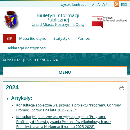
A+
wysoki kontrast
A
RSS
A-
Biuletyn Informacji
Publicznej
Urząd Miasta Kostrzyn n. Odrą
BIP
Mapa Biuletynu
Statystyki
Pomoc
Deklaracja dostępności
KONSULTACJE SPOŁECZNE »
2024
MENU
2024
Artykuły:
Konsultacje społeczne ws. przyjęcia projektu "Programu Ochrony i
Promocji Zdrowia na lata 2025-2028"
Konsultacje społeczne ws. przyjęcia projektu "Programu
Profilaktyki i Rozwiązywania Problemów Alkoholowych oraz
Przeciwdziałania Narkomanii na lata 2025-2028"