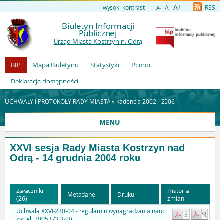
A+
wysoki kontrast
A
RSS
A-
Biuletyn Informacji
Publicznej
Urząd Miasta Kostrzyn n. Odrą
BIP
Mapa Biuletynu
Statystyki
Pomoc
Deklaracja dostępności
UCHWAŁY I PROTOKOŁY RADY MIASTA »
kadencja 2002 - 2006
MENU
XXVI sesja Rady Miasta Kostrzyn nad
Odrą - 14 grudnia 2004 roku
Załączniki
Historia
Metadane
Drukuj
(26)
zmian
Uchwała XXVI-230-04 - regulamin wynagradzania nauc
zycieli 2005 (73.3kB)