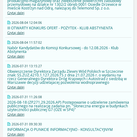
produkcyjno-magazynowy oraz zwiększenie powierzchni zabudowy
przemysłowej na działce nr 1302/2 obręb 0001 Osiedle Drzewice w
mieście Kostrzyn nad Odrą, należącej do Telemond Sp. z o.o.
Czytaj dalej
2026-08-04 12:04:06
III OTWARTY KONKURS OFERT - POŻYTEK - KLUB ABSTYNENTA
Czytaj dalej
2026-08-04 11:57:02
Nabór Kandydatów do Komisji Konkursowej - do 12.08.2026 - Klub
Abstynenta
Czytaj dalej
2026-07-31 13:15:27
Obwieszczenie Dyrektora Zarządu Zlewni Wód Polskich w Szczecinie
znak: SS.ZUZ.4210.1.127.2026.TS z dnia 21.07.2026 r. o wydaniu na
rzecz Generalnego Dyrektora Dróg Krajowych i Autostrad z siedzibą w
Warszawie decyzji udzielajacej pozwolenia wodnoprawnego
Czytaj dalej
2026-07-31 11:26:08
2026-08-18 (ZP.271.29.2026.AP) Postępowanie o udzielenie zamówienia
publicznego na realizację zadania pn. "Słoneczna energia w budynkach
użyteczności publicznej G7 (OZE w SP4)"
Czytaj dalej
2026-07-31 09:30:30
INFORMACJA O PUNKCIE INFORMACYJNO - KONSULTACYJNYM
Czytaj dalej