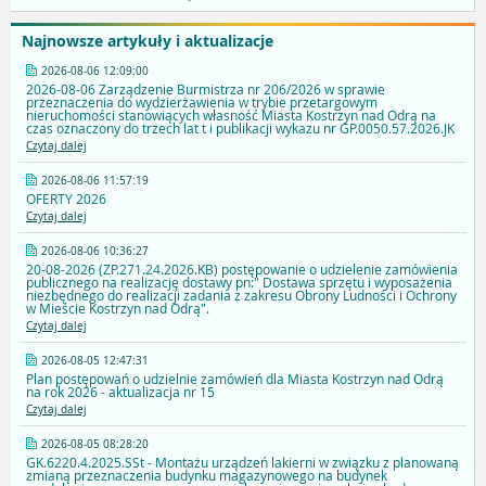
Najnowsze artykuły i aktualizacje
2026-08-06 12:09:00
2026-08-06 Zarządzenie Burmistrza nr 206/2026 w sprawie
przeznaczenia do wydzierżawienia w trybie przetargowym
nieruchomości stanowiących własność Miasta Kostrzyn nad Odrą na
czas oznaczony do trzech lat t i publikacji wykazu nr GP.0050.57.2026.JK
Czytaj dalej
2026-08-06 11:57:19
OFERTY 2026
Czytaj dalej
2026-08-06 10:36:27
20-08-2026 (ZP.271.24.2026.KB) postępowanie o udzielenie zamówienia
publicznego na realizację dostawy pn:" Dostawa sprzętu i wyposażenia
niezbędnego do realizacji zadania z zakresu Obrony Ludności i Ochrony
w Mieście Kostrzyn nad Odrą".
Czytaj dalej
2026-08-05 12:47:31
Plan postępowań o udzielnie zamówień dla Miasta Kostrzyn nad Odrą
na rok 2026 - aktualizacja nr 15
Czytaj dalej
2026-08-05 08:28:20
GK.6220.4.2025.SSt - Montażu urządzeń lakierni w związku z planowaną
zmianą przeznaczenia budynku magazynowego na budynek