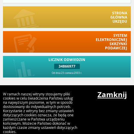
STRONA
GŁÓWNA
URZĘDU
SYSTEM
ELEKTRONICZNEJ
SKRZYNKI
PODAWCZEJ
LICZNIK ODWIEDZIN
34866977
Od dnia 23 czerwca 2003 r.
Przejdź do góry
Zamknij
W ramach naszej witryny stosujemy pliki
cookies w celu świadczenia Państwu usług
na najwyższym poziomie, w tym w sposób
dostosowany do indywidualnych potrzeb.
Urząd Miasta Kostrzyn n. Odrą
Korzystanie z witryny bez zmiany ustawień
Graniczna 2, 66-470 Kostrzyn nad Odrą
dotyczących cookies oznacza, że będą one
zamieszczane w Państwa urządzeniu
końcowym. Możecie Państwo dokonać w
każdym czasie zmiany ustawień dotyczących
cookies.