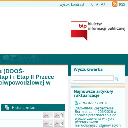
A+
wysoki kontrast
A
RSS
A-
Wyszukiwarka
ka (DOOŚ-
p I i Etap II Przece
eciwpowodziowej w
Najnowsze artykuły
i aktualizacje
2026-08-06 12:09:00
Historia zmian
2026-08-06 Zarządzenie
Burmistrza nr 206/2026 w
sprawie przeznaczenia do
wydzierżawienia w trybie
przetargowym
nieruchomości stanowiących