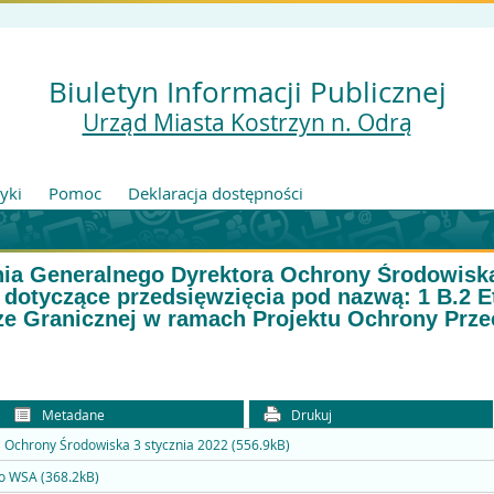
Biuletyn Informacji Publicznej
Urząd Miasta Kostrzyn n. Odrą
tyki
Pomoc
Deklaracja dostępności
nia Generalnego Dyrektora Ochrony Środowis
otyczące przedsięwzięcia pod nazwą: 1 B.2 Eta
ze Granicznej w ramach Projektu Ochrony Prz
Metadane
Drukuj
 Ochrony Środowiska 3 stycznia 2022 (556.9kB)
do WSA (368.2kB)