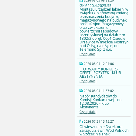
2026-08-05 08:28:20
GK.6220.4.2025.SSt -
Montażu urządzeń lakierni w
związku z planowaną zmianą
przeznaczenia budynku
magazynowego na budynek
produkcyjno-magazynowy
oraz zwiększenie
powierzchni zabudowy
przemysłowej na działce nr
1302/2 obręb 0001 Osiedle
Drzewice w mieście Kostrzyn
nad Odrą, należącej do
Telemond Sp. z o.o.
Czytaj dalej
2026-08-04 12:04:06
III OTWARTY KONKURS
OFERT - POŻYTEK - KLUB
ABSTYNENTA
Czytaj dalej
2026-08-04 11:57:02
Nabór Kandydatów do
Komisji Konkursowej - do
12.08.2026 - Klub
Abstynenta
Czytaj dalej
2026-07-31 13:15:27
Obwieszczenie Dyrektora
Zarządu Zlewni Wód Polskich
w Szczecinie znak: