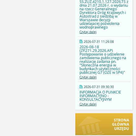
SS.ZUZ.4210.1.127.2026.TS z
dnia 21.07.2026 r. o wydaniu
na rzecz Generalnego
Dyrektora Dróg Krajowych i
Autostrad z siedzibą w
Warszawie decyzji
udzielajacej pozwolenia
wodnoprawnego
Czytaj dalej
2026-07-31 11:26:08
2026-08-18
(ZP.271.29.2026.AP)
Postępowanie o udzielenie
zamówienia publicznego na
realizację zadania pn.
"Słoneczna energia w
budynkach użyteczności
publicznej G7 (OZE w SP4)"
Czytaj dalej
2026-07-31 09:30:30
INFORMACJA O PUNKCIE
INFORMACYJNO -
KONSULTACYJNYM
Czytaj dalej
STRONA
GŁÓWNA
URZĘDU