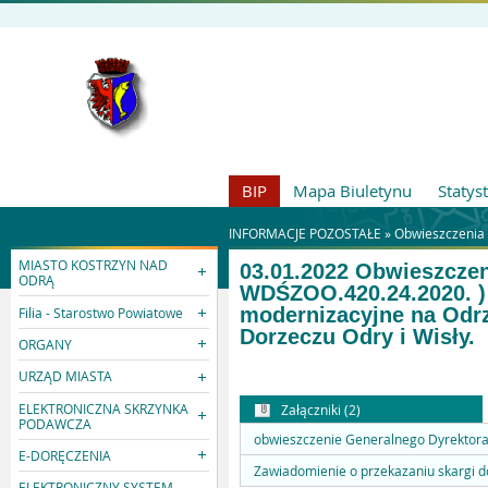
BIP
Mapa Biuletynu
Statys
INFORMACJE POZOSTAŁE »
Obwieszczenia
MIASTO KOSTRZYN NAD
03.01.2022 Obwieszcze
ODRĄ
WDŚZOO.420.24.2020. ) d
modernizacyjne na Odr
Filia - Starostwo Powiatowe
Dorzeczu Odry i Wisły.
ORGANY
URZĄD MIASTA
ELEKTRONICZNA SKRZYNKA
Załączniki (2)
PODAWCZA
obwieszczenie Generalnego Dyrektora
E-DORĘCZENIA
Zawiadomienie o przekazaniu skargi 
ELEKTRONICZNY SYSTEM