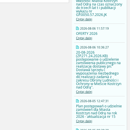
własność Miasta Kostrzyn
nad Odrą na czas oznaczony
do trzech lat t i publikacji
wykazu nr
GP.0050.57.2026.JK
Czytaj dalej
2026-08-06 11:57:19
OFERTY 2026
Czytaj dalej
2026-08-06 10:36:27
20-08-2026
(ZP.271.24.2026.KB)
postępowanie o udzielenie
zamówienia publicznego na
realizację dostawy pn:"
Dostawa sprzętu i
wyposażenia niezbędnego
do realizacji zadania z
zakresu Obrony Ludności i
Ochrony w Mieście Kostrzyn
nad Odrą".
Czytaj dalej
2026-08-05 12:47:31
Plan postępowań o udzielnie
zamówień dla Miasta
Kostrzyn nad Odrą na rok
2026 - aktualizacja nr 15
Czytaj dalej