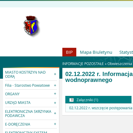
BIP
Mapa Biuletynu
Statys
INFORMACJE POZOSTAŁE »
Obwieszczenia
MIASTO KOSTRZYN NAD
02.12.2022 r. Informac
ODRĄ
wodnoprawnego
Filia - Starostwo Powiatowe
ORGANY
Załączniki (1)
URZĄD MIASTA
02.12.2022 r. wszczęcie postępowania
ELEKTRONICZNA SKRZYNKA
PODAWCZA
E-DORĘCZENIA
ELEKTRONICZNY SYSTEM