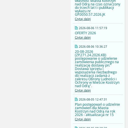
własność Miasta Kostrzyn
nad Odrą na czas oznaczony
do trzech lat t i publikacji
wykazu nr
GP.0050.57.2026.JK
Czytaj dalej
2026-08-06 11:57:19
OFERTY 2026
Czytaj dalej
2026-08-06 10:36:27
20-08-2026
(ZP.271.24.2026.KB)
postępowanie o udzielenie
zamówienia publicznego na
realizację dostawy pn:"
Dostawa sprzętu i
wyposażenia niezbędnego
do realizacji zadania z
zakresu Obrony Ludności i
Ochrony w Mieście Kostrzyn
nad Odrą".
Czytaj dalej
2026-08-05 12:47:31
Plan postępowań o udzielnie
zamówień dla Miasta
Kostrzyn nad Odrą na rok
2026 - aktualizacja nr 15
Czytaj dalej