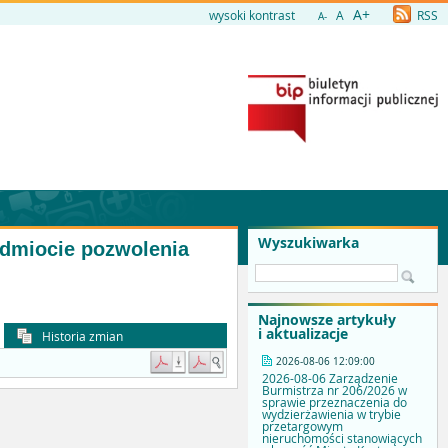
A+
wysoki kontrast
A
RSS
A-
Wyszukiwarka
zedmiocie pozwolenia
Najnowsze artykuły
i aktualizacje
Historia zmian
2026-08-06 12:09:00
2026-08-06 Zarządzenie
Burmistrza nr 206/2026 w
sprawie przeznaczenia do
wydzierżawienia w trybie
przetargowym
nieruchomości stanowiących