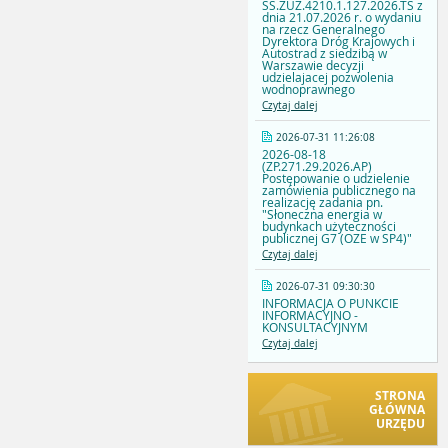
SS.ZUZ.4210.1.127.2026.TS z
dnia 21.07.2026 r. o wydaniu
na rzecz Generalnego
Dyrektora Dróg Krajowych i
Autostrad z siedzibą w
Warszawie decyzji
udzielajacej pozwolenia
wodnoprawnego
Czytaj dalej
2026-07-31 11:26:08
2026-08-18
(ZP.271.29.2026.AP)
Postępowanie o udzielenie
zamówienia publicznego na
realizację zadania pn.
"Słoneczna energia w
budynkach użyteczności
publicznej G7 (OZE w SP4)"
Czytaj dalej
2026-07-31 09:30:30
INFORMACJA O PUNKCIE
INFORMACYJNO -
KONSULTACYJNYM
Czytaj dalej
STRONA
GŁÓWNA
URZĘDU