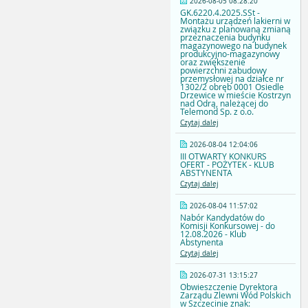
2026-08-05 08:28:20
GK.6220.4.2025.SSt -
Montażu urządzeń lakierni w
związku z planowaną zmianą
przeznaczenia budynku
magazynowego na budynek
produkcyjno-magazynowy
oraz zwiększenie
powierzchni zabudowy
przemysłowej na działce nr
1302/2 obręb 0001 Osiedle
Drzewice w mieście Kostrzyn
nad Odrą, należącej do
Telemond Sp. z o.o.
Czytaj dalej
2026-08-04 12:04:06
III OTWARTY KONKURS
OFERT - POŻYTEK - KLUB
ABSTYNENTA
Czytaj dalej
2026-08-04 11:57:02
Nabór Kandydatów do
Komisji Konkursowej - do
12.08.2026 - Klub
Abstynenta
Czytaj dalej
2026-07-31 13:15:27
Obwieszczenie Dyrektora
Zarządu Zlewni Wód Polskich
w Szczecinie znak: