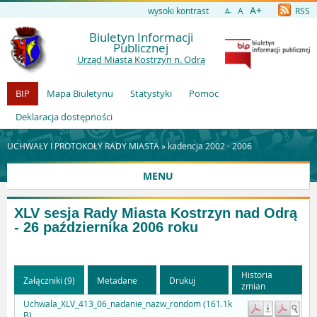
A+
wysoki kontrast
A
RSS
A-
Biuletyn Informacji
Publicznej
Urząd Miasta Kostrzyn n. Odrą
BIP
Mapa Biuletynu
Statystyki
Pomoc
Deklaracja dostępności
UCHWAŁY I PROTOKOŁY RADY MIASTA »
kadencja 2002 - 2006
MENU
XLV sesja Rady Miasta Kostrzyn nad Odrą
- 26 października 2006 roku
Historia
Załączniki (9)
Metadane
Drukuj
zmian
Uchwala_XLV_413_06_nadanie_nazw_rondom (161.1k
B)