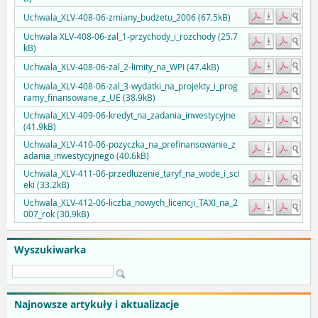
Uchwala_XLV-408-06-zmiany_budżetu_2006 (67.5kB)
Uchwala XLV-408-06-zal_1-przychody_i_rozchody (25.7
kB)
Uchwala_XLV-408-06-zal_2-limity_na_WPI (47.4kB)
Uchwala_XLV-408-06-zal_3-wydatki_na_projekty_i_prog
ramy_finansowane_z_UE (38.9kB)
Uchwala_XLV-409-06-kredyt_na_zadania_inwestycyjne
(41.9kB)
Uchwala_XLV-410-06-pozyczka_na_prefinansowanie_z
adania_inwestycyjnego (40.6kB)
Uchwala_XLV-411-06-przedłuzenie_taryf_na_wode_i_sci
eki (33.2kB)
Uchwala_XLV-412-06-liczba_nowych_licencji_TAXI_na_2
007_rok (30.9kB)
Wyszukiwarka
Najnowsze artykuły i aktualizacje