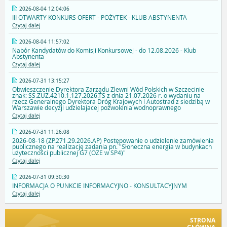
2026-08-04 12:04:06
III OTWARTY KONKURS OFERT - POŻYTEK - KLUB ABSTYNENTA
Czytaj dalej
2026-08-04 11:57:02
Nabór Kandydatów do Komisji Konkursowej - do 12.08.2026 - Klub
Abstynenta
Czytaj dalej
2026-07-31 13:15:27
Obwieszczenie Dyrektora Zarządu Zlewni Wód Polskich w Szczecinie
znak: SS.ZUZ.4210.1.127.2026.TS z dnia 21.07.2026 r. o wydaniu na
rzecz Generalnego Dyrektora Dróg Krajowych i Autostrad z siedzibą w
Warszawie decyzji udzielajacej pozwolenia wodnoprawnego
Czytaj dalej
2026-07-31 11:26:08
2026-08-18 (ZP.271.29.2026.AP) Postępowanie o udzielenie zamówienia
publicznego na realizację zadania pn. "Słoneczna energia w budynkach
użyteczności publicznej G7 (OZE w SP4)"
Czytaj dalej
2026-07-31 09:30:30
INFORMACJA O PUNKCIE INFORMACYJNO - KONSULTACYJNYM
Czytaj dalej
STRONA