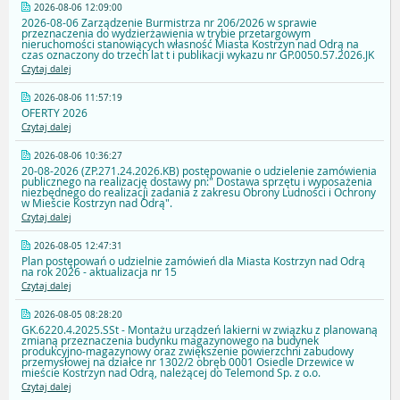
2026-08-06 12:09:00
2026-08-06 Zarządzenie Burmistrza nr 206/2026 w sprawie
przeznaczenia do wydzierżawienia w trybie przetargowym
nieruchomości stanowiących własność Miasta Kostrzyn nad Odrą na
czas oznaczony do trzech lat t i publikacji wykazu nr GP.0050.57.2026.JK
Czytaj dalej
2026-08-06 11:57:19
OFERTY 2026
Czytaj dalej
2026-08-06 10:36:27
20-08-2026 (ZP.271.24.2026.KB) postępowanie o udzielenie zamówienia
publicznego na realizację dostawy pn:" Dostawa sprzętu i wyposażenia
niezbędnego do realizacji zadania z zakresu Obrony Ludności i Ochrony
w Mieście Kostrzyn nad Odrą".
Czytaj dalej
2026-08-05 12:47:31
Plan postępowań o udzielnie zamówień dla Miasta Kostrzyn nad Odrą
na rok 2026 - aktualizacja nr 15
Czytaj dalej
2026-08-05 08:28:20
GK.6220.4.2025.SSt - Montażu urządzeń lakierni w związku z planowaną
zmianą przeznaczenia budynku magazynowego na budynek
produkcyjno-magazynowy oraz zwiększenie powierzchni zabudowy
przemysłowej na działce nr 1302/2 obręb 0001 Osiedle Drzewice w
mieście Kostrzyn nad Odrą, należącej do Telemond Sp. z o.o.
Czytaj dalej