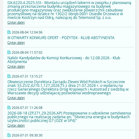
GK.6220.4.2025.SSt - Montażu urządzeń lakierni w związku z planowaną
zmianą przeznaczenia budynku magazynowego na budynek
produkcyjno-magazynowy oraz zwiększenie powierzchni zabudowy
przemysłowej na działce nr 1302/2 obręb 0001 Osiedle Drzewice w
mieście Kostrzyn nad Odrą, należącej do Telemond Sp. z o.o.
Czytaj dalej
2026-08-04 12:04:06
III OTWARTY KONKURS OFERT - POŻYTEK - KLUB ABSTYNENTA
Czytaj dalej
2026-08-04 11:57:02
Nabór Kandydatów do Komisji Konkursowej - do 12.08.2026 - Klub
Abstynenta
Czytaj dalej
2026-07-31 13:15:27
Obwieszczenie Dyrektora Zarządu Zlewni Wód Polskich w Szczecinie
znak: SS.ZUZ.4210.1.127.2026.TS z dnia 21.07.2026 r. o wydaniu na
rzecz Generalnego Dyrektora Dróg Krajowych i Autostrad z siedzibą w
Warszawie decyzji udzielajacej pozwolenia wodnoprawnego
Czytaj dalej
2026-07-31 11:26:08
2026-08-18 (ZP.271.29.2026.AP) Postępowanie o udzielenie zamówienia
publicznego na realizację zadania pn. "Słoneczna energia w budynkach
użyteczności publicznej G7 (OZE w SP4)"
Czytaj dalej
2026-07-31 09:30:30