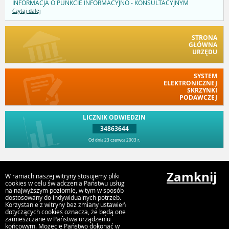
INFORMACJA O PUNKCIE INFORMACYJNO - KONSULTACYJNYM
Czytaj dalej
STRONA
GŁÓWNA
URZĘDU
SYSTEM
ELEKTRONICZNEJ
SKRZYNKI
PODAWCZEJ
LICZNIK ODWIEDZIN
34863644
Od dnia 23 czerwca 2003 r.
Przejdź do góry
Zamknij
W ramach naszej witryny stosujemy pliki
cookies w celu świadczenia Państwu usług
na najwyższym poziomie, w tym w sposób
dostosowany do indywidualnych potrzeb.
Urząd Miasta Kostrzyn n. Odrą
Korzystanie z witryny bez zmiany ustawień
Graniczna 2, 66-470 Kostrzyn nad Odrą
dotyczących cookies oznacza, że będą one
zamieszczane w Państwa urządzeniu
końcowym. Możecie Państwo dokonać w