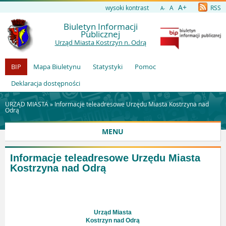
A+
wysoki kontrast
A
RSS
A-
Biuletyn Informacji
Publicznej
Urząd Miasta Kostrzyn n. Odrą
BIP
Mapa Biuletynu
Statystyki
Pomoc
Deklaracja dostępności
URZĄD MIASTA »
Informacje teleadresowe Urzędu Miasta Kostrzyna nad
Odrą
MENU
Informacje teleadresowe Urzędu Miasta
Kostrzyna nad Odrą
Urząd Miasta
Kostrzyn nad Odrą