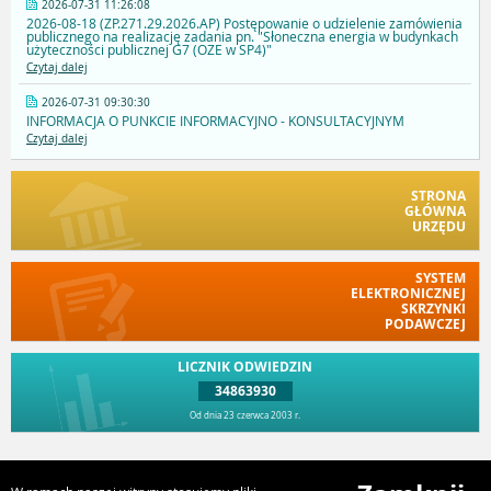
2026-07-31 11:26:08
2026-08-18 (ZP.271.29.2026.AP) Postępowanie o udzielenie zamówienia
publicznego na realizację zadania pn. "Słoneczna energia w budynkach
użyteczności publicznej G7 (OZE w SP4)"
Czytaj dalej
2026-07-31 09:30:30
INFORMACJA O PUNKCIE INFORMACYJNO - KONSULTACYJNYM
Czytaj dalej
STRONA
GŁÓWNA
URZĘDU
SYSTEM
ELEKTRONICZNEJ
SKRZYNKI
PODAWCZEJ
LICZNIK ODWIEDZIN
34863930
Od dnia 23 czerwca 2003 r.
Przejdź do góry