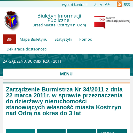
A+
wysoki kontrast
A
RSS
A-
Biuletyn Informacji
Publicznej
Urząd Miasta Kostrzyn n. Odrą
BIP
Mapa Biuletynu
Statystyki
Pomoc
Deklaracja dostępności
ZARZĄDZENIA BURMISTRZA »
2011
MENU
Zarządzenie Burmistrza Nr 34/2011 z dnia
22 marca 2011r. w sprawie przeznaczenia
do dzierżawy nieruchomości
stanowiących własność miasta Kostrzyn
nad Odrą na okres do 3 lat
Historia