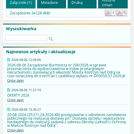
Załączniki (1)
Metadane
Drukuj
zmian
Zarządzenie 34 (28.4kB)
Wyszukiwarka
Najnowsze artykuły i aktualizacje
2026-08-06 12:09:00
2026-08-06 Zarządzenie Burmistrza nr 206/2026 w sprawie
przeznaczenia do wydzierżawienia w trybie przetargowym
nieruchomości stanowiących własność Miasta Kostrzyn nad Odrą na
czas oznaczony do trzech lat t i publikacji wykazu nr GP.0050.57.2026.JK
Czytaj dalej
2026-08-06 11:57:19
OFERTY 2026
Czytaj dalej
2026-08-06 10:36:27
20-08-2026 (ZP.271.24.2026.KB) postępowanie o udzielenie zamówienia
publicznego na realizację dostawy pn:" Dostawa sprzętu i wyposażenia
niezbędnego do realizacji zadania z zakresu Obrony Ludności i Ochrony
w Mieście Kostrzyn nad Odrą".
Czytaj dalej