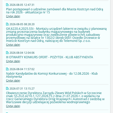
2026-08-05 12:47:31
Plan postępowań o udzielnie zamówień dla Miasta Kostrzyn nad Odrą
na rok 2026 - aktualizacja nr 15
Czytaj dalej
2026-08-05 08:28:20
GK.6220.4.2025.SSt - Montażu urządzeń lakierni w związku z planowaną
zmianą przeznaczenia budynku magazynowego na budynek
produkcyjno-magazynowy oraz zwiększenie powierzchni zabudowy
przemysłowej na działce nr 1302/2 obręb 0001 Osiedle Drzewice w
mieście Kostrzyn nad Odrą, należącej do Telemond Sp. z o.o.
Czytaj dalej
2026-08-04 12:04:06
III OTWARTY KONKURS OFERT - POŻYTEK - KLUB ABSTYNENTA
Czytaj dalej
2026-08-04 11:57:02
Nabór Kandydatów do Komisji Konkursowej - do 12.08.2026 - Klub
Abstynenta
Czytaj dalej
2026-07-31 13:15:27
Obwieszczenie Dyrektora Zarządu Zlewni Wód Polskich w Szczecinie
znak: SS.ZUZ.4210.1.127.2026.TS z dnia 21.07.2026 r. o wydaniu na
rzecz Generalnego Dyrektora Dróg Krajowych i Autostrad z siedzibą w
Warszawie decyzji udzielajacej pozwolenia wodnoprawnego
Czytaj dalej