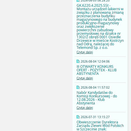
2026-08-05 08:28:20
GK.6220.4.2025.SSt -
Montażu urządzeń lakierni w
związku z planowaną zmianą
przeznaczenia budynku
magazynowego na budynek
produkcyjno-magazynowy
oraz zwiększenie
powierzchni zabudowy
przemysłowej na działce nr
1302/2 obręb 0001 Osiedle
Drzewice w mieście Kostrzyn
nad Odrą, należącej do
Telemond Sp. z o.o.
Czytaj dalej
2026-08-04 12:04:06
III OTWARTY KONKURS
OFERT - POŻYTEK - KLUB
ABSTYNENTA
Czytaj dalej
2026-08-04 11:57:02
Nabór Kandydatów do
Komisji Konkursowej - do
12.08.2026 - Klub
Abstynenta
Czytaj dalej
2026-07-31 13:15:27
Obwieszczenie Dyrektora
Zarządu Zlewni Wód Polskich
w Szczecinie znak: