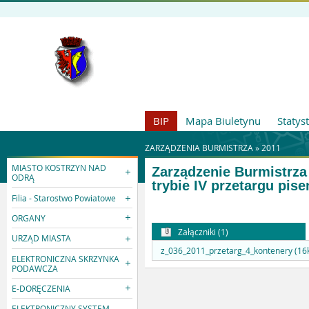
BIP
Mapa Biuletynu
Statys
ZARZĄDZENIA BURMISTRZA »
2011
MIASTO KOSTRZYN NAD
Zarządzenie Burmistrza
ODRĄ
trybie IV przetargu pi
Filia - Starostwo Powiatowe
ORGANY
Załączniki (1)
URZĄD MIASTA
z_036_2011_przetarg_4_kontenery (16
ELEKTRONICZNA SKRZYNKA
PODAWCZA
E-DORĘCZENIA
ELEKTRONICZNY SYSTEM