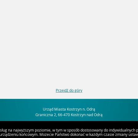
Przejdź do góry
Urząd Miasta Kostrzyn n. Odrą
Graniczna 2, 66-470 Kostrzyn nad Odrą
usług na najwyższym poziomie, w tym w sposób dostosowany do indywidualnych po
 urządzeniu końcowym. Możecie Państwo dokonać w każdym czasie zmiany ustawi