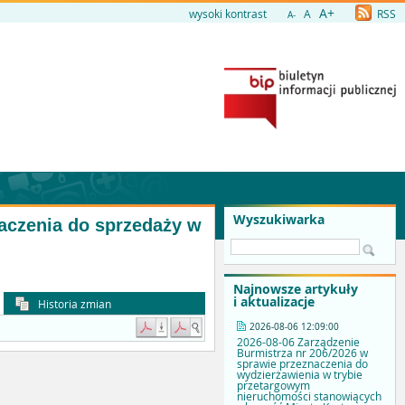
A+
wysoki kontrast
A
RSS
A-
Wyszukiwarka
naczenia do sprzedaży w
Najnowsze artykuły
i aktualizacje
Historia zmian
2026-08-06 12:09:00
2026-08-06 Zarządzenie
Burmistrza nr 206/2026 w
sprawie przeznaczenia do
wydzierżawienia w trybie
przetargowym
nieruchomości stanowiących