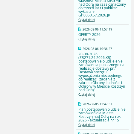
własność Miasta Kostrzyn
nad Odrą na czas oznaczony
do trzech lat t i publikacji
wykazu nr
GP.0050.57.2026.JK
Czytaj dalej
2026-08-06 11:57:19
OFERTY 2026
Czytaj dalej
2026-08-06 10:36:27
20-08-2026
(ZP.271.24.2026.KB)
postępowanie o udzielenie
zamówienia publicznego na
realizację dostawy pn:"
Dostawa sprzętu i
wyposażenia niezbędnego
do realizacji zadania z
zakresu Obrony Ludności i
Ochrony w Mieście Kostrzyn
nad Odrą".
Czytaj dalej
2026-08-05 12:47:31
Plan postępowań o udzielnie
zamówień dla Miasta
Kostrzyn nad Odrą na rok
2026 - aktualizacja nr 15
Czytaj dalej