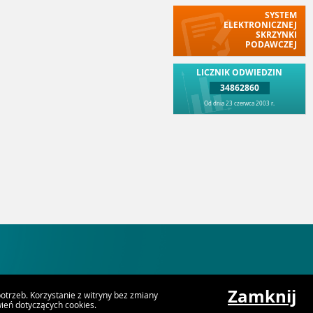
SYSTEM
ELEKTRONICZNEJ
SKRZYNKI
PODAWCZEJ
LICZNIK ODWIEDZIN
34862860
Od dnia 23 czerwca 2003 r.
Zamknij
trzeb. Korzystanie z witryny bez zmiany
eń dotyczących cookies.