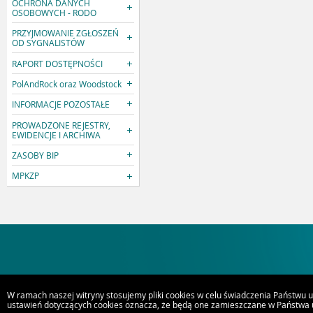
OCHRONA DANYCH
OSOBOWYCH - RODO
PRZYJMOWANIE ZGŁOSZEŃ
OD SYGNALISTÓW
RAPORT DOSTĘPNOŚCI
PolAndRock oraz Woodstock
INFORMACJE POZOSTAŁE
PROWADZONE REJESTRY,
EWIDENCJE I ARCHIWA
ZASOBY BIP
MPKZP
W ramach naszej witryny stosujemy pliki cookies w celu świadczenia Państwu 
ustawień dotyczących cookies oznacza, że będą one zamieszczane w Państwa