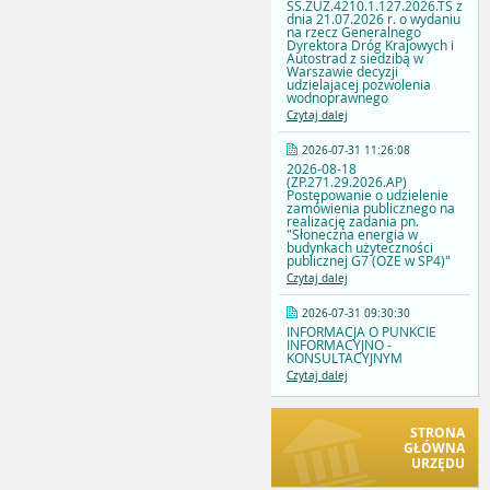
SS.ZUZ.4210.1.127.2026.TS z
dnia 21.07.2026 r. o wydaniu
na rzecz Generalnego
Dyrektora Dróg Krajowych i
Autostrad z siedzibą w
Warszawie decyzji
udzielajacej pozwolenia
wodnoprawnego
Czytaj dalej
2026-07-31 11:26:08
2026-08-18
(ZP.271.29.2026.AP)
Postępowanie o udzielenie
zamówienia publicznego na
realizację zadania pn.
"Słoneczna energia w
budynkach użyteczności
publicznej G7 (OZE w SP4)"
Czytaj dalej
2026-07-31 09:30:30
INFORMACJA O PUNKCIE
INFORMACYJNO -
KONSULTACYJNYM
Czytaj dalej
STRONA
GŁÓWNA
URZĘDU