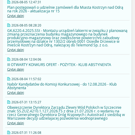
2026-08-05 12:47:31
Plan postępowań o udzielnie zamówień dla Miasta Kostrzyn nad Odrą
na rok 2026 - aktualizacja nr 15
Czytaj dalej
2026-08-05 08:28:20
GK.6220.4.2025.SSt - Montażu urządzeń lakierni w związku z planowaną
zmianą przeznaczenia budynku magazynowego na budynek
produkcyjno-magazynowy oraz zwiększenie powierzchni zabudowy
przemysłowej na działce nr 1302/2 obręb 0001 Osiedle Drzewice w
mieście Kostrzyn nad Odrą, należącej do Telemond Sp. z o.o.
Czytaj dalej
2026-08-04 12:04:06
III OTWARTY KONKURS OFERT - POŻYTEK - KLUB ABSTYNENTA
Czytaj dalej
2026-08-04 11:57:02
Nabór Kandydatów do Komisji Konkursowej - do 12.08.2026 - Klub
Abstynenta
Czytaj dalej
2026-07-31 13:15:27
Obwieszczenie Dyrektora Zarządu Zlewni Wód Polskich w Szczecinie
znak: SS.ZUZ.4210.1.127.2026.TS z dnia 21.07.2026 r. o wydaniu na
rzecz Generalnego Dyrektora Dróg Krajowych i Autostrad z siedzibą w
Warszawie decyzji udzielajacej pozwolenia wodnoprawnego
Czytaj dalej
2026-07-31 11:26:08