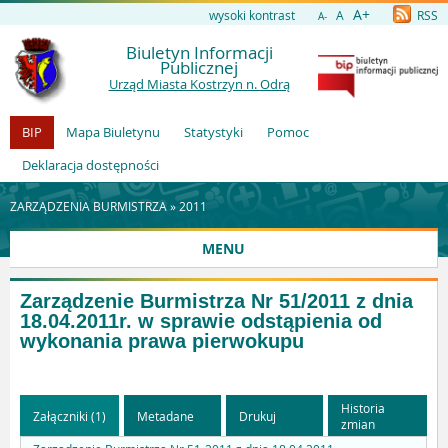
A+
wysoki kontrast
A
RSS
A-
Biuletyn Informacji
Publicznej
Urząd Miasta Kostrzyn n. Odrą
BIP
Mapa Biuletynu
Statystyki
Pomoc
Deklaracja dostępności
ZARZĄDZENIA BURMISTRZA »
2011
MENU
Zarządzenie Burmistrza Nr 51/2011 z dnia
18.04.2011r. w sprawie odstąpienia od
wykonania prawa pierwokupu
Historia
Załączniki (1)
Metadane
Drukuj
zmian