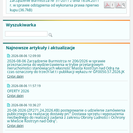
Zarządzenie Burmistrza Nr 51-2011 z dnia 18.04.2011
r. w sprawie odstąpienia od wykonania prawa npierwo
kupu (36.7kB)
Wyszukiwarka
Najnowsze artykuły i aktualizacje
2026-08-06 12:09:00
2026-08-06 Zarządzenie Burmistrza nr 206/2026 w sprawie
przeznaczenia do wydzierżawienia w trybie przetargowym
nieruchomości stanowiących własność Miasta Kostrzyn nad Odrą na
czas oznaczony do trzech lat t i publikacji wykazu nr GP.0050.57.2026.JK
Czytaj dalej
2026-08-06 11:57:19
OFERTY 2026
Czytaj dalej
2026-08-06 10:36:27
20-08-2026 (ZP.271.24.2026.KB) postępowanie o udzielenie zamówienia
publicznego na realizację dostawy pn:" Dostawa sprzętu i wyposażenia
niezbędnego do realizacji zadania z zakresu Obrony Ludności i Ochrony
w Mieście Kostrzyn nad Odrą".
Czytaj dalej