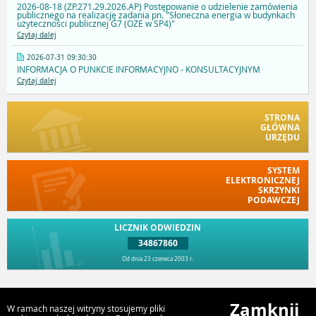
2026-08-18 (ZP.271.29.2026.AP) Postępowanie o udzielenie zamówienia
publicznego na realizację zadania pn. "Słoneczna energia w budynkach
użyteczności publicznej G7 (OZE w SP4)"
Czytaj dalej
2026-07-31 09:30:30
INFORMACJA O PUNKCIE INFORMACYJNO - KONSULTACYJNYM
Czytaj dalej
STRONA
GŁÓWNA
URZĘDU
SYSTEM
ELEKTRONICZNEJ
SKRZYNKI
PODAWCZEJ
LICZNIK ODWIEDZIN
34867860
Od dnia 23 czerwca 2003 r.
Przejdź do góry
Zamknij
W ramach naszej witryny stosujemy pliki