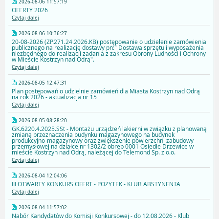
2026-08-06 11:57:19
OFERTY 2026
Czytaj dalej
2026-08-06 10:36:27
20-08-2026 (ZP.271.24.2026.KB) postępowanie o udzielenie zamówienia
publicznego na realizację dostawy pn:" Dostawa sprzętu i wyposażenia
niezbędnego do realizacji zadania z zakresu Obrony Ludności i Ochrony
w Mieście Kostrzyn nad Odrą".
Czytaj dalej
2026-08-05 12:47:31
Plan postępowań o udzielnie zamówień dla Miasta Kostrzyn nad Odrą
na rok 2026 - aktualizacja nr 15
Czytaj dalej
2026-08-05 08:28:20
GK.6220.4.2025.SSt - Montażu urządzeń lakierni w związku z planowaną
zmianą przeznaczenia budynku magazynowego na budynek
produkcyjno-magazynowy oraz zwiększenie powierzchni zabudowy
przemysłowej na działce nr 1302/2 obręb 0001 Osiedle Drzewice w
mieście Kostrzyn nad Odrą, należącej do Telemond Sp. z o.o.
Czytaj dalej
2026-08-04 12:04:06
III OTWARTY KONKURS OFERT - POŻYTEK - KLUB ABSTYNENTA
Czytaj dalej
2026-08-04 11:57:02
Nabór Kandydatów do Komisji Konkursowej - do 12.08.2026 - Klub