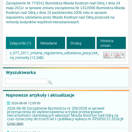
Zarządzenie Nr 77/2011 Burmistrza Miasta Kostrzyn nad Odrą z dnia 24
maja 2011r. w sprawie zmiany zarządzenia Nr 131/2006 Burmistrza Miasta
Kostrzyn nad Odrą z dnia 10 października 2006 roku w sprawie
regulaminu udzielania przez Miasto Kostrzyn nad Odrą pożyczek na
remonty budynków wspólnot mieszkaniowych.
Historia
Załączniki (1)
Metadane
Drukuj
zmian
z_077_2011_zmiana_regulaminu_udzielania_pozyczek_
na_remonty (12.2kB)
Wyszukiwarka
Najnowsze artykuły i aktualizacje
2026-08-06 12:09:00
2026-08-06 Zarządzenie Burmistrza nr 206/2026 w sprawie
przeznaczenia do wydzierżawienia w trybie przetargowym
nieruchomości stanowiących własność Miasta Kostrzyn nad Odrą na
czas oznaczony do trzech lat t i publikacji wykazu nr GP.0050.57.2026.JK
Czytaj dalej