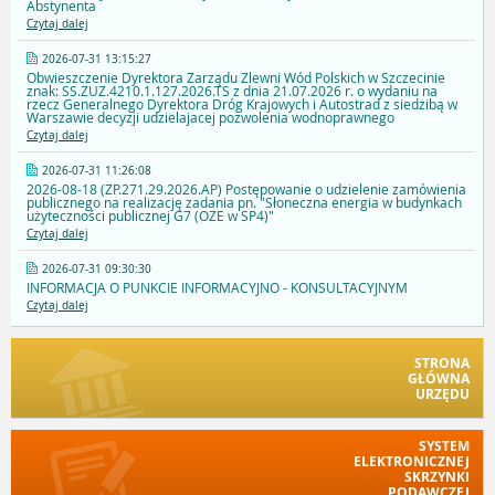
Abstynenta
Czytaj dalej
2026-07-31 13:15:27
Obwieszczenie Dyrektora Zarządu Zlewni Wód Polskich w Szczecinie
znak: SS.ZUZ.4210.1.127.2026.TS z dnia 21.07.2026 r. o wydaniu na
rzecz Generalnego Dyrektora Dróg Krajowych i Autostrad z siedzibą w
Warszawie decyzji udzielajacej pozwolenia wodnoprawnego
Czytaj dalej
2026-07-31 11:26:08
2026-08-18 (ZP.271.29.2026.AP) Postępowanie o udzielenie zamówienia
publicznego na realizację zadania pn. "Słoneczna energia w budynkach
użyteczności publicznej G7 (OZE w SP4)"
Czytaj dalej
2026-07-31 09:30:30
INFORMACJA O PUNKCIE INFORMACYJNO - KONSULTACYJNYM
Czytaj dalej
STRONA
GŁÓWNA
URZĘDU
SYSTEM
ELEKTRONICZNEJ
SKRZYNKI
PODAWCZEJ