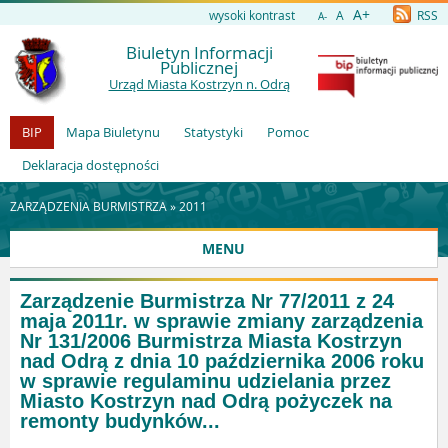
A+
wysoki kontrast
A
RSS
A-
Biuletyn Informacji
Publicznej
Urząd Miasta Kostrzyn n. Odrą
BIP
Mapa Biuletynu
Statystyki
Pomoc
Deklaracja dostępności
ZARZĄDZENIA BURMISTRZA »
2011
MENU
Zarządzenie Burmistrza Nr 77/2011 z 24
maja 2011r. w sprawie zmiany zarządzenia
Nr 131/2006 Burmistrza Miasta Kostrzyn
nad Odrą z dnia 10 października 2006 roku
w sprawie regulaminu udzielania przez
Miasto Kostrzyn nad Odrą pożyczek na
remonty budynków...