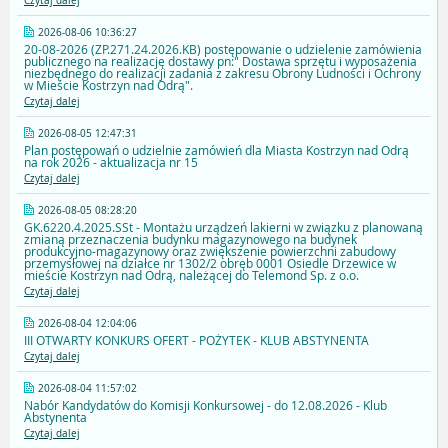
Czytaj dalej
2026-08-06 10:36:27
20-08-2026 (ZP.271.24.2026.KB) postępowanie o udzielenie zamówienia
publicznego na realizację dostawy pn:" Dostawa sprzętu i wyposażenia
niezbędnego do realizacji zadania z zakresu Obrony Ludności i Ochrony
w Mieście Kostrzyn nad Odrą".
Czytaj dalej
2026-08-05 12:47:31
Plan postępowań o udzielnie zamówień dla Miasta Kostrzyn nad Odrą
na rok 2026 - aktualizacja nr 15
Czytaj dalej
2026-08-05 08:28:20
GK.6220.4.2025.SSt - Montażu urządzeń lakierni w związku z planowaną
zmianą przeznaczenia budynku magazynowego na budynek
produkcyjno-magazynowy oraz zwiększenie powierzchni zabudowy
przemysłowej na działce nr 1302/2 obręb 0001 Osiedle Drzewice w
mieście Kostrzyn nad Odrą, należącej do Telemond Sp. z o.o.
Czytaj dalej
2026-08-04 12:04:06
III OTWARTY KONKURS OFERT - POŻYTEK - KLUB ABSTYNENTA
Czytaj dalej
2026-08-04 11:57:02
Nabór Kandydatów do Komisji Konkursowej - do 12.08.2026 - Klub
Abstynenta
Czytaj dalej