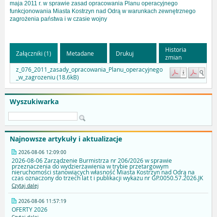
maja 2011 r. w sprawie zasad opracowania Planu operacyjnego
funkcjonowania Miasta Kostrzyn nad Odrą w warunkach zewnętrznego
zagrożenia państwa i w czasie wojny
Historia
Załączniki (1)
Metadane
Drukuj
zmian
z_076_2011_zasady_opracowania_Planu_operacyjnego
_w_zagrozeniu (18.6kB)
Wyszukiwarka
Najnowsze artykuły i aktualizacje
2026-08-06 12:09:00
2026-08-06 Zarządzenie Burmistrza nr 206/2026 w sprawie
przeznaczenia do wydzierżawienia w trybie przetargowym
nieruchomości stanowiących własność Miasta Kostrzyn nad Odrą na
czas oznaczony do trzech lat t i publikacji wykazu nr GP.0050.57.2026.JK
Czytaj dalej
2026-08-06 11:57:19
OFERTY 2026