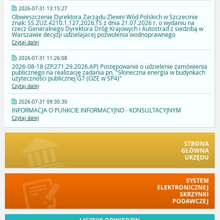
2026-07-31 13:15:27
Obwieszczenie Dyrektora Zarządu Zlewni Wód Polskich w Szczecinie
znak: SS.ZUZ.4210.1.127.2026.TS z dnia 21.07.2026 r. o wydaniu na
rzecz Generalnego Dyrektora Dróg Krajowych i Autostrad z siedzibą w
Warszawie decyzji udzielajacej pozwolenia wodnoprawnego
Czytaj dalej
2026-07-31 11:26:08
2026-08-18 (ZP.271.29.2026.AP) Postępowanie o udzielenie zamówienia
publicznego na realizację zadania pn. "Słoneczna energia w budynkach
użyteczności publicznej G7 (OZE w SP4)"
Czytaj dalej
2026-07-31 09:30:30
INFORMACJA O PUNKCIE INFORMACYJNO - KONSULTACYJNYM
Czytaj dalej
STRONA
GŁÓWNA
URZĘDU
SYSTEM
ELEKTRONICZNEJ
SKRZYNKI
PODAWCZEJ