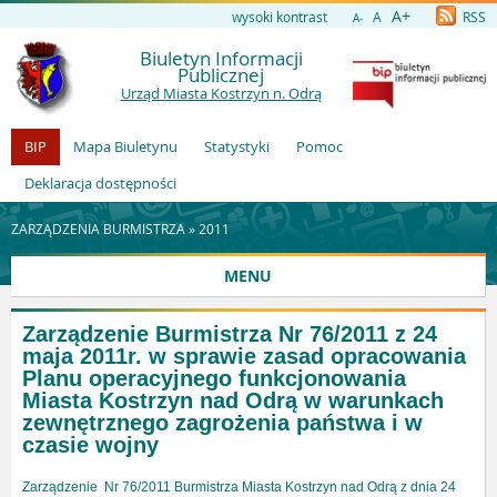
A+
wysoki kontrast
A
RSS
A-
Biuletyn Informacji
Publicznej
Urząd Miasta Kostrzyn n. Odrą
BIP
Mapa Biuletynu
Statystyki
Pomoc
Deklaracja dostępności
ZARZĄDZENIA BURMISTRZA »
2011
MENU
Zarządzenie Burmistrza Nr 76/2011 z 24
maja 2011r. w sprawie zasad opracowania
Planu operacyjnego funkcjonowania
Miasta Kostrzyn nad Odrą w warunkach
zewnętrznego zagrożenia państwa i w
czasie wojny
Zarządzenie
Nr 76/2011 Burmistrza Miasta Kostrzyn nad Odrą z dnia 24