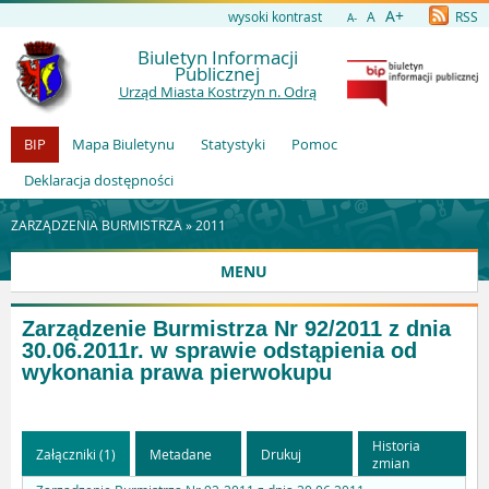
A+
wysoki kontrast
A
RSS
A-
Biuletyn Informacji
Publicznej
Urząd Miasta Kostrzyn n. Odrą
BIP
Mapa Biuletynu
Statystyki
Pomoc
Deklaracja dostępności
ZARZĄDZENIA BURMISTRZA »
2011
MENU
Zarządzenie Burmistrza Nr 92/2011 z dnia
30.06.2011r. w sprawie odstąpienia od
wykonania prawa pierwokupu
Historia
Załączniki (1)
Metadane
Drukuj
zmian