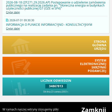
2026-08-18 (ZP.271.29.2026.AP) Postępowanie o udzielenie zamówienia
publicznego na realizację zadania pn. "Słoneczna energia w budynkach
użyteczności publicznej G7 (OZE w SP4)"
Czytaj dalej
2026-07-31 09:30:30
INFORMACJA O PUNKCIE INFORMACYJNO - KONSULTACYJNYM
Czytaj dalej
STRONA
GŁÓWNA
URZĘDU
SYSTEM
ELEKTRONICZNEJ
SKRZYNKI
PODAWCZEJ
LICZNIK ODWIEDZIN
34867813
Od dnia 23 czerwca 2003 r.
Przejdź do góry
Zamknij
W ramach naszej witryny stosujemy pliki