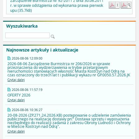
Zarządzenie Burmistrza Nr 92-2011 z dnia 30.06.2011
r. w sprawie odstąpienia od wykonania prawa pierwok
upu (35.7kB)
Wyszukiwarka
Najnowsze artykuły i aktualizacje
2026-08-06 12:09:00
2026-08-06 Zarządzenie Burmistrza nr 206/2026 w sprawie
przeznaczenia do wydzierżawienia w trybie przetargowym
nieruchomości stanowiących własność Miasta Kostrzyn nad Odrą na
czas oznaczony do trzech lat t i publikacji wykazu nr GP.0050.57.2026.JK
Czytaj dalej
2026-08-06 11:57:19
OFERTY 2026
Czytaj dalej
2026-08-06 10:36:27
20-08-2026 (ZP.271.24.2026.KB) postępowanie o udzielenie zamówienia
publicznego na realizację dostawy pn:" Dostawa sprzętu i wyposażenia
niezbędnego do realizacji zadania z zakresu Obrony Ludności i Ochrony
w Mieście Kostrzyn nad Odrą".
Czytaj dalej