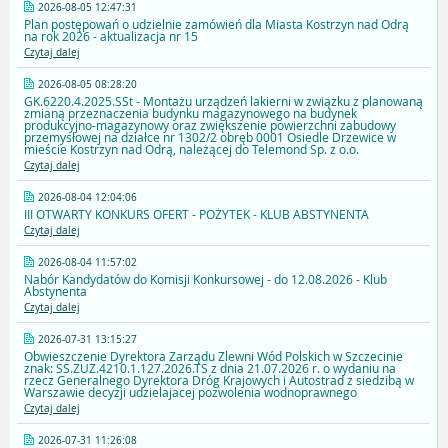
2026-08-05 12:47:31
Plan postępowań o udzielnie zamówień dla Miasta Kostrzyn nad Odrą
na rok 2026 - aktualizacja nr 15
Czytaj dalej
2026-08-05 08:28:20
GK.6220.4.2025.SSt - Montażu urządzeń lakierni w związku z planowaną
zmianą przeznaczenia budynku magazynowego na budynek
produkcyjno-magazynowy oraz zwiększenie powierzchni zabudowy
przemysłowej na działce nr 1302/2 obręb 0001 Osiedle Drzewice w
mieście Kostrzyn nad Odrą, należącej do Telemond Sp. z o.o.
Czytaj dalej
2026-08-04 12:04:06
III OTWARTY KONKURS OFERT - POŻYTEK - KLUB ABSTYNENTA
Czytaj dalej
2026-08-04 11:57:02
Nabór Kandydatów do Komisji Konkursowej - do 12.08.2026 - Klub
Abstynenta
Czytaj dalej
2026-07-31 13:15:27
Obwieszczenie Dyrektora Zarządu Zlewni Wód Polskich w Szczecinie
znak: SS.ZUZ.4210.1.127.2026.TS z dnia 21.07.2026 r. o wydaniu na
rzecz Generalnego Dyrektora Dróg Krajowych i Autostrad z siedzibą w
Warszawie decyzji udzielajacej pozwolenia wodnoprawnego
Czytaj dalej
2026-07-31 11:26:08