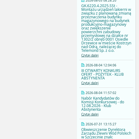
2026-08-05 08:28:20
GK.6220.4.2025.SSt -
Montażu urządzeń lakierni w
związku z planowaną zmianą
przeznaczenia budynku
magazynowego na budynek
produkcyjno-magazynowy
oraz zwiększenie
powierzchni zabudowy
przemysłowej na działce nr
1302/2 obręb 0001 Osiedle
Drzewice w mieście Kostrzyn
nad Odrą, należącej do
Telemond Sp. z o.o.
Czytaj dalej
2026-08-04 12:04:06
III OTWARTY KONKURS
OFERT - POŻYTEK - KLUB
ABSTYNENTA
Czytaj dalej
2026-08-04 11:57:02
Nabór Kandydatów do
Komisji Konkursowej - do
12.08.2026 - Klub
Abstynenta
Czytaj dalej
2026-07-31 13:15:27
Obwieszczenie Dyrektora
Zarządu Zlewni Wód Polskich
w Szczecinie znak: