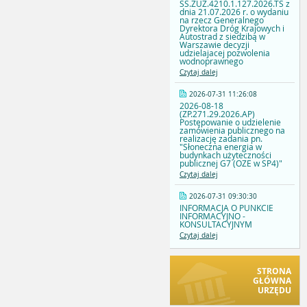
SS.ZUZ.4210.1.127.2026.TS z
dnia 21.07.2026 r. o wydaniu
na rzecz Generalnego
Dyrektora Dróg Krajowych i
Autostrad z siedzibą w
Warszawie decyzji
udzielajacej pozwolenia
wodnoprawnego
Czytaj dalej
2026-07-31 11:26:08
2026-08-18
(ZP.271.29.2026.AP)
Postępowanie o udzielenie
zamówienia publicznego na
realizację zadania pn.
"Słoneczna energia w
budynkach użyteczności
publicznej G7 (OZE w SP4)"
Czytaj dalej
2026-07-31 09:30:30
INFORMACJA O PUNKCIE
INFORMACYJNO -
KONSULTACYJNYM
Czytaj dalej
STRONA
GŁÓWNA
URZĘDU