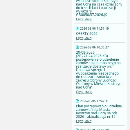
własność Miasta Kostrzyn
nad Odrą na czas oznaczony
do trzech lat t i publikacji
wykazu nr
GP.0050.57.2026.JK
Czytaj dalej
2026-08-06 11:57:19
OFERTY 2026
Czytaj dalej
2026-08-06 10:36:27
20-08-2026
(ZP.271.24.2026.KB)
postępowanie o udzielenie
zamówienia publicznego na
realizację dostawy pn:"
Dostawa sprzętu i
wyposażenia niezbędnego
do realizacji zadania z
zakresu Obrony Ludności i
Ochrony w Mieście Kostrzyn
nad Odrą".
Czytaj dalej
2026-08-05 12:47:31
Plan postępowań o udzielnie
zamówień dla Miasta
Kostrzyn nad Odrą na rok
2026 - aktualizacja nr 15
Czytaj dalej