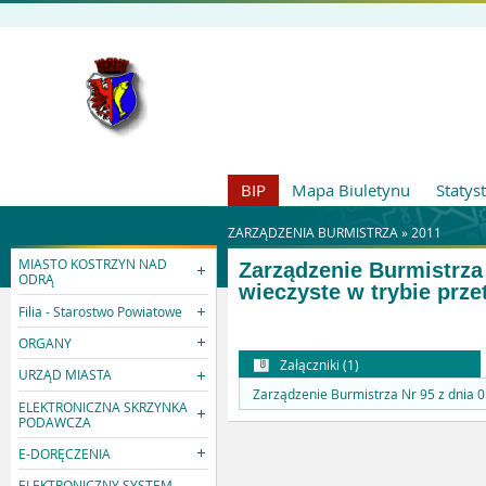
BIP
Mapa Biuletynu
Statys
ZARZĄDZENIA BURMISTRZA »
2011
MIASTO KOSTRZYN NAD
Zarządzenie Burmistrza 
ODRĄ
wieczyste w trybie pr
Filia - Starostwo Powiatowe
ORGANY
Załączniki (1)
URZĄD MIASTA
Zarządzenie Burmistrza Nr 95 z dnia 
ELEKTRONICZNA SKRZYNKA
PODAWCZA
E-DORĘCZENIA
ELEKTRONICZNY SYSTEM