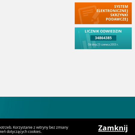
SYSTEM
ELEKTRONICZNEJ
SKRZYNKI
PODAWCZEJ
LICZNIK ODWIEDZIN
34864385
Od dnia 23 czerwca 2003 r.
Zamknij
trzeb. Korzystanie z witryny bez zmiany
eń dotyczących cookies.