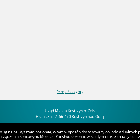
Przejdź do góry
Urząd Miasta Kostrzyn n. Odrą
Graniczna 2, 66-470 Kostrzyn nad Odrą
usług na najwyższym poziomie, w tym w sposób dostosowany do indywidualnych po
 urządzeniu końcowym. Możecie Państwo dokonać w każdym czasie zmiany ustawi