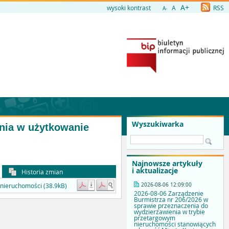
A+
wysoki kontrast
A
RSS
A-
Wyszukiwarka
ania w użytkowanie
Najnowsze artykuły
i aktualizacje
Historia zmian
2026-08-06 12:09:00
 nieruchomości (38.9kB)
2026-08-06 Zarządzenie
Burmistrza nr 206/2026 w
sprawie przeznaczenia do
wydzierżawienia w trybie
przetargowym
nieruchomości stanowiących