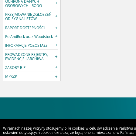
OCHRONA DANYCH
OSOBOWYCH - RODO
PRZYJMOWANIE ZGŁOSZEŃ
OD SYGNALISTÓW
RAPORT DOSTĘPNOŚCI
PolAndRock oraz Woodstock
INFORMACJE POZOSTAŁE
PROWADZONE REJESTRY,
EWIDENCJE I ARCHIWA
ZASOBY BIP
MPKZP
W ramach naszej witryny stosujemy pliki cookies w celu świadczenia Państwu 
ustawień dotyczących cookies oznacza, że będą one zamieszczane w Państwa