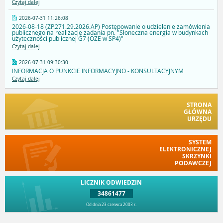
Czytaj dalej
2026-07-31 11:26:08
2026-08-18 (ZP.271.29.2026.AP) Postępowanie o udzielenie zamówienia
publicznego na realizację zadania pn. "Słoneczna energia w budynkach
użyteczności publicznej G7 (OZE w SP4)"
Czytaj dalej
2026-07-31 09:30:30
INFORMACJA O PUNKCIE INFORMACYJNO - KONSULTACYJNYM
Czytaj dalej
STRONA
GŁÓWNA
URZĘDU
SYSTEM
ELEKTRONICZNEJ
SKRZYNKI
PODAWCZEJ
LICZNIK ODWIEDZIN
34861477
Od dnia 23 czerwca 2003 r.