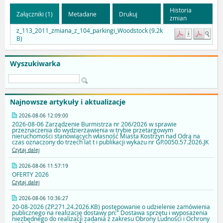
Historia
Załączniki (1)
Metadane
Drukuj
zmian
z_113_2011_zmiana_z_104_parkingi_Woodstock (9.2k
B)
Wyszukiwarka
Najnowsze artykuły i aktualizacje
2026-08-06 12:09:00
2026-08-06 Zarządzenie Burmistrza nr 206/2026 w sprawie
przeznaczenia do wydzierżawienia w trybie przetargowym
nieruchomości stanowiących własność Miasta Kostrzyn nad Odrą na
czas oznaczony do trzech lat t i publikacji wykazu nr GP.0050.57.2026.JK
Czytaj dalej
2026-08-06 11:57:19
OFERTY 2026
Czytaj dalej
2026-08-06 10:36:27
20-08-2026 (ZP.271.24.2026.KB) postępowanie o udzielenie zamówienia
publicznego na realizację dostawy pn:" Dostawa sprzętu i wyposażenia
niezbędnego do realizacji zadania z zakresu Obrony Ludności i Ochrony