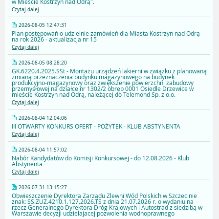
w Mieście Kostrzyn nad Odrą".
Czytaj dalej
2026-08-05 12:47:31
Plan postępowań o udzielnie zamówień dla Miasta Kostrzyn nad Odrą
na rok 2026 - aktualizacja nr 15
Czytaj dalej
2026-08-05 08:28:20
GK.6220.4.2025.SSt - Montażu urządzeń lakierni w związku z planowaną
zmianą przeznaczenia budynku magazynowego na budynek
produkcyjno-magazynowy oraz zwiększenie powierzchni zabudowy
przemysłowej na działce nr 1302/2 obręb 0001 Osiedle Drzewice w
mieście Kostrzyn nad Odrą, należącej do Telemond Sp. z o.o.
Czytaj dalej
2026-08-04 12:04:06
III OTWARTY KONKURS OFERT - POŻYTEK - KLUB ABSTYNENTA
Czytaj dalej
2026-08-04 11:57:02
Nabór Kandydatów do Komisji Konkursowej - do 12.08.2026 - Klub
Abstynenta
Czytaj dalej
2026-07-31 13:15:27
Obwieszczenie Dyrektora Zarządu Zlewni Wód Polskich w Szczecinie
znak: SS.ZUZ.4210.1.127.2026.TS z dnia 21.07.2026 r. o wydaniu na
rzecz Generalnego Dyrektora Dróg Krajowych i Autostrad z siedzibą w
Warszawie decyzji udzielajacej pozwolenia wodnoprawnego