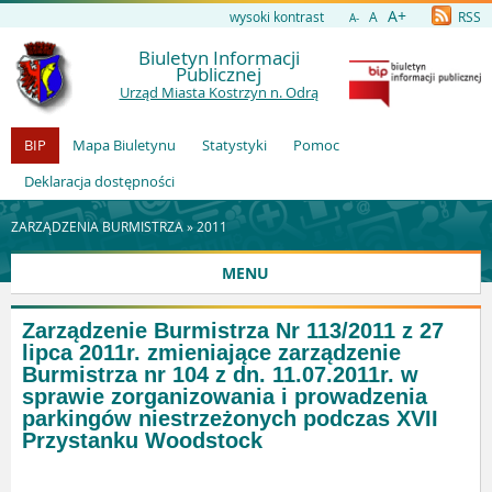
A+
wysoki kontrast
A
RSS
A-
Biuletyn Informacji
Publicznej
Urząd Miasta Kostrzyn n. Odrą
BIP
Mapa Biuletynu
Statystyki
Pomoc
Deklaracja dostępności
ZARZĄDZENIA BURMISTRZA »
2011
MENU
Zarządzenie Burmistrza Nr 113/2011 z 27
lipca 2011r. zmieniające zarządzenie
Burmistrza nr 104 z dn. 11.07.2011r. w
sprawie zorganizowania i prowadzenia
parkingów niestrzeżonych podczas XVII
Przystanku Woodstock