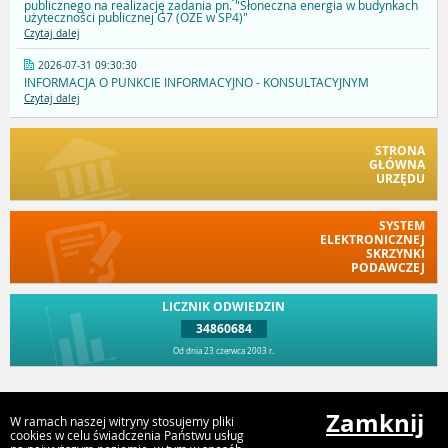
publicznego na realizację zadania pn. "Słoneczna energia w budynkach
użyteczności publicznej G7 (OZE w SP4)"
Czytaj dalej
2026-07-31 09:30:30
INFORMACJA O PUNKCIE INFORMACYJNO - KONSULTACYJNYM
Czytaj dalej
STRONA
GŁÓWNA
URZĘDU
SYSTEM
ELEKTRONICZNEJ
SKRZYNKI
PODAWCZEJ
LICZNIK ODWIEDZIN
34860684
Od dnia 23 czerwca 2003 r.
Przejdź do góry
Zamknij
W ramach naszej witryny stosujemy pliki
cookies w celu świadczenia Państwu usług