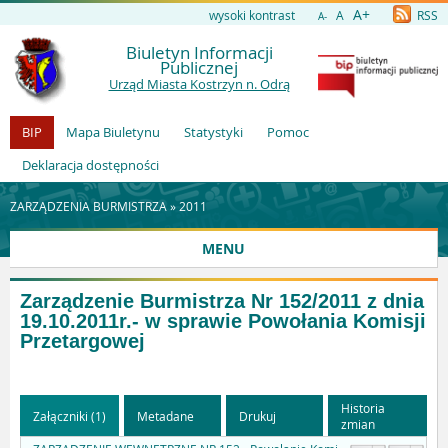
A+
wysoki kontrast
A
RSS
A-
Biuletyn Informacji
Publicznej
Urząd Miasta Kostrzyn n. Odrą
BIP
Mapa Biuletynu
Statystyki
Pomoc
Deklaracja dostępności
ZARZĄDZENIA BURMISTRZA »
2011
MENU
Zarządzenie Burmistrza Nr 152/2011 z dnia
19.10.2011r.- w sprawie Powołania Komisji
Przetargowej
Historia
Załączniki (1)
Metadane
Drukuj
zmian