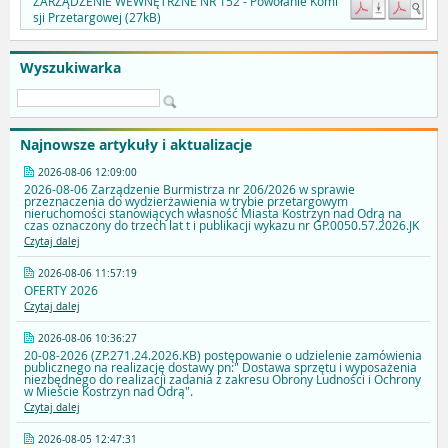
ZARZĄDZENIE WEWNĘTRZNE NR 152 - Powołanie Komi
sji Przetargowej (27kB)
Wyszukiwarka
Najnowsze artykuły i aktualizacje
2026-08-06 12:09:00
2026-08-06 Zarządzenie Burmistrza nr 206/2026 w sprawie
przeznaczenia do wydzierżawienia w trybie przetargowym
nieruchomości stanowiących własność Miasta Kostrzyn nad Odrą na
czas oznaczony do trzech lat t i publikacji wykazu nr GP.0050.57.2026.JK
Czytaj dalej
2026-08-06 11:57:19
OFERTY 2026
Czytaj dalej
2026-08-06 10:36:27
20-08-2026 (ZP.271.24.2026.KB) postępowanie o udzielenie zamówienia
publicznego na realizację dostawy pn:" Dostawa sprzętu i wyposażenia
niezbędnego do realizacji zadania z zakresu Obrony Ludności i Ochrony
w Mieście Kostrzyn nad Odrą".
Czytaj dalej
2026-08-05 12:47:31