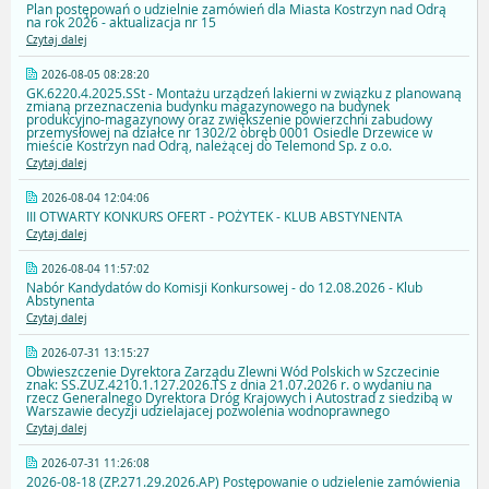
Plan postępowań o udzielnie zamówień dla Miasta Kostrzyn nad Odrą
na rok 2026 - aktualizacja nr 15
Czytaj dalej
2026-08-05 08:28:20
GK.6220.4.2025.SSt - Montażu urządzeń lakierni w związku z planowaną
zmianą przeznaczenia budynku magazynowego na budynek
produkcyjno-magazynowy oraz zwiększenie powierzchni zabudowy
przemysłowej na działce nr 1302/2 obręb 0001 Osiedle Drzewice w
mieście Kostrzyn nad Odrą, należącej do Telemond Sp. z o.o.
Czytaj dalej
2026-08-04 12:04:06
III OTWARTY KONKURS OFERT - POŻYTEK - KLUB ABSTYNENTA
Czytaj dalej
2026-08-04 11:57:02
Nabór Kandydatów do Komisji Konkursowej - do 12.08.2026 - Klub
Abstynenta
Czytaj dalej
2026-07-31 13:15:27
Obwieszczenie Dyrektora Zarządu Zlewni Wód Polskich w Szczecinie
znak: SS.ZUZ.4210.1.127.2026.TS z dnia 21.07.2026 r. o wydaniu na
rzecz Generalnego Dyrektora Dróg Krajowych i Autostrad z siedzibą w
Warszawie decyzji udzielajacej pozwolenia wodnoprawnego
Czytaj dalej
2026-07-31 11:26:08
2026-08-18 (ZP.271.29.2026.AP) Postępowanie o udzielenie zamówienia