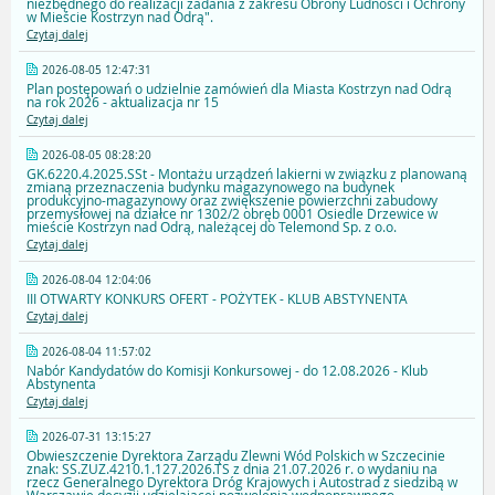
niezbędnego do realizacji zadania z zakresu Obrony Ludności i Ochrony
w Mieście Kostrzyn nad Odrą".
Czytaj dalej
2026-08-05 12:47:31
Plan postępowań o udzielnie zamówień dla Miasta Kostrzyn nad Odrą
na rok 2026 - aktualizacja nr 15
Czytaj dalej
2026-08-05 08:28:20
GK.6220.4.2025.SSt - Montażu urządzeń lakierni w związku z planowaną
zmianą przeznaczenia budynku magazynowego na budynek
produkcyjno-magazynowy oraz zwiększenie powierzchni zabudowy
przemysłowej na działce nr 1302/2 obręb 0001 Osiedle Drzewice w
mieście Kostrzyn nad Odrą, należącej do Telemond Sp. z o.o.
Czytaj dalej
2026-08-04 12:04:06
III OTWARTY KONKURS OFERT - POŻYTEK - KLUB ABSTYNENTA
Czytaj dalej
2026-08-04 11:57:02
Nabór Kandydatów do Komisji Konkursowej - do 12.08.2026 - Klub
Abstynenta
Czytaj dalej
2026-07-31 13:15:27
Obwieszczenie Dyrektora Zarządu Zlewni Wód Polskich w Szczecinie
znak: SS.ZUZ.4210.1.127.2026.TS z dnia 21.07.2026 r. o wydaniu na
rzecz Generalnego Dyrektora Dróg Krajowych i Autostrad z siedzibą w