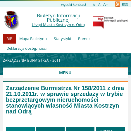
A+
wysoki kontrast
A
RSS
A-
Biuletyn Informacji
Publicznej
Urząd Miasta Kostrzyn n. Odrą
BIP
Mapa Biuletynu
Statystyki
Pomoc
Deklaracja dostępności
ZARZĄDZENIA BURMISTRZA »
2011
MENU
Zarządzenie Burmistrza Nr 158/2011 z dnia
21.10.2011r. w sprawie sprzedaży w trybie
bezprzetargowym nieruchomości
stanowiących własność Miasta Kostrzyn
nad Odrą
Historia