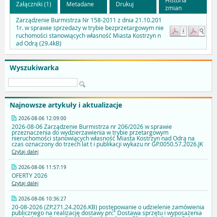
Załączniki (1)
Metadane
Drukuj
zmian
Zarządzenie Burmistrza Nr 158-2011 z dnia 21.10.201
1r. w sprawie sprzedaży w trybie bezprzetargowym nie
ruchomości stanowiących własność Miasta Kostrzyn n
ad Odrą (29.4kB)
Wyszukiwarka
Najnowsze artykuły i aktualizacje
2026-08-06 12:09:00
2026-08-06 Zarządzenie Burmistrza nr 206/2026 w sprawie
przeznaczenia do wydzierżawienia w trybie przetargowym
nieruchomości stanowiących własność Miasta Kostrzyn nad Odrą na
czas oznaczony do trzech lat t i publikacji wykazu nr GP.0050.57.2026.JK
Czytaj dalej
2026-08-06 11:57:19
OFERTY 2026
Czytaj dalej
2026-08-06 10:36:27
20-08-2026 (ZP.271.24.2026.KB) postępowanie o udzielenie zamówienia
publicznego na realizację dostawy pn:" Dostawa sprzętu i wyposażenia