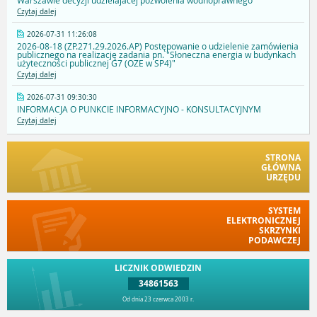
Warszawie decyzji udzielajacej pozwolenia wodnoprawnego
Czytaj dalej
2026-07-31 11:26:08
2026-08-18 (ZP.271.29.2026.AP) Postępowanie o udzielenie zamówienia
publicznego na realizację zadania pn. "Słoneczna energia w budynkach
użyteczności publicznej G7 (OZE w SP4)"
Czytaj dalej
2026-07-31 09:30:30
INFORMACJA O PUNKCIE INFORMACYJNO - KONSULTACYJNYM
Czytaj dalej
STRONA
GŁÓWNA
URZĘDU
SYSTEM
ELEKTRONICZNEJ
SKRZYNKI
PODAWCZEJ
LICZNIK ODWIEDZIN
34861563
Od dnia 23 czerwca 2003 r.