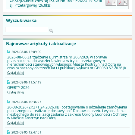
ZARZĄDZENIE WEWNĘTRZNE NR 169 - Powołanie Komi
sji Przetargowej (26.8kB)
Wyszukiwarka
Najnowsze artykuły i aktualizacje
2026-08-06 12:09:00
2026-08-06 Zarządzenie Burmistrza nr 206/2026 w sprawie
przeznaczenia do wydzierżawienia w trybie przetargowym
nieruchomości stanowiących własność Miasta Kostrzyn nad Odrą na
czas oznaczony do trzech lat t i publikacji wykazu nr GP.0050.57.2026.JK
Czytaj dalej
2026-08-06 11:57:19
OFERTY 2026
Czytaj dalej
2026-08-06 10:36:27
20-08-2026 (ZP.271.24.2026.KB) postępowanie o udzielenie zamówienia
publicznego na realizację dostawy pn:" Dostawa sprzętu i wyposażenia
niezbędnego do realizacji zadania z zakresu Obrony Ludności i Ochrony
w Mieście Kostrzyn nad Odrą".
Czytaj dalej
2026-08-05 12:47:31