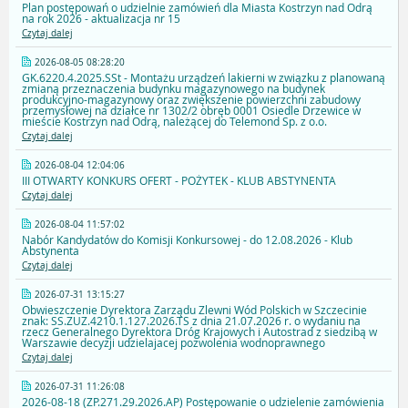
Plan postępowań o udzielnie zamówień dla Miasta Kostrzyn nad Odrą
na rok 2026 - aktualizacja nr 15
Czytaj dalej
2026-08-05 08:28:20
GK.6220.4.2025.SSt - Montażu urządzeń lakierni w związku z planowaną
zmianą przeznaczenia budynku magazynowego na budynek
produkcyjno-magazynowy oraz zwiększenie powierzchni zabudowy
przemysłowej na działce nr 1302/2 obręb 0001 Osiedle Drzewice w
mieście Kostrzyn nad Odrą, należącej do Telemond Sp. z o.o.
Czytaj dalej
2026-08-04 12:04:06
III OTWARTY KONKURS OFERT - POŻYTEK - KLUB ABSTYNENTA
Czytaj dalej
2026-08-04 11:57:02
Nabór Kandydatów do Komisji Konkursowej - do 12.08.2026 - Klub
Abstynenta
Czytaj dalej
2026-07-31 13:15:27
Obwieszczenie Dyrektora Zarządu Zlewni Wód Polskich w Szczecinie
znak: SS.ZUZ.4210.1.127.2026.TS z dnia 21.07.2026 r. o wydaniu na
rzecz Generalnego Dyrektora Dróg Krajowych i Autostrad z siedzibą w
Warszawie decyzji udzielajacej pozwolenia wodnoprawnego
Czytaj dalej
2026-07-31 11:26:08
2026-08-18 (ZP.271.29.2026.AP) Postępowanie o udzielenie zamówienia