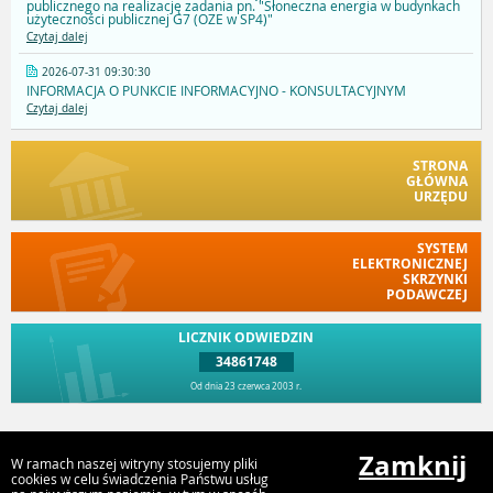
publicznego na realizację zadania pn. "Słoneczna energia w budynkach
użyteczności publicznej G7 (OZE w SP4)"
Czytaj dalej
2026-07-31 09:30:30
INFORMACJA O PUNKCIE INFORMACYJNO - KONSULTACYJNYM
Czytaj dalej
STRONA
GŁÓWNA
URZĘDU
SYSTEM
ELEKTRONICZNEJ
SKRZYNKI
PODAWCZEJ
LICZNIK ODWIEDZIN
34861748
Od dnia 23 czerwca 2003 r.
Przejdź do góry
Zamknij
W ramach naszej witryny stosujemy pliki
cookies w celu świadczenia Państwu usług