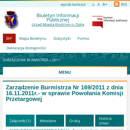
A+
wysoki kontrast
A
RSS
A-
Biuletyn Informacji
Publicznej
Urząd Miasta Kostrzyn n. Odrą
BIP
Mapa Biuletynu
Statystyki
Pomoc
Deklaracja dostępności
ZARZĄDZENIA BURMISTRZA »
2011
MENU
Zarządzenie Burmistrza Nr 169/2011 z dnia
16.11.2011r.- w sprawie Powołania Komisji
Przetargowej
Historia
Załączniki (1)
Metadane
Drukuj
zmian