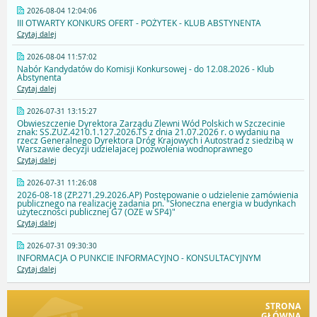
2026-08-04 12:04:06
III OTWARTY KONKURS OFERT - POŻYTEK - KLUB ABSTYNENTA
Czytaj dalej
2026-08-04 11:57:02
Nabór Kandydatów do Komisji Konkursowej - do 12.08.2026 - Klub
Abstynenta
Czytaj dalej
2026-07-31 13:15:27
Obwieszczenie Dyrektora Zarządu Zlewni Wód Polskich w Szczecinie
znak: SS.ZUZ.4210.1.127.2026.TS z dnia 21.07.2026 r. o wydaniu na
rzecz Generalnego Dyrektora Dróg Krajowych i Autostrad z siedzibą w
Warszawie decyzji udzielajacej pozwolenia wodnoprawnego
Czytaj dalej
2026-07-31 11:26:08
2026-08-18 (ZP.271.29.2026.AP) Postępowanie o udzielenie zamówienia
publicznego na realizację zadania pn. "Słoneczna energia w budynkach
użyteczności publicznej G7 (OZE w SP4)"
Czytaj dalej
2026-07-31 09:30:30
INFORMACJA O PUNKCIE INFORMACYJNO - KONSULTACYJNYM
Czytaj dalej
STRONA
GŁÓWNA