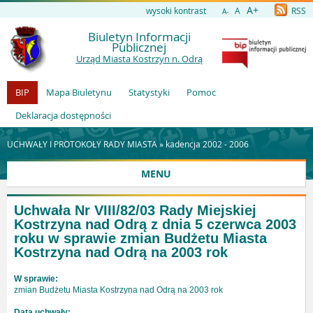
A+
wysoki kontrast
A
RSS
A-
Biuletyn Informacji
Publicznej
Urząd Miasta Kostrzyn n. Odrą
BIP
Mapa Biuletynu
Statystyki
Pomoc
Deklaracja dostępności
UCHWAŁY I PROTOKOŁY RADY MIASTA »
kadencja 2002 - 2006
MENU
Uchwała Nr VIII/82/03 Rady Miejskiej
Kostrzyna nad Odrą z dnia 5 czerwca 2003
roku w sprawie zmian Budżetu Miasta
Kostrzyna nad Odrą na 2003 rok
W sprawie:
zmian Budżetu Miasta Kostrzyna nad Odrą na 2003 rok
Data uchwały: