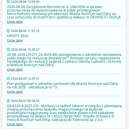
2026-08-06 12:09:00
2026-08-06 Zarządzenie Burmistrza nr 206/2026 w sprawie
przeznaczenia do wydzierżawienia w trybie przetargowym
nieruchomości stanowiących własność Miasta Kostrzyn nad Odrą na
czas oznaczony do trzech lat t i publikacji wykazu nr GP.0050.57.2026.JK
Czytaj dalej
2026-08-06 11:57:19
OFERTY 2026
Czytaj dalej
2026-08-06 10:36:27
20-08-2026 (ZP.271.24.2026.KB) postępowanie o udzielenie zamówienia
publicznego na realizację dostawy pn:" Dostawa sprzętu i wyposażenia
niezbędnego do realizacji zadania z zakresu Obrony Ludności i Ochrony
w Mieście Kostrzyn nad Odrą".
Czytaj dalej
2026-08-05 12:47:31
Plan postępowań o udzielnie zamówień dla Miasta Kostrzyn nad Odrą
na rok 2026 - aktualizacja nr 15
Czytaj dalej
2026-08-05 08:28:20
GK.6220.4.2025.SSt - Montażu urządzeń lakierni w związku z planowaną
zmianą przeznaczenia budynku magazynowego na budynek
produkcyjno-magazynowy oraz zwiększenie powierzchni zabudowy
przemysłowej na działce nr 1302/2 obręb 0001 Osiedle Drzewice w
mieście Kostrzyn nad Odrą, należącej do Telemond Sp. z o.o.
Czytaj dalej