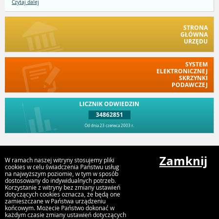
Czytaj dalej
STRONA
GŁÓWNA
URZĘDU
SYSTEM
ELEKTRONICZNEJ
SKRZYNKI
PODAWCZEJ
LICZNIK ODWIEDZIN
34862851
Od dnia 23 czerwca 2003 r.
Przejdź do góry
Zamknij
W ramach naszej witryny stosujemy pliki
cookies w celu świadczenia Państwu usług
na najwyższym poziomie, w tym w sposób
dostosowany do indywidualnych potrzeb.
Urząd Miasta Kostrzyn n. Odrą
Korzystanie z witryny bez zmiany ustawień
Graniczna 2, 66-470 Kostrzyn nad Odrą
dotyczących cookies oznacza, że będą one
zamieszczane w Państwa urządzeniu
końcowym. Możecie Państwo dokonać w
każdym czasie zmiany ustawień dotyczących