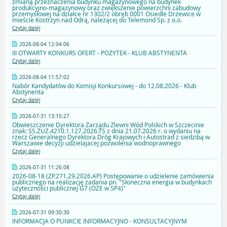
zmianą przeznaczenia budynku magazynowego na budynek
produkcyjno-magazynowy oraz zwiększenie powierzchni zabudowy
przemysłowej na działce nr 1302/2 obręb 0001 Osiedle Drzewice w
mieście Kostrzyn nad Odrą, należącej do Telemond Sp. z o.o.
Czytaj dalej
2026-08-04 12:04:06
III OTWARTY KONKURS OFERT - POŻYTEK - KLUB ABSTYNENTA
Czytaj dalej
2026-08-04 11:57:02
Nabór Kandydatów do Komisji Konkursowej - do 12.08.2026 - Klub
Abstynenta
Czytaj dalej
2026-07-31 13:15:27
Obwieszczenie Dyrektora Zarządu Zlewni Wód Polskich w Szczecinie
znak: SS.ZUZ.4210.1.127.2026.TS z dnia 21.07.2026 r. o wydaniu na
rzecz Generalnego Dyrektora Dróg Krajowych i Autostrad z siedzibą w
Warszawie decyzji udzielajacej pozwolenia wodnoprawnego
Czytaj dalej
2026-07-31 11:26:08
2026-08-18 (ZP.271.29.2026.AP) Postępowanie o udzielenie zamówienia
publicznego na realizację zadania pn. "Słoneczna energia w budynkach
użyteczności publicznej G7 (OZE w SP4)"
Czytaj dalej
2026-07-31 09:30:30
INFORMACJA O PUNKCIE INFORMACYJNO - KONSULTACYJNYM