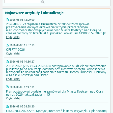
Najnowsze artykuły i aktualizacje
2026-08-06 12:09:00
2026-08-06 Zarządzenie Burmistrza nr 206/2026 w sprawie
przeznaczenia do wydzierżawienia w trybie przetargowym
nieruchomości stanowiących własność Miasta Kostrzyn nad Odrą na
czas oznaczony do trzech lat t i publikacji wykazu nr GP.0050.57.2026.JK
Czytaj dalej
2026-08-06 11:57:19
OFERTY 2026
Czytaj dalej
2026-08-06 10:36:27
20-08-2026 (ZP.271.24.2026.KB) postępowanie o udzielenie zamówienia
publicznego na realizację dostawy pn:" Dostawa sprzętu i wyposażenia
niezbędnego do realizacji zadania z zakresu Obrony Ludności i Ochrony
w Mieście Kostrzyn nad Odrą".
Czytaj dalej
2026-08-05 12:47:31
Plan postępowań o udzielnie zamówień dla Miasta Kostrzyn nad Odrą
na rok 2026 - aktualizacja nr 15
Czytaj dalej
2026-08-05 08:28:20
GK.6220.4.2025.SSt - Montażu urządzeń lakierni w związku z planowaną