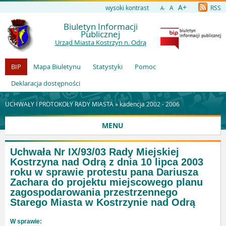
A+
wysoki kontrast
A
RSS
A-
Biuletyn Informacji
Publicznej
Urząd Miasta Kostrzyn n. Odrą
BIP
Mapa Biuletynu
Statystyki
Pomoc
Deklaracja dostępności
UCHWAŁY I PROTOKOŁY RADY MIASTA »
kadencja 2002 - 2006
MENU
Uchwała Nr IX/93/03 Rady Miejskiej
Kostrzyna nad Odrą z dnia 10 lipca 2003
roku w sprawie protestu pana Dariusza
Zachara do projektu miejscowego planu
zagospodarowania przestrzennego
Starego Miasta w Kostrzynie nad Odrą
W sprawie: