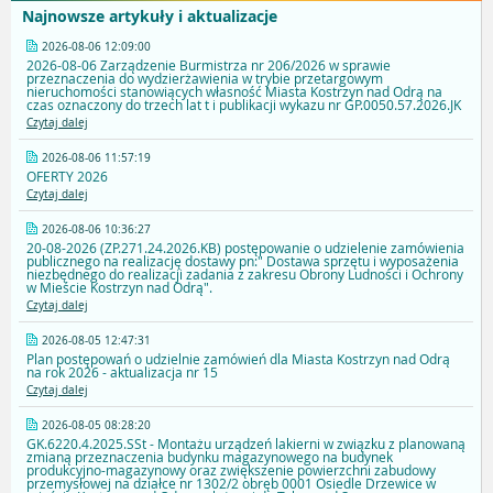
Najnowsze artykuły i aktualizacje
2026-08-06 12:09:00
2026-08-06 Zarządzenie Burmistrza nr 206/2026 w sprawie
przeznaczenia do wydzierżawienia w trybie przetargowym
nieruchomości stanowiących własność Miasta Kostrzyn nad Odrą na
czas oznaczony do trzech lat t i publikacji wykazu nr GP.0050.57.2026.JK
Czytaj dalej
2026-08-06 11:57:19
OFERTY 2026
Czytaj dalej
2026-08-06 10:36:27
20-08-2026 (ZP.271.24.2026.KB) postępowanie o udzielenie zamówienia
publicznego na realizację dostawy pn:" Dostawa sprzętu i wyposażenia
niezbędnego do realizacji zadania z zakresu Obrony Ludności i Ochrony
w Mieście Kostrzyn nad Odrą".
Czytaj dalej
2026-08-05 12:47:31
Plan postępowań o udzielnie zamówień dla Miasta Kostrzyn nad Odrą
na rok 2026 - aktualizacja nr 15
Czytaj dalej
2026-08-05 08:28:20
GK.6220.4.2025.SSt - Montażu urządzeń lakierni w związku z planowaną
zmianą przeznaczenia budynku magazynowego na budynek
produkcyjno-magazynowy oraz zwiększenie powierzchni zabudowy
przemysłowej na działce nr 1302/2 obręb 0001 Osiedle Drzewice w