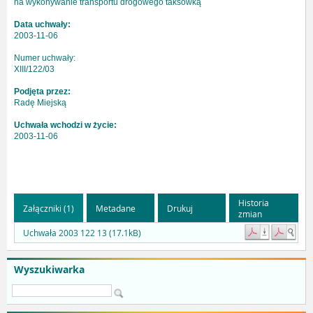
na wykonywanie transportu drogowego taksówką
Data uchwały:
2003-11-06
Numer uchwały:
XIII/122/03
Podjęta przez:
Radę Miejską
Uchwała wchodzi w życie:
2003-11-06
Historia
Załączniki (1)
Metadane
Drukuj
zmian
Uchwała 2003 122 13 (17.1kB)
Wyszukiwarka