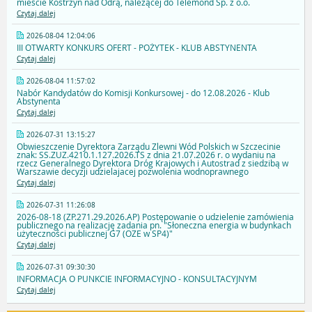
mieście Kostrzyn nad Odrą, należącej do Telemond Sp. z o.o.
Czytaj dalej
2026-08-04 12:04:06
III OTWARTY KONKURS OFERT - POŻYTEK - KLUB ABSTYNENTA
Czytaj dalej
2026-08-04 11:57:02
Nabór Kandydatów do Komisji Konkursowej - do 12.08.2026 - Klub
Abstynenta
Czytaj dalej
2026-07-31 13:15:27
Obwieszczenie Dyrektora Zarządu Zlewni Wód Polskich w Szczecinie
znak: SS.ZUZ.4210.1.127.2026.TS z dnia 21.07.2026 r. o wydaniu na
rzecz Generalnego Dyrektora Dróg Krajowych i Autostrad z siedzibą w
Warszawie decyzji udzielajacej pozwolenia wodnoprawnego
Czytaj dalej
2026-07-31 11:26:08
2026-08-18 (ZP.271.29.2026.AP) Postępowanie o udzielenie zamówienia
publicznego na realizację zadania pn. "Słoneczna energia w budynkach
użyteczności publicznej G7 (OZE w SP4)"
Czytaj dalej
2026-07-31 09:30:30
INFORMACJA O PUNKCIE INFORMACYJNO - KONSULTACYJNYM
Czytaj dalej