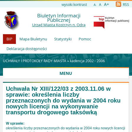
A+
wysoki kontrast
A
RSS
A-
Biuletyn Informacji
Publicznej
Urząd Miasta Kostrzyn n. Odrą
BIP
Mapa Biuletynu
Statystyki
Pomoc
Deklaracja dostępności
UCHWAŁY I PROTOKOŁY RADY MIASTA »
kadencja 2002 - 2006
MENU
Uchwała Nr XIII/122/03 z 2003.11.06 w
sprawie: określenia liczby
przeznaczonych do wydania w 2004 roku
nowych licencji na wykonywanie
transportu drogowego taksówką
W sprawie:
określenia liczby przeznaczonych do wydania w 2004 roku nowych licencji