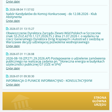
Czytaj dalej
2026-08-04 11:57:02
Nabór Kandydatów do Komisji Konkursowej - do 12.08.2026 - Klub
Abstynenta
Czytaj dalej
2026-07-31 13:15:27
Obwieszczenie Dyrektora Zarządu Zlewni Wód Polskich w Szczecinie
znak: SS.ZUZ.4210.1.127.2026.TS z dnia 21.07.2026 r. o wydaniu na
rzecz Generalnego Dyrektora Dróg Krajowych i Autostrad z siedzibą w
Warszawie decyzji udzielajacej pozwolenia wodnoprawnego
Czytaj dalej
2026-07-31 11:26:08
2026-08-18 (ZP.271.29.2026.AP) Postępowanie o udzielenie zamówienia
publicznego na realizację zadania pn. "Słoneczna energia w budynkach
użyteczności publicznej G7 (OZE w SP4)"
Czytaj dalej
2026-07-31 09:30:30
INFORMACJA O PUNKCIE INFORMACYJNO - KONSULTACYJNYM
Czytaj dalej
STRONA
GŁÓWNA
URZĘDU