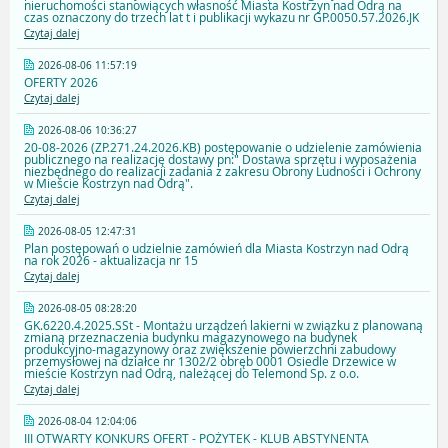
nieruchomości stanowiących własność Miasta Kostrzyn nad Odrą na
czas oznaczony do trzech lat t i publikacji wykazu nr GP.0050.57.2026.JK
Czytaj dalej
2026-08-06 11:57:19
OFERTY 2026
Czytaj dalej
2026-08-06 10:36:27
20-08-2026 (ZP.271.24.2026.KB) postępowanie o udzielenie zamówienia
publicznego na realizację dostawy pn:" Dostawa sprzętu i wyposażenia
niezbędnego do realizacji zadania z zakresu Obrony Ludności i Ochrony
w Mieście Kostrzyn nad Odrą".
Czytaj dalej
2026-08-05 12:47:31
Plan postępowań o udzielnie zamówień dla Miasta Kostrzyn nad Odrą
na rok 2026 - aktualizacja nr 15
Czytaj dalej
2026-08-05 08:28:20
GK.6220.4.2025.SSt - Montażu urządzeń lakierni w związku z planowaną
zmianą przeznaczenia budynku magazynowego na budynek
produkcyjno-magazynowy oraz zwiększenie powierzchni zabudowy
przemysłowej na działce nr 1302/2 obręb 0001 Osiedle Drzewice w
mieście Kostrzyn nad Odrą, należącej do Telemond Sp. z o.o.
Czytaj dalej
2026-08-04 12:04:06
III OTWARTY KONKURS OFERT - POŻYTEK - KLUB ABSTYNENTA