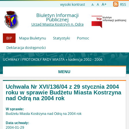
A+
wysoki kontrast
A
RSS
A-
Biuletyn Informacji
Publicznej
Urząd Miasta Kostrzyn n. Odrą
BIP
Mapa Biuletynu
Statystyki
Pomoc
Deklaracja dostępności
UCHWAŁY I PROTOKOŁY RADY MIASTA »
kadencja 2002 - 2006
MENU
Uchwała Nr XVI/136/04 z 29 stycznia 2004
roku w sprawie Budżetu Miasta Kostrzyna
nad Odrą na 2004 rok
W sprawie:
Budżetu Miasta Kostrzyna nad Odrą na 2004 rok
Data uchwały:
2004-01-29