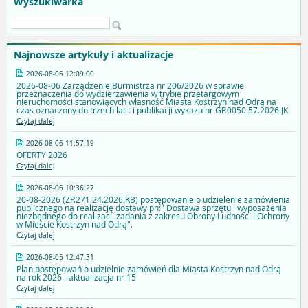
Wyszukiwarka
Najnowsze artykuły i aktualizacje
2026-08-06 12:09:00
2026-08-06 Zarządzenie Burmistrza nr 206/2026 w sprawie
przeznaczenia do wydzierżawienia w trybie przetargowym
nieruchomości stanowiących własność Miasta Kostrzyn nad Odrą na
czas oznaczony do trzech lat t i publikacji wykazu nr GP.0050.57.2026.JK
Czytaj dalej
2026-08-06 11:57:19
OFERTY 2026
Czytaj dalej
2026-08-06 10:36:27
20-08-2026 (ZP.271.24.2026.KB) postępowanie o udzielenie zamówienia
publicznego na realizację dostawy pn:" Dostawa sprzętu i wyposażenia
niezbędnego do realizacji zadania z zakresu Obrony Ludności i Ochrony
w Mieście Kostrzyn nad Odrą".
Czytaj dalej
2026-08-05 12:47:31
Plan postępowań o udzielnie zamówień dla Miasta Kostrzyn nad Odrą
na rok 2026 - aktualizacja nr 15
Czytaj dalej