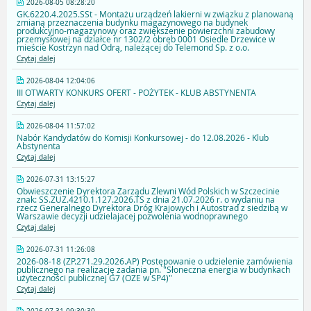
2026-08-05 08:28:20
GK.6220.4.2025.SSt - Montażu urządzeń lakierni w związku z planowaną
zmianą przeznaczenia budynku magazynowego na budynek
produkcyjno-magazynowy oraz zwiększenie powierzchni zabudowy
przemysłowej na działce nr 1302/2 obręb 0001 Osiedle Drzewice w
mieście Kostrzyn nad Odrą, należącej do Telemond Sp. z o.o.
Czytaj dalej
2026-08-04 12:04:06
III OTWARTY KONKURS OFERT - POŻYTEK - KLUB ABSTYNENTA
Czytaj dalej
2026-08-04 11:57:02
Nabór Kandydatów do Komisji Konkursowej - do 12.08.2026 - Klub
Abstynenta
Czytaj dalej
2026-07-31 13:15:27
Obwieszczenie Dyrektora Zarządu Zlewni Wód Polskich w Szczecinie
znak: SS.ZUZ.4210.1.127.2026.TS z dnia 21.07.2026 r. o wydaniu na
rzecz Generalnego Dyrektora Dróg Krajowych i Autostrad z siedzibą w
Warszawie decyzji udzielajacej pozwolenia wodnoprawnego
Czytaj dalej
2026-07-31 11:26:08
2026-08-18 (ZP.271.29.2026.AP) Postępowanie o udzielenie zamówienia
publicznego na realizację zadania pn. "Słoneczna energia w budynkach
użyteczności publicznej G7 (OZE w SP4)"
Czytaj dalej