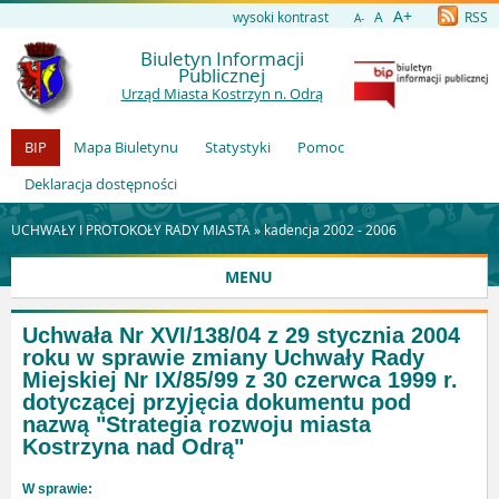
A+
wysoki kontrast
A
RSS
A-
Biuletyn Informacji
Publicznej
Urząd Miasta Kostrzyn n. Odrą
BIP
Mapa Biuletynu
Statystyki
Pomoc
Deklaracja dostępności
UCHWAŁY I PROTOKOŁY RADY MIASTA »
kadencja 2002 - 2006
MENU
Uchwała Nr XVI/138/04 z 29 stycznia 2004
roku w sprawie zmiany Uchwały Rady
Miejskiej Nr IX/85/99 z 30 czerwca 1999 r.
dotyczącej przyjęcia dokumentu pod
nazwą "Strategia rozwoju miasta
Kostrzyna nad Odrą"
W sprawie: