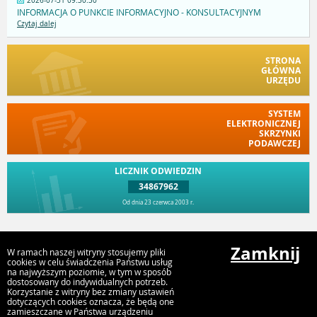
2026-07-31 09:30:30
INFORMACJA O PUNKCIE INFORMACYJNO - KONSULTACYJNYM
Czytaj dalej
STRONA
GŁÓWNA
URZĘDU
SYSTEM
ELEKTRONICZNEJ
SKRZYNKI
PODAWCZEJ
LICZNIK ODWIEDZIN
34867962
Od dnia 23 czerwca 2003 r.
Przejdź do góry
Zamknij
W ramach naszej witryny stosujemy pliki
cookies w celu świadczenia Państwu usług
na najwyższym poziomie, w tym w sposób
dostosowany do indywidualnych potrzeb.
Urząd Miasta Kostrzyn n. Odrą
Korzystanie z witryny bez zmiany ustawień
Graniczna 2, 66-470 Kostrzyn nad Odrą
dotyczących cookies oznacza, że będą one
zamieszczane w Państwa urządzeniu