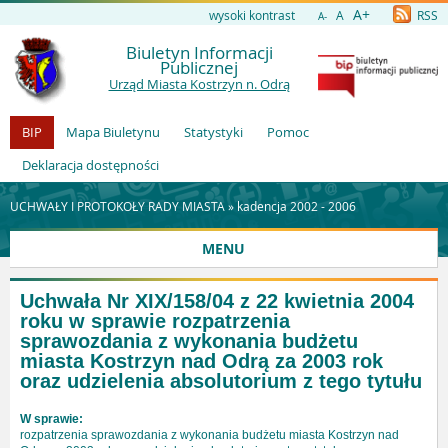
A+
wysoki kontrast
A
RSS
A-
Biuletyn Informacji
Publicznej
Urząd Miasta Kostrzyn n. Odrą
BIP
Mapa Biuletynu
Statystyki
Pomoc
Deklaracja dostępności
UCHWAŁY I PROTOKOŁY RADY MIASTA »
kadencja 2002 - 2006
MENU
Uchwała Nr XIX/158/04 z 22 kwietnia 2004
roku w sprawie rozpatrzenia
sprawozdania z wykonania budżetu
miasta Kostrzyn nad Odrą za 2003 rok
oraz udzielenia absolutorium z tego tytułu
W sprawie:
rozpatrzenia sprawozdania z wykonania budżetu miasta Kostrzyn nad