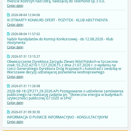
mieście Kostrzyn nad Odrą, należącej do Telemond Sp. z o.o.
Czytaj dalej
2026-08-04 12:04:06
III OTWARTY KONKURS OFERT - POŻYTEK - KLUB ABSTYNENTA
Czytaj dalej
2026-08-04 11:57:02
Nabór Kandydatów do Komisji Konkursowej - do 12.08.2026 - Klub
Abstynenta
Czytaj dalej
2026-07-31 13:15:27
Obwieszczenie Dyrektora Zarządu Zlewni Wód Polskich w Szczecinie
znak: SS.ZUZ.4210.1.127.2026.TS z dnia 21.07.2026 r. o wydaniu na
rzecz Generalnego Dyrektora Dróg Krajowych i Autostrad z siedzibą w
Warszawie decyzji udzielajacej pozwolenia wodnoprawnego
Czytaj dalej
2026-07-31 11:26:08
2026-08-18 (ZP.271.29.2026.AP) Postępowanie o udzielenie zamówienia
publicznego na realizację zadania pn. "Słoneczna energia w budynkach
użyteczności publicznej G7 (OZE w SP4)"
Czytaj dalej
2026-07-31 09:30:30
INFORMACJA O PUNKCIE INFORMACYJNO - KONSULTACYJNYM
Czytaj dalej