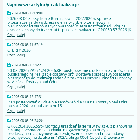
Najnowsze artykuły i aktualizacje
2026-08-06 12:09:00
2026-08-06 Zarządzenie Burmistrza nr 206/2026 w sprawie
przeznaczenia do wydzierżawienia w trybie przetargowym
nieruchomości stanowiących własność Miasta Kostrzyn nad Odrą na
czas oznaczony do trzech lat t i publikacji wykazu nr GP.0050.57.2026.JK
Czytaj dalej
2026-08-06 11:57:19
OFERTY 2026
Czytaj dalej
2026-08-06 10:36:27
20-08-2026 (ZP.271.24.2026.KB) postępowanie o udzielenie zamówienia
publicznego na realizację dostawy pn:" Dostawa sprzętu i wyposażenia
niezbędnego do realizacji zadania z zakresu Obrony Ludności i Ochrony
w Mieście Kostrzyn nad Odrą".
Czytaj dalej
2026-08-05 12:47:31
Plan postępowań o udzielnie zamówień dla Miasta Kostrzyn nad Odrą
na rok 2026 - aktualizacja nr 15
Czytaj dalej
2026-08-05 08:28:20
GK.6220.4.2025.SSt - Montażu urządzeń lakierni w związku z planowaną
zmianą przeznaczenia budynku magazynowego na budynek
produkcyjno-magazynowy oraz zwiększenie powierzchni zabudowy
przemysłowej na działce nr 1302/2 obręb 0001 Osiedle Drzewice w