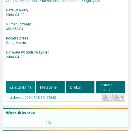
Odrą za 2003 rok oraz udzielenia absolutorium z tego tytułu
Data uchwały:
2004-04-22
Numer uchwały:
XIX/158/04
Podjęta przez:
Radę Miasta
Uchwała wchodzi w życie:
2004-04-22
Historia
Załączniki (1)
Metadane
Drukuj
zmian
Uchwala 2004 158 19 (25kB)
Wyszukiwarka