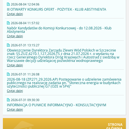
2026-08-04 12:04:06
III OTWARTY KONKURS OFERT - POŻYTEK - KLUB ABSTYNENTA
Czytaj dalej
2026-08-04 11:57:02
Nabór Kandydatów do Komisji Konkursowej - do 12.08.2026 - Klub
Abstynenta
Czytaj dalej
2026-07-31 13:15:27
Obwieszczenie Dyrektora Zarządu Zlewni Wód Polskich w Szczecinie
znak: SS.ZUZ.4210.1.127.2026.TS z dnia 21.07.2026 r. o wydaniu na
rzecz Generalnego Dyrektora Dróg Krajowych i Autostrad z siedzibą w
Warszawie decyzji udzielajacej pozwolenia wodnoprawnego
Czytaj dalej
2026-07-31 11:26:08
2026-08-18 (ZP.271.29.2026.AP) Postępowanie o udzielenie zamówienia
publicznego na realizację zadania pn. "Słoneczna energia w budynkach
użyteczności publicznej G7 (OZE w SP4)"
Czytaj dalej
2026-07-31 09:30:30
INFORMACJA O PUNKCIE INFORMACYJNO - KONSULTACYJNYM
Czytaj dalej
STRONA
GŁÓWNA