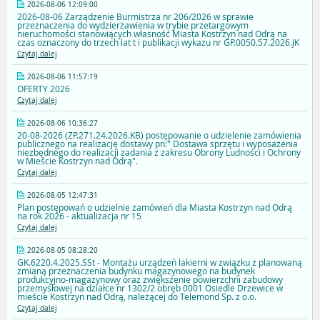
2026-08-06 12:09:00
2026-08-06 Zarządzenie Burmistrza nr 206/2026 w sprawie
przeznaczenia do wydzierżawienia w trybie przetargowym
nieruchomości stanowiących własność Miasta Kostrzyn nad Odrą na
czas oznaczony do trzech lat t i publikacji wykazu nr GP.0050.57.2026.JK
Czytaj dalej
2026-08-06 11:57:19
OFERTY 2026
Czytaj dalej
2026-08-06 10:36:27
20-08-2026 (ZP.271.24.2026.KB) postępowanie o udzielenie zamówienia
publicznego na realizację dostawy pn:" Dostawa sprzętu i wyposażenia
niezbędnego do realizacji zadania z zakresu Obrony Ludności i Ochrony
w Mieście Kostrzyn nad Odrą".
Czytaj dalej
2026-08-05 12:47:31
Plan postępowań o udzielnie zamówień dla Miasta Kostrzyn nad Odrą
na rok 2026 - aktualizacja nr 15
Czytaj dalej
2026-08-05 08:28:20
GK.6220.4.2025.SSt - Montażu urządzeń lakierni w związku z planowaną
zmianą przeznaczenia budynku magazynowego na budynek
produkcyjno-magazynowy oraz zwiększenie powierzchni zabudowy
przemysłowej na działce nr 1302/2 obręb 0001 Osiedle Drzewice w
mieście Kostrzyn nad Odrą, należącej do Telemond Sp. z o.o.
Czytaj dalej