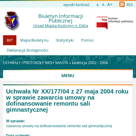
A+
wysoki kontrast
A
RSS
A-
Biuletyn Informacji
Publicznej
Urząd Miasta Kostrzyn n. Odrą
BIP
Mapa Biuletynu
Statystyki
Pomoc
Deklaracja dostępności
UCHWAŁY I PROTOKOŁY RADY MIASTA »
kadencja 2002 - 2006
MENU
Uchwała Nr XX/177/04 z 27 maja 2004 roku
w sprawie zawarcia umowy na
dofinansowanie remontu sali
gimnastycznej
W sprawie:
zawarcia umowy na dofinansowanie remontu sali gimnastycznej
Data uchwały: