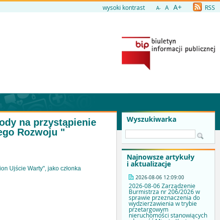
A+
wysoki kontrast
A
RSS
A-
Wyszukiwarka
ody na przystąpienie
ego Rozwoju "
Najnowsze artykuły
i aktualizacje
n Ujście Warty", jako członka
2026-08-06 12:09:00
2026-08-06 Zarządzenie
Burmistrza nr 206/2026 w
sprawie przeznaczenia do
wydzierżawienia w trybie
przetargowym
nieruchomości stanowiących