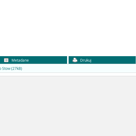
Metadane
Drukuj
o Stow (27kB)