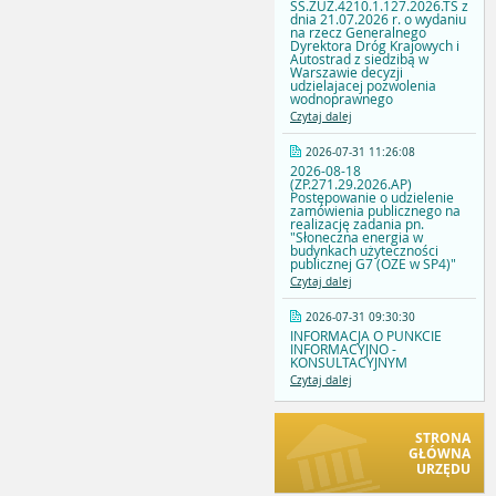
SS.ZUZ.4210.1.127.2026.TS z
dnia 21.07.2026 r. o wydaniu
na rzecz Generalnego
Dyrektora Dróg Krajowych i
Autostrad z siedzibą w
Warszawie decyzji
udzielajacej pozwolenia
wodnoprawnego
Czytaj dalej
2026-07-31 11:26:08
2026-08-18
(ZP.271.29.2026.AP)
Postępowanie o udzielenie
zamówienia publicznego na
realizację zadania pn.
"Słoneczna energia w
budynkach użyteczności
publicznej G7 (OZE w SP4)"
Czytaj dalej
2026-07-31 09:30:30
INFORMACJA O PUNKCIE
INFORMACYJNO -
KONSULTACYJNYM
Czytaj dalej
STRONA
GŁÓWNA
URZĘDU