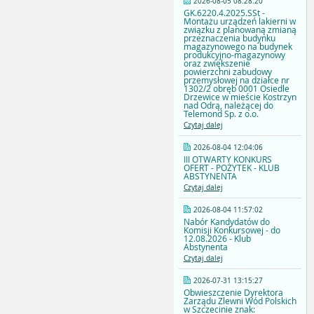
2026-08-05 08:28:20
GK.6220.4.2025.SSt -
Montażu urządzeń lakierni w
związku z planowaną zmianą
przeznaczenia budynku
magazynowego na budynek
produkcyjno-magazynowy
oraz zwiększenie
powierzchni zabudowy
przemysłowej na działce nr
1302/2 obręb 0001 Osiedle
Drzewice w mieście Kostrzyn
nad Odrą, należącej do
Telemond Sp. z o.o.
Czytaj dalej
2026-08-04 12:04:06
III OTWARTY KONKURS
OFERT - POŻYTEK - KLUB
ABSTYNENTA
Czytaj dalej
2026-08-04 11:57:02
Nabór Kandydatów do
Komisji Konkursowej - do
12.08.2026 - Klub
Abstynenta
Czytaj dalej
2026-07-31 13:15:27
Obwieszczenie Dyrektora
Zarządu Zlewni Wód Polskich
w Szczecinie znak: