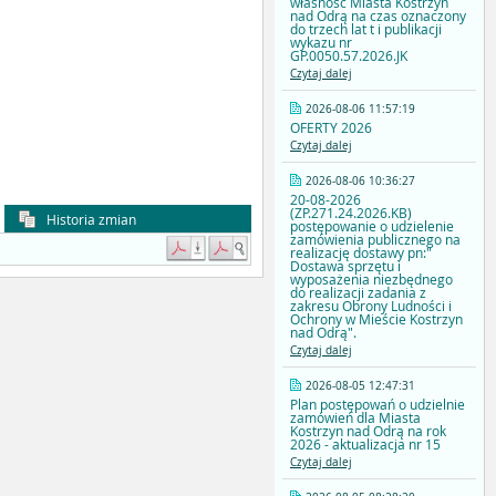
własność Miasta Kostrzyn
nad Odrą na czas oznaczony
do trzech lat t i publikacji
wykazu nr
GP.0050.57.2026.JK
Czytaj dalej
2026-08-06 11:57:19
OFERTY 2026
Czytaj dalej
2026-08-06 10:36:27
20-08-2026
(ZP.271.24.2026.KB)
Historia zmian
postępowanie o udzielenie
zamówienia publicznego na
realizację dostawy pn:"
Dostawa sprzętu i
wyposażenia niezbędnego
do realizacji zadania z
zakresu Obrony Ludności i
Ochrony w Mieście Kostrzyn
nad Odrą".
Czytaj dalej
2026-08-05 12:47:31
Plan postępowań o udzielnie
zamówień dla Miasta
Kostrzyn nad Odrą na rok
2026 - aktualizacja nr 15
Czytaj dalej