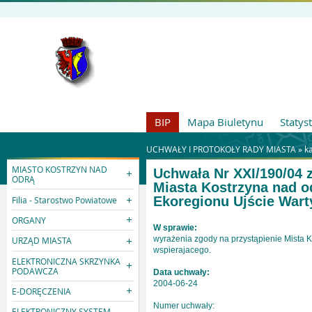
BIP
Mapa Biuletynu
Statys
UCHWAŁY I PROTOKOŁY RADY MIASTA »
k
MIASTO KOSTRZYN NAD
Uchwała Nr XXI/190/04 
ODRĄ
Miasta Kostrzyna nad 
Ekoregionu Ujście Warty
Filia - Starostwo Powiatowe
ORGANY
W sprawie:
wyrażenia zgody na przystąpienie Mista 
URZĄD MIASTA
wspierajacego.
ELEKTRONICZNA SKRZYNKA
PODAWCZA
Data uchwały:
2004-06-24
E-DORĘCZENIA
Numer uchwały:
ELEKTRONICZNY SYSTEM