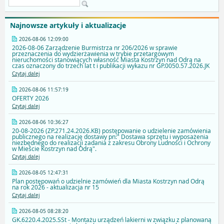
Najnowsze artykuły i aktualizacje
2026-08-06 12:09:00
2026-08-06 Zarządzenie Burmistrza nr 206/2026 w sprawie
przeznaczenia do wydzierżawienia w trybie przetargowym
nieruchomości stanowiących własność Miasta Kostrzyn nad Odrą na
czas oznaczony do trzech lat t i publikacji wykazu nr GP.0050.57.2026.JK
Czytaj dalej
2026-08-06 11:57:19
OFERTY 2026
Czytaj dalej
2026-08-06 10:36:27
20-08-2026 (ZP.271.24.2026.KB) postępowanie o udzielenie zamówienia
publicznego na realizację dostawy pn:" Dostawa sprzętu i wyposażenia
niezbędnego do realizacji zadania z zakresu Obrony Ludności i Ochrony
w Mieście Kostrzyn nad Odrą".
Czytaj dalej
2026-08-05 12:47:31
Plan postępowań o udzielnie zamówień dla Miasta Kostrzyn nad Odrą
na rok 2026 - aktualizacja nr 15
Czytaj dalej
2026-08-05 08:28:20
GK.6220.4.2025.SSt - Montażu urządzeń lakierni w związku z planowaną