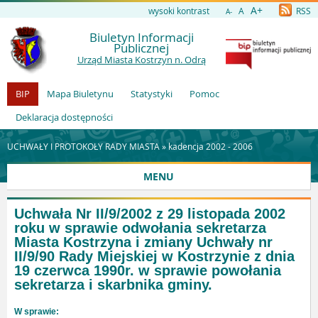
A+
wysoki kontrast
A
RSS
A-
Biuletyn Informacji
Publicznej
Urząd Miasta Kostrzyn n. Odrą
BIP
Mapa Biuletynu
Statystyki
Pomoc
Deklaracja dostępności
UCHWAŁY I PROTOKOŁY RADY MIASTA »
kadencja 2002 - 2006
MENU
Uchwała Nr II/9/2002 z 29 listopada 2002
roku w sprawie odwołania sekretarza
Miasta Kostrzyna i zmiany Uchwały nr
II/9/90 Rady Miejskiej w Kostrzynie z dnia
19 czerwca 1990r. w sprawie powołania
sekretarza i skarbnika gminy.
W sprawie: