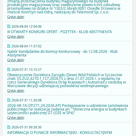
zmianą przeznaczenia budynku magazynowego na budynek
produkcyjno-magazynowy oraz zwiększenie powierzchni zabudowy
przemysłowej na działce nr 1302/2 obręb 0001 Osiedle Drzewice w
mieście Kostrzyn nad Odrą, należącej do Telemond Sp. z o.o.
Czytaj dalej
2026-08-04 12:04:06
III OTWARTY KONKURS OFERT - POŻYTEK - KLUB ABSTYNENTA
Czytaj dalej
2026-08-04 11:57:02
Nabór Kandydatów do Komisji Konkursowej - do 12.08.2026 - Klub
Abstynenta
Czytaj dalej
2026-07-31 13:15:27
Obwieszczenie Dyrektora Zarządu Zlewni Wód Polskich w Szczecinie
znak: SS.ZUZ.4210.1.127.2026.TS z dnia 21.07.2026 r. o wydaniu na
rzecz Generalnego Dyrektora Dróg Krajowych i Autostrad z siedzibą w
Warszawie decyzji udzielajacej pozwolenia wodnoprawnego
Czytaj dalej
2026-07-31 11:26:08
2026-08-18 (ZP.271.29.2026.AP) Postępowanie o udzielenie zamówienia
publicznego na realizację zadania pn. "Słoneczna energia w budynkach
użyteczności publicznej G7 (OZE w SP4)"
Czytaj dalej
2026-07-31 09:30:30
INFORMACJA O PUNKCIE INFORMACYJNO - KONSULTACYJNYM