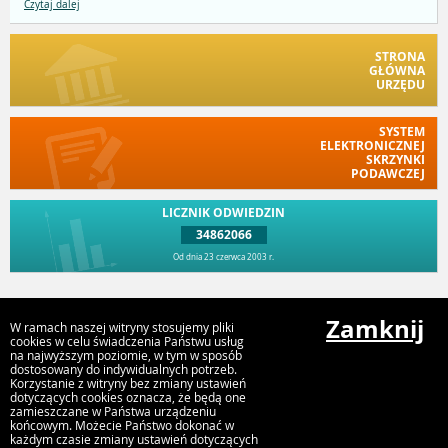
Czytaj dalej
STRONA
GŁÓWNA
URZĘDU
SYSTEM
ELEKTRONICZNEJ
SKRZYNKI
PODAWCZEJ
LICZNIK ODWIEDZIN
34862066
Od dnia 23 czerwca 2003 r.
Przejdź do góry
Zamknij
W ramach naszej witryny stosujemy pliki
cookies w celu świadczenia Państwu usług
na najwyższym poziomie, w tym w sposób
dostosowany do indywidualnych potrzeb.
Urząd Miasta Kostrzyn n. Odrą
Korzystanie z witryny bez zmiany ustawień
Graniczna 2, 66-470 Kostrzyn nad Odrą
dotyczących cookies oznacza, że będą one
zamieszczane w Państwa urządzeniu
końcowym. Możecie Państwo dokonać w
każdym czasie zmiany ustawień dotyczących