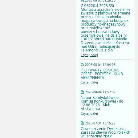
2026-08-05 08:28:20
GK.6220.4.2025.SSt -
Montażu urządzeń lakierni w
związku z planowaną zmianą
przeznaczenia budynku
magazynowego na budynek
produkcyjno-magazynowy
oraz zwiększenie
powierzchni zabudowy
przemysłowej na działce nr
1302/2 obręb 0001 Osiedle
Drzewice w mieście Kostrzyn
nad Odrą, należącej do
Telemond Sp. z o.o.
Czytaj dalej
2026-08-04 12:04:06
III OTWARTY KONKURS
OFERT - POŻYTEK - KLUB
ABSTYNENTA
Czytaj dalej
2026-08-04 11:57:02
Nabór Kandydatów do
Komisji Konkursowej - do
12.08.2026 - Klub
Abstynenta
Czytaj dalej
2026-07-31 13:15:27
Obwieszczenie Dyrektora
Zarządu Zlewni Wód Polskich
w Szczecinie znak: