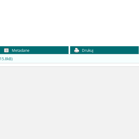
Metadane
Drukuj
15.8kB)