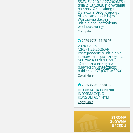
SS.ZUZ.4210.1.127.2026.TS z
dnia 21.07.2026 r. o wydaniu
na rzecz Generalnego
Dyrektora Dróg Krajowych i
Autostrad z siedzibą w
Warszawie decyzji
udzielajacej pozwolenia
wodnoprawnego
Czytaj dalej
2026-07-31 11:26:08
2026-08-18
(ZP.271.29.2026.AP)
Postępowanie o udzielenie
zamówienia publicznego na
realizację zadania pn.
"Słoneczna energia w
budynkach użyteczności
publicznej G7 (OZE w SP4)"
Czytaj dalej
2026-07-31 09:30:30
INFORMACJA O PUNKCIE
INFORMACYJNO -
KONSULTACYJNYM
Czytaj dalej
STRONA
GŁÓWNA
URZĘDU