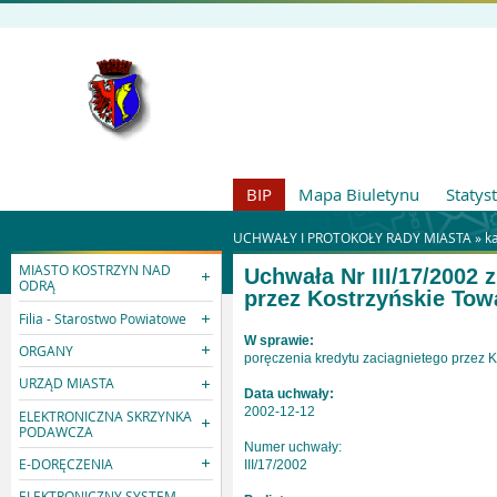
BIP
Mapa Biuletynu
Statys
UCHWAŁY I PROTOKOŁY RADY MIASTA »
k
MIASTO KOSTRZYN NAD
Uchwała Nr III/17/2002 
ODRĄ
przez Kostrzyńskie Tow
Filia - Starostwo Powiatowe
W sprawie:
ORGANY
poręczenia kredytu zaciagnietego przez 
URZĄD MIASTA
Data uchwały:
2002-12-12
ELEKTRONICZNA SKRZYNKA
PODAWCZA
Numer uchwały:
E-DORĘCZENIA
III/17/2002
ELEKTRONICZNY SYSTEM