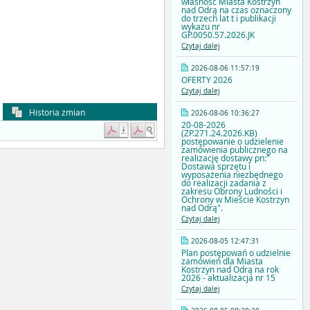
własność Miasta Kostrzyn
nad Odrą na czas oznaczony
do trzech lat t i publikacji
wykazu nr
GP.0050.57.2026.JK
Czytaj dalej
2026-08-06 11:57:19
OFERTY 2026
Czytaj dalej
Historia zmian
2026-08-06 10:36:27
20-08-2026
(ZP.271.24.2026.KB)
postępowanie o udzielenie
zamówienia publicznego na
realizację dostawy pn:"
Dostawa sprzętu i
wyposażenia niezbędnego
do realizacji zadania z
zakresu Obrony Ludności i
Ochrony w Mieście Kostrzyn
nad Odrą".
Czytaj dalej
2026-08-05 12:47:31
Plan postępowań o udzielnie
zamówień dla Miasta
Kostrzyn nad Odrą na rok
2026 - aktualizacja nr 15
Czytaj dalej