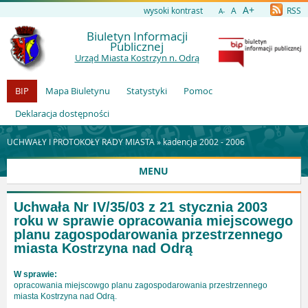
A+
wysoki kontrast
A
RSS
A-
Biuletyn Informacji
Publicznej
Urząd Miasta Kostrzyn n. Odrą
BIP
Mapa Biuletynu
Statystyki
Pomoc
Deklaracja dostępności
UCHWAŁY I PROTOKOŁY RADY MIASTA »
kadencja 2002 - 2006
MENU
Uchwała Nr IV/35/03 z 21 stycznia 2003
roku w sprawie opracowania miejscowego
planu zagospodarowania przestrzennego
miasta Kostrzyna nad Odrą
W sprawie:
opracowania miejscowgo planu zagospodarowania przestrzennego
miasta Kostrzyna nad Odrą.