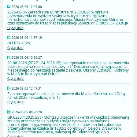
2026-08-06 12:09:00
2026-08-06 Zarządzenie Burmistrza nr 206/2026 w sprawie
przeznaczenia do wydzierżawienia w trybie przetargowym
nieruchomości stanowiących własność Miasta Kostrzyn nad Odrą na
czas oznaczony do trzech lat t i publikacji wykazu nr GP.0050.57.2026.JK
Czytaj dalej
2026-08-06 11:57:19
OFERTY 2026
Czytaj dalej
2026-08-06 10:36:27
20-08-2026 (ZP.271.24.2026.KB) postępowanie o udzielenie zamówienia
publicznego na realizację dostawy pn:" Dostawa sprzętu i wyposażenia
niezbędnego do realizacji zadania z zakresu Obrony Ludności i Ochrony
w Mieście Kostrzyn nad Odrą".
Czytaj dalej
2026-08-05 12:47:31
Plan postępowań o udzielnie zamówień dla Miasta Kostrzyn nad Odrą
na rok 2026 - aktualizacja nr 15
Czytaj dalej
2026-08-05 08:28:20
GK.6220.4.2025.SSt - Montażu urządzeń lakierni w związku z planowaną
zmianą przeznaczenia budynku magazynowego na budynek
produkcyjno-magazynowy oraz zwiększenie powierzchni zabudowy
przemysłowej na działce nr 1302/2 obręb 0001 Osiedle Drzewice w
mieście Kostrzyn nad Odrą, należącej do Telemond Sp. z o.o.
Czytaj dalej