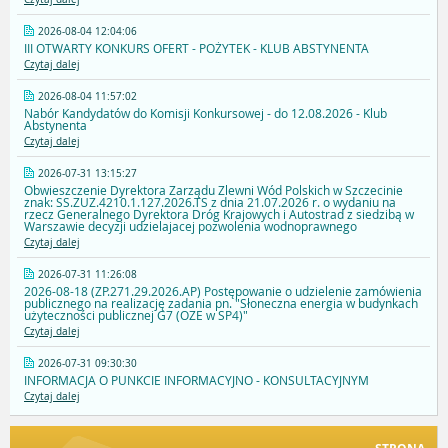
2026-08-04 12:04:06
III OTWARTY KONKURS OFERT - POŻYTEK - KLUB ABSTYNENTA
Czytaj dalej
2026-08-04 11:57:02
Nabór Kandydatów do Komisji Konkursowej - do 12.08.2026 - Klub
Abstynenta
Czytaj dalej
2026-07-31 13:15:27
Obwieszczenie Dyrektora Zarządu Zlewni Wód Polskich w Szczecinie
znak: SS.ZUZ.4210.1.127.2026.TS z dnia 21.07.2026 r. o wydaniu na
rzecz Generalnego Dyrektora Dróg Krajowych i Autostrad z siedzibą w
Warszawie decyzji udzielajacej pozwolenia wodnoprawnego
Czytaj dalej
2026-07-31 11:26:08
2026-08-18 (ZP.271.29.2026.AP) Postępowanie o udzielenie zamówienia
publicznego na realizację zadania pn. "Słoneczna energia w budynkach
użyteczności publicznej G7 (OZE w SP4)"
Czytaj dalej
2026-07-31 09:30:30
INFORMACJA O PUNKCIE INFORMACYJNO - KONSULTACYJNYM
Czytaj dalej