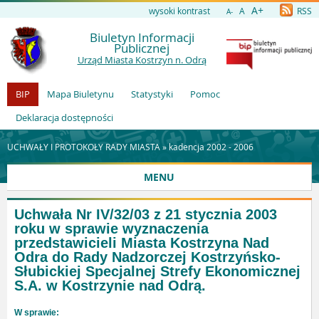
A+
wysoki kontrast
A
RSS
A-
Biuletyn Informacji
Publicznej
Urząd Miasta Kostrzyn n. Odrą
BIP
Mapa Biuletynu
Statystyki
Pomoc
Deklaracja dostępności
UCHWAŁY I PROTOKOŁY RADY MIASTA »
kadencja 2002 - 2006
MENU
Uchwała Nr IV/32/03 z 21 stycznia 2003
roku w sprawie wyznaczenia
przedstawicieli Miasta Kostrzyna Nad
Odra do Rady Nadzorczej Kostrzyńsko-
Słubickiej Specjalnej Strefy Ekonomicznej
S.A. w Kostrzynie nad Odrą.
W sprawie: