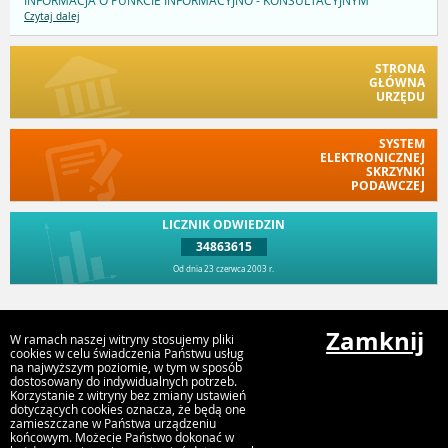
INFORMACJA O PUNKCIE INFORMACYJNO - KONSULTACYJNYM
Czytaj dalej
STRONA
GŁÓWNA
URZĘDU
SYSTEM
ELEKTRONICZNEJ
SKRZYNKI
PODAWCZEJ
LICZNIK ODWIEDZIN
34863615
Od dnia 23 czerwca 2003 r.
Przejdź do góry
Zamknij
W ramach naszej witryny stosujemy pliki
cookies w celu świadczenia Państwu usług
na najwyższym poziomie, w tym w sposób
dostosowany do indywidualnych potrzeb.
Urząd Miasta Kostrzyn n. Odrą
Korzystanie z witryny bez zmiany ustawień
Graniczna 2, 66-470 Kostrzyn nad Odrą
dotyczących cookies oznacza, że będą one
zamieszczane w Państwa urządzeniu
końcowym. Możecie Państwo dokonać w