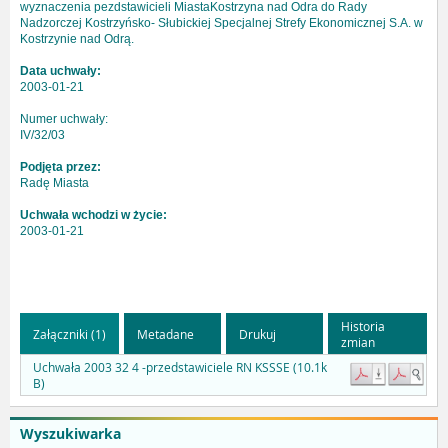
wyznaczenia pezdstawicieli MiastaKostrzyna nad Odra do Rady
Nadzorczej Kostrzyńsko- Słubickiej Specjalnej Strefy Ekonomicznej S.A. w
Kostrzynie nad Odrą.
Data uchwały:
2003-01-21
Numer uchwały:
IV/32/03
Podjęta przez:
Radę Miasta
Uchwała wchodzi w życie:
2003-01-21
Historia
Załączniki (1)
Metadane
Drukuj
zmian
Uchwała 2003 32 4 -przedstawiciele RN KSSSE (10.1k
B)
Wyszukiwarka