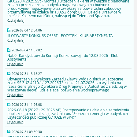
GK.6220.4.2025.SSt - Montażu urządzeń lakierni w związku z planowaną
zmianą przeznaczenia budynku magazynowego na budynek
produkcyjno-magazynowy oraz zwiększenie powierzchni zabudowy
przemysłowej na działce nr 1302/2 obręb 0001 Osiedle Drzewice w
mieście Kostrzyn nad Odrą, należącej do Telemond Sp. z o.o.
Czytaj dalej
2026-08-04 12:04:06
III OTWARTY KONKURS OFERT - POŻYTEK - KLUB ABSTYNENTA
Czytaj dalej
2026-08-04 11:57:02
Nabór Kandydatów do Komisji Konkursowej - do 12.08.2026 - Klub
Abstynenta
Czytaj dalej
2026-07-31 13:15:27
Obwieszczenie Dyrektora Zarządu Zlewni Wód Polskich w Szczecinie
znak: SS.ZUZ.4210.1.127.2026.TS z dnia 21.07.2026 r. o wydaniu na
rzecz Generalnego Dyrektora Dróg Krajowych i Autostrad z siedzibą w
Warszawie decyzji udzielajacej pozwolenia wodnoprawnego
Czytaj dalej
2026-07-31 11:26:08
2026-08-18 (ZP.271.29.2026.AP) Postępowanie o udzielenie zamówienia
publicznego na realizację zadania pn. "Słoneczna energia w budynkach
użyteczności publicznej G7 (OZE w SP4)"
Czytaj dalej
2026-07-31 09:30:30