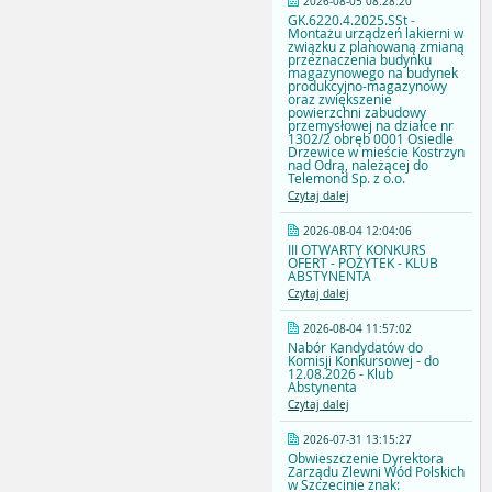
2026-08-05 08:28:20
GK.6220.4.2025.SSt -
Montażu urządzeń lakierni w
związku z planowaną zmianą
przeznaczenia budynku
magazynowego na budynek
produkcyjno-magazynowy
oraz zwiększenie
powierzchni zabudowy
przemysłowej na działce nr
1302/2 obręb 0001 Osiedle
Drzewice w mieście Kostrzyn
nad Odrą, należącej do
Telemond Sp. z o.o.
Czytaj dalej
2026-08-04 12:04:06
III OTWARTY KONKURS
OFERT - POŻYTEK - KLUB
ABSTYNENTA
Czytaj dalej
2026-08-04 11:57:02
Nabór Kandydatów do
Komisji Konkursowej - do
12.08.2026 - Klub
Abstynenta
Czytaj dalej
2026-07-31 13:15:27
Obwieszczenie Dyrektora
Zarządu Zlewni Wód Polskich
w Szczecinie znak: