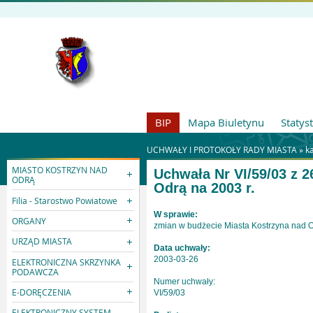
BIP
Mapa Biuletynu
Statys
UCHWAŁY I PROTOKOŁY RADY MIASTA »
k
MIASTO KOSTRZYN NAD
Uchwała Nr VI/59/03 z 
ODRĄ
Odrą na 2003 r.
Filia - Starostwo Powiatowe
W sprawie:
ORGANY
zmian w budżecie Miasta Kostrzyna nad O
URZĄD MIASTA
Data uchwały:
2003-03-26
ELEKTRONICZNA SKRZYNKA
PODAWCZA
Numer uchwały:
E-DORĘCZENIA
VI/59/03
ELEKTRONICZNY SYSTEM