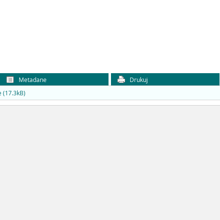
Metadane
Drukuj
 (17.3kB)