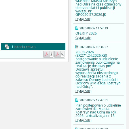
własność Miasta Kostrzyn
nad Odrą na czas oznaczony
do trzech lat t i publikacji
wykazu nr
GP.0050.57.2026.JK
Czytaj dalej
2026-08-06 11:57:19
OFERTY 2026
Czytaj dalej
Historia zmian
2026-08-06 10:36:27
20-08-2026
(ZP.271.24.2026.KB)
postępowanie o udzielenie
zamówienia publicznego na
realizację dostawy pn:"
Dostawa sprzętu i
wyposażenia niezbędnego
do realizacji zadania z
zakresu Obrony Ludności i
Ochrony w Mieście Kostrzyn
nad Odrą".
Czytaj dalej
2026-08-05 12:47:31
Plan postępowań o udzielnie
zamówień dla Miasta
Kostrzyn nad Odrą na rok
2026 - aktualizacja nr 15
Czytaj dalej