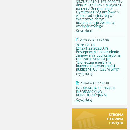
SS.ZUZ.4210.1.127.2026.TS z
dnia 21.07.2026 r. o wydaniu
na rzecz Generalnego
Dyrektora Dróg Krajowych i
Autostrad z siedzibą w
Warszawie decyzji
udzielajacej pozwolenia
wodnoprawnego
Czytaj dalej
2026-07-31 11:26:08
2026-08-18
(ZP.271.29.2026.AP)
Postępowanie o udzielenie
zamówienia publicznego na
realizację zadania pn.
"Słoneczna energia w
budynkach użyteczności
publicznej G7 (OZE w SP4)"
Czytaj dalej
2026-07-31 09:30:30
INFORMACJA O PUNKCIE
INFORMACYJNO -
KONSULTACYJNYM
Czytaj dalej
STRONA
GŁÓWNA
URZĘDU