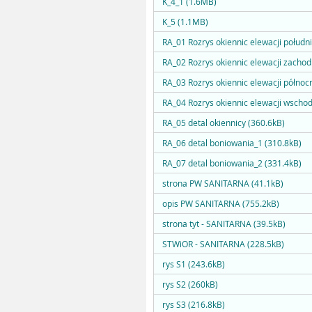
K_4_1 (1.6MB)
K_5 (1.1MB)
RA_01 Rozrys okiennic elewacji połudn
RA_02 Rozrys okiennic elewacji zachod
RA_03 Rozrys okiennic elewacji północ
RA_04 Rozrys okiennic elewacji wschod
RA_05 detal okiennicy (360.6kB)
RA_06 detal boniowania_1 (310.8kB)
RA_07 detal boniowania_2 (331.4kB)
strona PW SANITARNA (41.1kB)
opis PW SANITARNA (755.2kB)
strona tyt - SANITARNA (39.5kB)
STWiOR - SANITARNA (228.5kB)
rys S1 (243.6kB)
rys S2 (260kB)
rys S3 (216.8kB)