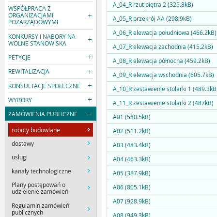
A_04_R rzut piętra 2 (325.8kB)
WSPÓŁPRACA Z
ORGANIZACJAMI
A_05_R przekrój AA (298.9kB)
POZARZĄDOWYMI
A_06_R elewacja południowa (466.2kB)
KONKURSY I NABORY NA
WOLNE STANOWISKA
A_07_R elewacja zachodnia (415.2kB)
PETYCJE
A_08_R elewacja północna (459.2kB)
REWITALIZACJA
A_09_R elewacja wschodnia (605.7kB)
KONSULTACJE SPOŁECZNE
A_10_R zestawienie stolarki 1 (489.3kB
WYBORY
A_11_R zestawienie stolarki 2 (487kB)
ZAMÓWIENIA PUBLICZNE
A01 (580.5kB)
roboty budowlane
A02 (511.2kB)
dostawy
A03 (483.4kB)
usługi
A04 (463.3kB)
kanały technologiczne
A05 (387.9kB)
Plany postępowań o
A06 (805.1kB)
udzielenie zamówień
A07 (928.9kB)
Regulamin zamówień
publicznych
A08 (949.3kB)