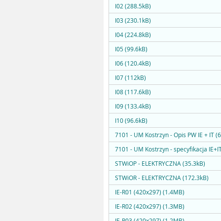
I02 (288.5kB)
I03 (230.1kB)
I04 (224.8kB)
I05 (99.6kB)
I06 (120.4kB)
I07 (112kB)
I08 (117.6kB)
I09 (133.4kB)
I10 (96.6kB)
7101 - UM Kostrzyn - Opis PW IE + IT (
7101 - UM Kostrzyn - specyfikacja IE+I
STWiOP - ELEKTRYCZNA (35.3kB)
STWiOR - ELEKTRYCZNA (172.3kB)
IE-R01 (420x297) (1.4MB)
IE-R02 (420x297) (1.3MB)
IE-R03 (420x297) (1.2MB)