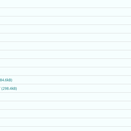
684.6kB)
T (298.4kB)