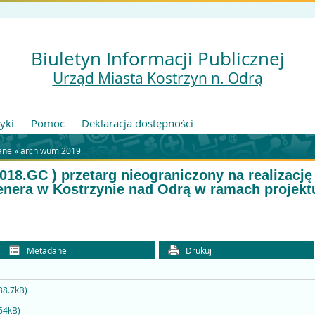
Biuletyn Informacji Publicznej
Urząd Miasta Kostrzyn n. Odrą
tyki
Pomoc
Deklaracja dostępności
ane
»
archiwum 2019
2018.GC ) przetarg nieograniczony na realizację
nera w Kostrzynie nad Odrą w ramach projekt
Metadane
Drukuj
38.7kB)
64kB)