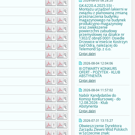
2026-08-05 08:28:20
GK.6220.4.2025.SSt -
Montażu urządzeń lakierni w
związku z planowaną zmianą
przeznaczenia budynku
magazynowego na budynek
produkcyjno-magazynowy
oraz zwiększenie
powierzchni zabudowy
przemysłowej na działce nr
1302/2 obręb 0001 Osiedle
Drzewice w mieście Kostrzyn
nad Odrą, należącej do
Telemond Sp. z o.o.
Czytaj dalej
2026-08-04 12:04:06
III OTWARTY KONKURS
OFERT - POŻYTEK - KLUB
ABSTYNENTA
Czytaj dalej
2026-08-04 11:57:02
Nabór Kandydatów do
Komisji Konkursowej - do
12.08.2026 - Klub
Abstynenta
Czytaj dalej
2026-07-31 13:15:27
Obwieszczenie Dyrektora
Zarządu Zlewni Wód Polskich
w Szczecinie znak: