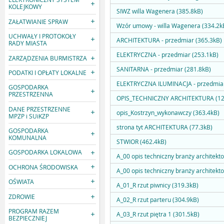
KOLEJKOWY
SIWZ willa Wagenera (385.8kB)
ZAŁATWIANIE SPRAW
Wzór umowy - willa Wagenera (334.2k
UCHWAŁY I PROTOKOŁY
ARCHITEKTURA - przedmiar (365.3kB)
RADY MIASTA
ELEKTRYCZNA - przedmiar (253.1kB)
ZARZĄDZENIA BURMISTRZA
SANITARNA - przedmiar (281.8kB)
PODATKI I OPŁATY LOKALNE
ELEKTRYCZNA ILUMINACJA - przedmiar
GOSPODARKA
PRZESTRZENNA
OPIS_TECHNICZNY ARCHITEKTURA (12
DANE PRZESTRZENNE
opis_Kostrzyn_wykonawczy (363.4kB)
MPZP i SUiKZP
strona tyt ARCHITEKTURA (77.3kB)
GOSPODARKA
KOMUNALNA
STWIOR (462.4kB)
GOSPODARKA LOKALOWA
A_00 opis techniczny branży architekto
OCHRONA ŚRODOWISKA
A_00 opis techniczny branży architekt
OŚWIATA
A_01_R rzut piwnicy (319.3kB)
ZDROWIE
A_02_R rzut parteru (304.9kB)
PROGRAM RAZEM
A_03_R rzut piętra 1 (301.5kB)
BEZPIECZNIEJ