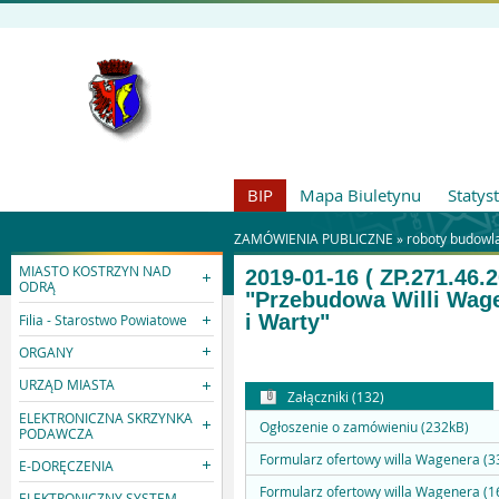
BIP
Mapa Biuletynu
Statys
ZAMÓWIENIA PUBLICZNE »
roboty budowl
MIASTO KOSTRZYN NAD
2019-01-16 ( ZP.271.46.
ODRĄ
"Przebudowa Willi Wage
i Warty"
Filia - Starostwo Powiatowe
ORGANY
URZĄD MIASTA
Załączniki (132)
ELEKTRONICZNA SKRZYNKA
Ogłoszenie o zamówieniu (232kB)
PODAWCZA
Formularz ofertowy willa Wagenera (3
E-DORĘCZENIA
Formularz ofertowy willa Wagenera (1
ELEKTRONICZNY SYSTEM