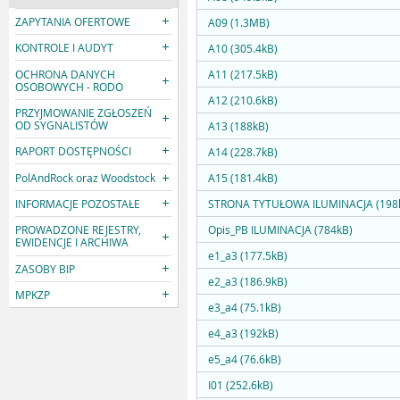
ZAPYTANIA OFERTOWE
A09 (1.3MB)
KONTROLE I AUDYT
A10 (305.4kB)
OCHRONA DANYCH
A11 (217.5kB)
OSOBOWYCH - RODO
A12 (210.6kB)
PRZYJMOWANIE ZGŁOSZEŃ
OD SYGNALISTÓW
A13 (188kB)
RAPORT DOSTĘPNOŚCI
A14 (228.7kB)
PolAndRock oraz Woodstock
A15 (181.4kB)
INFORMACJE POZOSTAŁE
STRONA TYTUŁOWA ILUMINACJA (198
Opis_PB ILUMINACJA (784kB)
PROWADZONE REJESTRY,
EWIDENCJE I ARCHIWA
e1_a3 (177.5kB)
ZASOBY BIP
e2_a3 (186.9kB)
MPKZP
e3_a4 (75.1kB)
e4_a3 (192kB)
e5_a4 (76.6kB)
I01 (252.6kB)