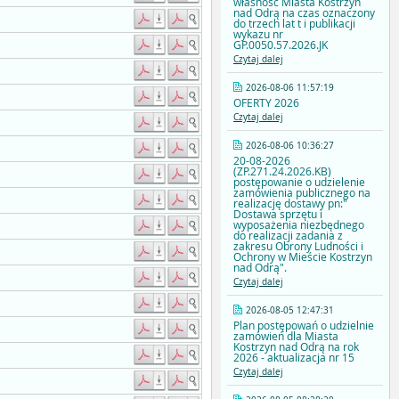
własność Miasta Kostrzyn
nad Odrą na czas oznaczony
do trzech lat t i publikacji
wykazu nr
GP.0050.57.2026.JK
Czytaj dalej
2026-08-06 11:57:19
OFERTY 2026
Czytaj dalej
2026-08-06 10:36:27
20-08-2026
(ZP.271.24.2026.KB)
postępowanie o udzielenie
zamówienia publicznego na
realizację dostawy pn:"
Dostawa sprzętu i
wyposażenia niezbędnego
do realizacji zadania z
zakresu Obrony Ludności i
Ochrony w Mieście Kostrzyn
nad Odrą".
Czytaj dalej
2026-08-05 12:47:31
Plan postępowań o udzielnie
zamówień dla Miasta
Kostrzyn nad Odrą na rok
2026 - aktualizacja nr 15
Czytaj dalej