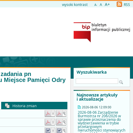
A+
wysoki kontrast
A
RSS
A-
Wyszukiwarka
 zadania pn
u Miejsce Pamięci Odry
Najnowsze artykuły
i aktualizacje
Historia zmian
2026-08-06 12:09:00
2026-08-06 Zarządzenie
Burmistrza nr 206/2026 w
sprawie przeznaczenia do
wydzierżawienia w trybie
przetargowym
nieruchomości stanowiących