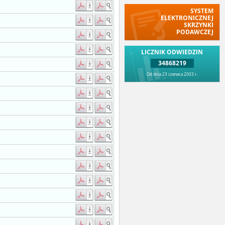
SYSTEM
ELEKTRONICZNEJ
SKRZYNKI
PODAWCZEJ
LICZNIK ODWIEDZIN
34868219
Od dnia 23 czerwca 2003 r.