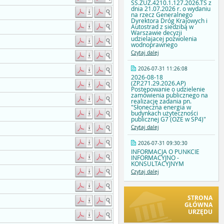
SS.ZUZ.4210.1.127.2026.TS z
dnia 21.07.2026 r. o wydaniu
na rzecz Generalnego
Dyrektora Dróg Krajowych i
Autostrad z siedzibą w
Warszawie decyzji
udzielajacej pozwolenia
wodnoprawnego
Czytaj dalej
2026-07-31 11:26:08
2026-08-18
(ZP.271.29.2026.AP)
Postępowanie o udzielenie
zamówienia publicznego na
realizację zadania pn.
"Słoneczna energia w
budynkach użyteczności
publicznej G7 (OZE w SP4)"
Czytaj dalej
2026-07-31 09:30:30
INFORMACJA O PUNKCIE
INFORMACYJNO -
KONSULTACYJNYM
Czytaj dalej
STRONA
GŁÓWNA
URZĘDU