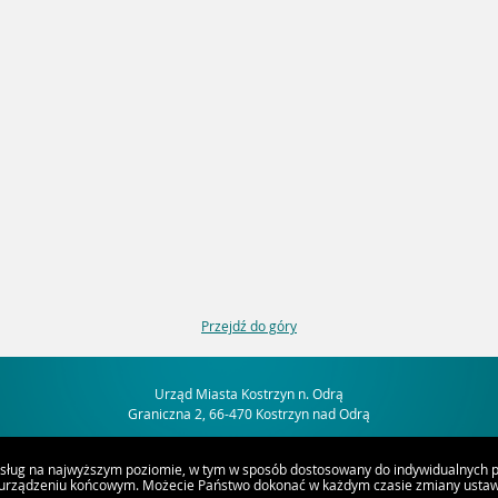
Przejdź do góry
Urząd Miasta Kostrzyn n. Odrą
Graniczna 2, 66-470 Kostrzyn nad Odrą
usług na najwyższym poziomie, w tym w sposób dostosowany do indywidualnych po
 urządzeniu końcowym. Możecie Państwo dokonać w każdym czasie zmiany ustawi