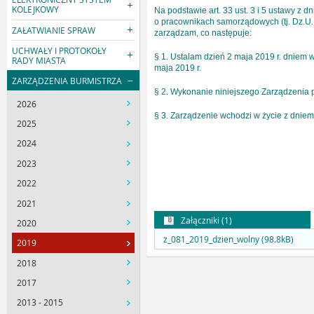
KOLEJKOWY
Na podstawie art. 33 ust. 3 i 5 ustawy z dn
o pracownikach samorządowych (tj. Dz.U. z 
ZAŁATWIANIE SPRAW
zarządzam, co następuje:
UCHWAŁY I PROTOKOŁY
§ 1. Ustalam dzień 2 maja 2019 r. dniem
RADY MIASTA
maja 2019 r.
ZARZĄDZENIA BURMISTRZA
§ 2. Wykonanie niniejszego Zarządzenia 
2026
§ 3. Zarządzenie wchodzi w życie z dniem
2025
2024
2023
2022
2021
Załączniki (1)
2020
z_081_2019_dzien_wolny (98.8kB)
2019
2018
2017
2013 - 2015