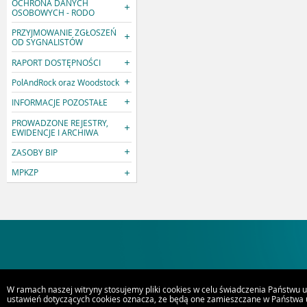
OCHRONA DANYCH
OSOBOWYCH - RODO
PRZYJMOWANIE ZGŁOSZEŃ
OD SYGNALISTÓW
RAPORT DOSTĘPNOŚCI
PolAndRock oraz Woodstock
INFORMACJE POZOSTAŁE
PROWADZONE REJESTRY,
EWIDENCJE I ARCHIWA
ZASOBY BIP
MPKZP
W ramach naszej witryny stosujemy pliki cookies w celu świadczenia Państwu 
ustawień dotyczących cookies oznacza, że będą one zamieszczane w Państwa