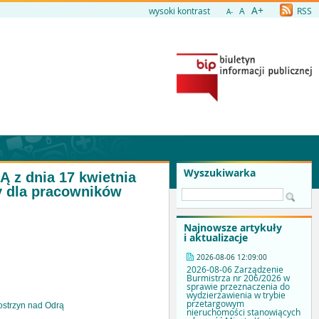
A+
wysoki kontrast
A
RSS
A-
Wyszukiwarka
 dnia 17 kwietnia
cy dla pracowników
Najnowsze artykuły
i aktualizacje
2026-08-06 12:09:00
2026-08-06 Zarządzenie
Burmistrza nr 206/2026 w
sprawie przeznaczenia do
wydzierżawienia w trybie
przetargowym
ostrzyn nad Odrą
nieruchomości stanowiących