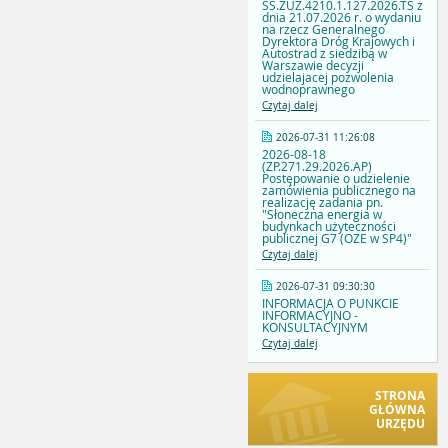
SS.ZUZ.4210.1.127.2026.TS z
dnia 21.07.2026 r. o wydaniu
na rzecz Generalnego
Dyrektora Dróg Krajowych i
Autostrad z siedzibą w
Warszawie decyzji
udzielajacej pozwolenia
wodnoprawnego
Czytaj dalej
2026-07-31 11:26:08
2026-08-18
(ZP.271.29.2026.AP)
Postępowanie o udzielenie
zamówienia publicznego na
realizację zadania pn.
"Słoneczna energia w
budynkach użyteczności
publicznej G7 (OZE w SP4)"
Czytaj dalej
2026-07-31 09:30:30
INFORMACJA O PUNKCIE
INFORMACYJNO -
KONSULTACYJNYM
Czytaj dalej
STRONA
GŁÓWNA
URZĘDU