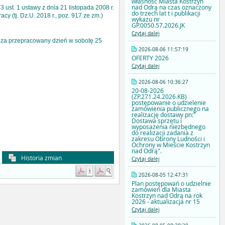
własność Miasta Kostrzyn
nad Odrą na czas oznaczony
3 ust. 1 ustawy z dnia 21 listopada 2008 r.
do trzech lat t i publikacji
cy (tj. Dz.U. 2018 r., poz. 917 ze zm.)
wykazu nr
GP.0050.57.2026.JK
Czytaj dalej
n za przepracowany dzień w sobotę 25
2026-08-06 11:57:19
OFERTY 2026
Czytaj dalej
2026-08-06 10:36:27
20-08-2026
(ZP.271.24.2026.KB)
postępowanie o udzielenie
zamówienia publicznego na
realizację dostawy pn:"
Dostawa sprzętu i
wyposażenia niezbędnego
do realizacji zadania z
zakresu Obrony Ludności i
Ochrony w Mieście Kostrzyn
nad Odrą".
Historia zmian
Czytaj dalej
2026-08-05 12:47:31
Plan postępowań o udzielnie
zamówień dla Miasta
Kostrzyn nad Odrą na rok
2026 - aktualizacja nr 15
Czytaj dalej