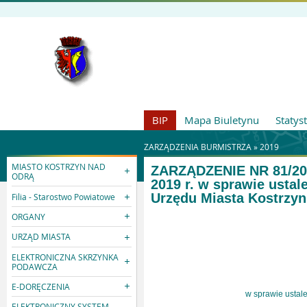
BIP
Mapa Biuletynu
Statys
ZARZĄDZENIA BURMISTRZA »
2019
MIASTO KOSTRZYN NAD
ZARZĄDZENIE NR 81/20
ODRĄ
2019 r. w sprawie usta
Urzędu Miasta Kostrzyn
Filia - Starostwo Powiatowe
ORGANY
URZĄD MIASTA
ELEKTRONICZNA SKRZYNKA
PODAWCZA
E-DORĘCZENIA
w sprawie ustal
ELEKTRONICZNY SYSTEM