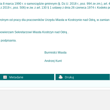
ia 8 marca 1990 r. o samorządzie gminnym (tj. Dz.U. 2018 r., poz. 994 ze zm.), art. 4
2019 r., poz. 506) w zw. z art. 130 § 1 ustawy z dnia 26 czerwca 1974 r. Kodeks pra
 wolnym od pracy dla pracowników Urzędu Miasta w Kostrzynie nad Odrą, w zamia
powierzam Sekretarzowi Miasta Kostrzyn nad Odrą .
 podpisania.
Burmistrz Miasta
Andrzej Kunt
Metadane
Drukuj