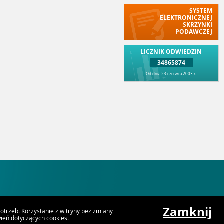
SYSTEM
ELEKTRONICZNEJ
SKRZYNKI
PODAWCZEJ
LICZNIK ODWIEDZIN
34865874
Od dnia 23 czerwca 2003 r.
Zamknij
trzeb. Korzystanie z witryny bez zmiany
eń dotyczących cookies.