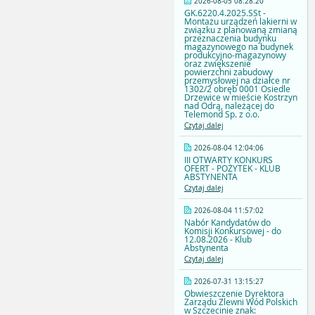
2026-08-05 08:28:20
GK.6220.4.2025.SSt -
Montażu urządzeń lakierni w
związku z planowaną zmianą
przeznaczenia budynku
magazynowego na budynek
produkcyjno-magazynowy
oraz zwiększenie
powierzchni zabudowy
przemysłowej na działce nr
1302/2 obręb 0001 Osiedle
Drzewice w mieście Kostrzyn
nad Odrą, należącej do
Telemond Sp. z o.o.
Czytaj dalej
2026-08-04 12:04:06
III OTWARTY KONKURS
OFERT - POŻYTEK - KLUB
ABSTYNENTA
Czytaj dalej
2026-08-04 11:57:02
Nabór Kandydatów do
Komisji Konkursowej - do
12.08.2026 - Klub
Abstynenta
Czytaj dalej
2026-07-31 13:15:27
Obwieszczenie Dyrektora
Zarządu Zlewni Wód Polskich
w Szczecinie znak: