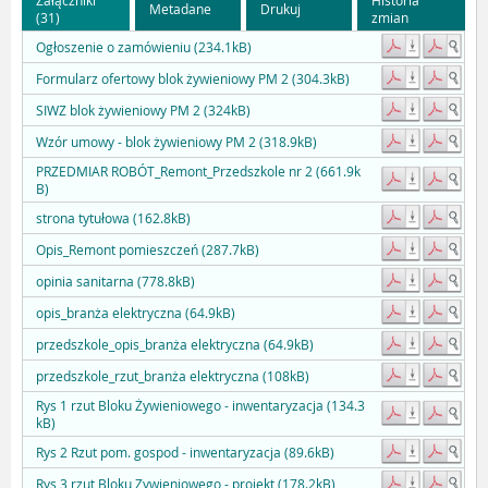
Metadane
Drukuj
(31)
zmian
Ogłoszenie o zamówieniu (234.1kB)
Formularz ofertowy blok żywieniowy PM 2 (304.3kB)
SIWZ blok żywieniowy PM 2 (324kB)
Wzór umowy - blok żywieniowy PM 2 (318.9kB)
PRZEDMIAR ROBÓT_Remont_Przedszkole nr 2 (661.9k
B)
strona tytułowa (162.8kB)
Opis_Remont pomieszczeń (287.7kB)
opinia sanitarna (778.8kB)
opis_branża elektryczna (64.9kB)
przedszkole_opis_branża elektryczna (64.9kB)
przedszkole_rzut_branża elektryczna (108kB)
Rys 1 rzut Bloku Żywieniowego - inwentaryzacja (134.3
kB)
Rys 2 Rzut pom. gospod - inwentaryzacja (89.6kB)
Rys 3 rzut Bloku Zywieniowego - projekt (178.2kB)