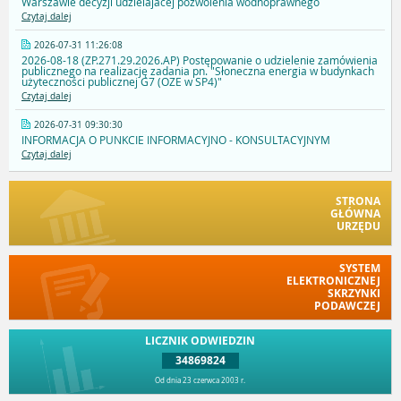
Warszawie decyzji udzielajacej pozwolenia wodnoprawnego
Czytaj dalej
2026-07-31 11:26:08
2026-08-18 (ZP.271.29.2026.AP) Postępowanie o udzielenie zamówienia
publicznego na realizację zadania pn. "Słoneczna energia w budynkach
użyteczności publicznej G7 (OZE w SP4)"
Czytaj dalej
2026-07-31 09:30:30
INFORMACJA O PUNKCIE INFORMACYJNO - KONSULTACYJNYM
Czytaj dalej
STRONA
GŁÓWNA
URZĘDU
SYSTEM
ELEKTRONICZNEJ
SKRZYNKI
PODAWCZEJ
LICZNIK ODWIEDZIN
34869824
Od dnia 23 czerwca 2003 r.