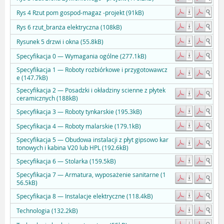
Rys 4 Rzut pom gospod-magaz -projekt (91kB)
Rys 6 rzut_branża elektryczna (108kB)
Rysunek 5 drzwi i okna (55.8kB)
Specyfikacja 0 — Wymagania ogólne (277.1kB)
Specyfikacja 1 — Roboty rozbiórkowe i przygotowawcz
e (147.7kB)
Specyfikacja 2 — Posadzki i okładziny scienne z płytek
ceramicznych (188kB)
Specyfikacja 3 — Roboty tynkarskie (195.3kB)
Specyfikacja 4 — Roboty malarskie (179.1kB)
Specyfikacja 5 — Obudowa instalacji z płyt gipsowo kar
tonowych i kabina V20 lub HPL (192.6kB)
Specyfikacja 6 — Stolarka (159.5kB)
Specyfikacja 7 — Armatura, wyposażenie sanitarne (1
56.5kB)
Specyfikacja 8 — Instalacje elektryczne (118.4kB)
Technologia (132.2kB)