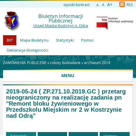
A+
wysoki kontrast
A
RSS
A-
Biuletyn Informacji
Publicznej
Urząd Miasta Kostrzyn n. Odrą
BIP
Mapa Biuletynu
Statystyki
Pomoc
Deklaracja dostępności
ZAMÓWIENIA PUBLICZNE »
roboty budowlane
»
archiwum 2019
MENU
2019-05-24 ( ZP.271.10.2019.GC ) przetarg
nieograniczony na realizację zadania pn
"Remont bloku żywieniowego w
Przedszkolu Miejskim nr 2 w Kostrzynie
nad Odrą"
Załączniki
Historia