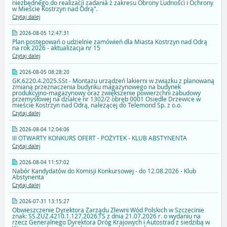
niezbędnego do realizacji zadania z zakresu Obrony Ludności i Ochrony
w Mieście Kostrzyn nad Odrą".
Czytaj dalej
2026-08-05 12:47:31
Plan postępowań o udzielnie zamówień dla Miasta Kostrzyn nad Odrą
na rok 2026 - aktualizacja nr 15
Czytaj dalej
2026-08-05 08:28:20
GK.6220.4.2025.SSt - Montażu urządzeń lakierni w związku z planowaną
zmianą przeznaczenia budynku magazynowego na budynek
produkcyjno-magazynowy oraz zwiększenie powierzchni zabudowy
przemysłowej na działce nr 1302/2 obręb 0001 Osiedle Drzewice w
mieście Kostrzyn nad Odrą, należącej do Telemond Sp. z o.o.
Czytaj dalej
2026-08-04 12:04:06
III OTWARTY KONKURS OFERT - POŻYTEK - KLUB ABSTYNENTA
Czytaj dalej
2026-08-04 11:57:02
Nabór Kandydatów do Komisji Konkursowej - do 12.08.2026 - Klub
Abstynenta
Czytaj dalej
2026-07-31 13:15:27
Obwieszczenie Dyrektora Zarządu Zlewni Wód Polskich w Szczecinie
znak: SS.ZUZ.4210.1.127.2026.TS z dnia 21.07.2026 r. o wydaniu na
rzecz Generalnego Dyrektora Dróg Krajowych i Autostrad z siedzibą w