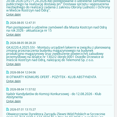
20-08-2026 (ZP.271.24.2026.KB) postępowanie o udzielenie zamówienia
publicznego na realizację dostawy pn:" Dostawa sprzętu i wyposażenia
niezbędnego do realizacji zadania z zakresu Obrony Ludności i Ochrony
w Mieście Kostrzyn nad Odrą".
Czytaj dalej
2026-08-05 12:47:31
Plan postępowań o udzielnie zamówień dla Miasta Kostrzyn nad Odrą
na rok 2026 - aktualizacja nr 15
Czytaj dalej
2026-08-05 08:28:20
GK.6220.4.2025.SSt - Montażu urządzeń lakierni w związku z planowaną
zmianą przeznaczenia budynku magazynowego na budynek
produkcyjno-magazynowy oraz zwiększenie powierzchni zabudowy
przemysłowej na działce nr 1302/2 obręb 0001 Osiedle Drzewice w
mieście Kostrzyn nad Odrą, należącej do Telemond Sp. z o.o.
Czytaj dalej
2026-08-04 12:04:06
III OTWARTY KONKURS OFERT - POŻYTEK - KLUB ABSTYNENTA
Czytaj dalej
2026-08-04 11:57:02
Nabór Kandydatów do Komisji Konkursowej - do 12.08.2026 - Klub
Abstynenta
Czytaj dalej
2026-07-31 13:15:27
Obwieszczenie Dyrektora Zarządu Zlewni Wód Polskich w Szczecinie