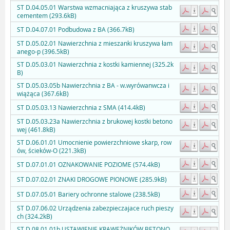
ST D.04.05.01 Warstwa wzmacniająca z kruszywa stab
cementem (293.6kB)
ST D.04.07.01 Podbudowa z BA (366.7kB)
ST D.05.02.01 Nawierzchnia z mieszanki kruszywa łam
anego-p (396.5kB)
ST D.05.03.01 Nawierzchnia z kostki kamiennej (325.2k
B)
ST D.05.03.05b Nawierzchnia z BA - w.wyrówanwcza i
wiążąca (367.6kB)
ST D.05.03.13 Nawierzchnia z SMA (414.4kB)
ST D.05.03.23a Nawierzchnia z brukowej kostki betono
wej (461.8kB)
ST D.06.01.01 Umocnienie powierzchniowe skarp, row
ów, ścieków-O (221.3kB)
ST D.07.01.01 OZNAKOWANIE POZIOME (574.4kB)
ST D.07.02.01 ZNAKI DROGOWE PIONOWE (285.9kB)
ST D.07.05.01 Bariery ochronne stalowe (238.5kB)
ST D.07.06.02 Urządzenia zabezpieczajace ruch pieszy
ch (324.2kB)
ST D.08.01.01b USTAWIENIE KRAWĘŻNIKÓW BETONO