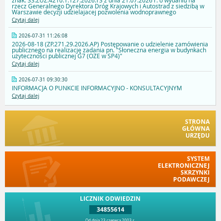
znak: SS.ZUZ.4210.1.127.2026.TS z dnia 21.07.2026 r. o wydaniu na
rzecz Generalnego Dyrektora Dróg Krajowych i Autostrad z siedzibą w
Warszawie decyzji udzielajacej pozwolenia wodnoprawnego
Czytaj dalej
2026-07-31 11:26:08
2026-08-18 (ZP.271.29.2026.AP) Postępowanie o udzielenie zamówienia
publicznego na realizację zadania pn. "Słoneczna energia w budynkach
użyteczności publicznej G7 (OZE w SP4)"
Czytaj dalej
2026-07-31 09:30:30
INFORMACJA O PUNKCIE INFORMACYJNO - KONSULTACYJNYM
Czytaj dalej
STRONA
GŁÓWNA
URZĘDU
SYSTEM
ELEKTRONICZNEJ
SKRZYNKI
PODAWCZEJ
LICZNIK ODWIEDZIN
34855614
Od dnia 23 czerwca 2003 r.