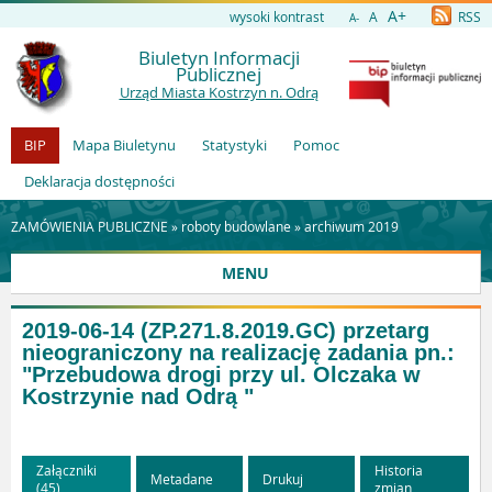
A+
wysoki kontrast
A
RSS
A-
Biuletyn Informacji
Publicznej
Urząd Miasta Kostrzyn n. Odrą
BIP
Mapa Biuletynu
Statystyki
Pomoc
Deklaracja dostępności
ZAMÓWIENIA PUBLICZNE »
roboty budowlane
»
archiwum 2019
MENU
2019-06-14 (ZP.271.8.2019.GC) przetarg
nieograniczony na realizację zadania pn.:
"Przebudowa drogi przy ul. Olczaka w
Kostrzynie nad Odrą "
Załączniki
Historia
Metadane
Drukuj
(45)
zmian