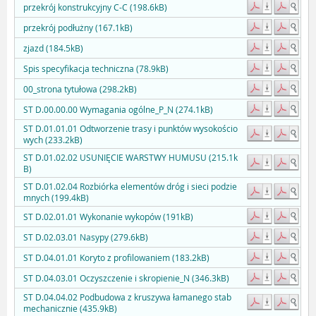
przekrój konstrukcyjny C-C (198.6kB)
przekrój podłużny (167.1kB)
zjazd (184.5kB)
Spis specyfikacja techniczna (78.9kB)
00_strona tytułowa (298.2kB)
ST D.00.00.00 Wymagania ogólne_P_N (274.1kB)
ST D.01.01.01 Odtworzenie trasy i punktów wysokościo
wych (233.2kB)
ST D.01.02.02 USUNIĘCIE WARSTWY HUMUSU (215.1k
B)
ST D.01.02.04 Rozbiórka elementów dróg i sieci podzie
mnych (199.4kB)
ST D.02.01.01 Wykonanie wykopów (191kB)
ST D.02.03.01 Nasypy (279.6kB)
ST D.04.01.01 Koryto z profilowaniem (183.2kB)
ST D.04.03.01 Oczyszczenie i skropienie_N (346.3kB)
ST D.04.04.02 Podbudowa z kruszywa łamanego stab
mechanicznie (435.9kB)