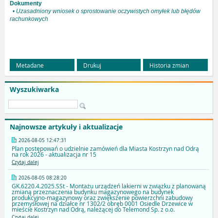
Dokumenty
•
Uzasadniony wniosek o sprostowanie oczywistych omyłek lub błędów
rachunkowych
Metadane
Drukuj
Historia zmian
Wyszukiwarka
Najnowsze artykuły i aktualizacje
2026-08-05 12:47:31
Plan postępowań o udzielnie zamówień dla Miasta Kostrzyn nad Odrą
na rok 2026 - aktualizacja nr 15
Czytaj dalej
2026-08-05 08:28:20
GK.6220.4.2025.SSt - Montażu urządzeń lakierni w związku z planowaną
zmianą przeznaczenia budynku magazynowego na budynek
produkcyjno-magazynowy oraz zwiększenie powierzchni zabudowy
przemysłowej na działce nr 1302/2 obręb 0001 Osiedle Drzewice w
mieście Kostrzyn nad Odrą, należącej do Telemond Sp. z o.o.
Czytaj dalej