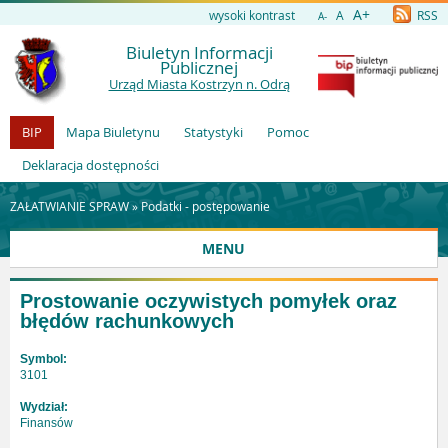
A+
wysoki kontrast
A
RSS
A-
Biuletyn Informacji
Publicznej
Urząd Miasta Kostrzyn n. Odrą
BIP
Mapa Biuletynu
Statystyki
Pomoc
Deklaracja dostępności
ZAŁATWIANIE SPRAW »
Podatki - postępowanie
MENU
Prostowanie oczywistych pomyłek oraz
błędów rachunkowych
Symbol:
3101
Wydział:
Finansów