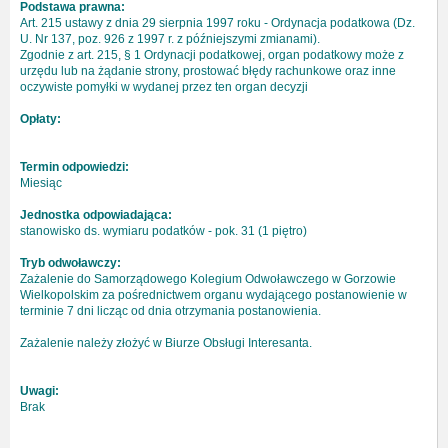
Podstawa prawna:
Art. 215 ustawy z dnia 29 sierpnia 1997 roku - Ordynacja podatkowa (Dz.
U. Nr 137, poz. 926 z 1997 r. z późniejszymi zmianami).
Zgodnie z art. 215, § 1 Ordynacji podatkowej, organ podatkowy może z
urzędu lub na żądanie strony, prostować błędy rachunkowe oraz inne
oczywiste pomyłki w wydanej przez ten organ decyzji
Opłaty:
Termin odpowiedzi:
Miesiąc
Jednostka odpowiadająca:
stanowisko ds. wymiaru podatków - pok. 31 (1 piętro)
Tryb odwoławczy:
Zażalenie do Samorządowego Kolegium Odwoławczego w Gorzowie
Wielkopolskim za pośrednictwem organu wydającego postanowienie w
terminie 7 dni licząc od dnia otrzymania postanowienia.
Zażalenie należy złożyć w Biurze Obsługi Interesanta.
Uwagi:
Brak