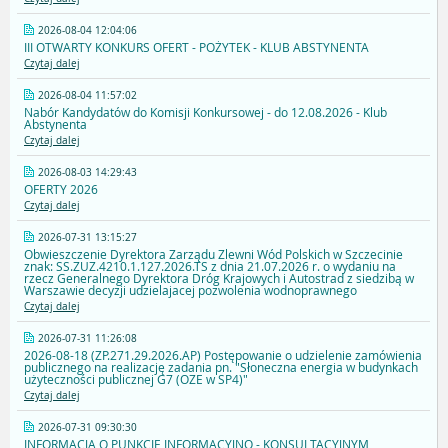
2026-08-04 12:04:06
III OTWARTY KONKURS OFERT - POŻYTEK - KLUB ABSTYNENTA
Czytaj dalej
2026-08-04 11:57:02
Nabór Kandydatów do Komisji Konkursowej - do 12.08.2026 - Klub
Abstynenta
Czytaj dalej
2026-08-03 14:29:43
OFERTY 2026
Czytaj dalej
2026-07-31 13:15:27
Obwieszczenie Dyrektora Zarządu Zlewni Wód Polskich w Szczecinie
znak: SS.ZUZ.4210.1.127.2026.TS z dnia 21.07.2026 r. o wydaniu na
rzecz Generalnego Dyrektora Dróg Krajowych i Autostrad z siedzibą w
Warszawie decyzji udzielajacej pozwolenia wodnoprawnego
Czytaj dalej
2026-07-31 11:26:08
2026-08-18 (ZP.271.29.2026.AP) Postępowanie o udzielenie zamówienia
publicznego na realizację zadania pn. "Słoneczna energia w budynkach
użyteczności publicznej G7 (OZE w SP4)"
Czytaj dalej
2026-07-31 09:30:30
INFORMACJA O PUNKCIE INFORMACYJNO - KONSULTACYJNYM