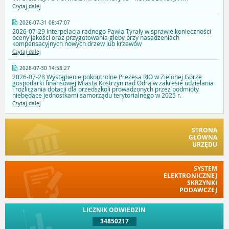
Czytaj dalej
2026-07-31 08:47:07
2026-07-29 Interpelacja radnego Pawła Tyrały w sprawie konieczności
oceny jakości oraz przygotowania gleby przy nasadzeniach
kompensacyjnych nowych drzew lub krzewów
Czytaj dalej
2026-07-30 14:58:27
2026-07-28 Wystąpienie pokontrolne Prezesa RIO w Zielonej Górze
gospodarki finansowej Miasta Kostrzyn nad Odrą w zakresie udzielania
i rozliczania dotacji dla przedszkoli prowadzonych przez podmioty
niebędące jednostkami samorządu terytorialnego w 2025 r.
Czytaj dalej
STRONA
GŁÓWNA
URZĘDU
SYSTEM
ELEKTRONICZNEJ
SKRZYNKI
PODAWCZEJ
LICZNIK ODWIEDZIN
34850217