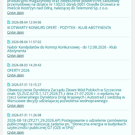
produkcyjno-magazynowy oraz zwiększenie powierzchni zabudowy
przemysłowej na działce nr 1302/2 obręb 0001 Osiedle Drzewice w
mieście Kostrzyn nad Odrą, należącej do Telemond Sp. z o.o.
Czytaj dalej
2026-08-04 12:04:06
III OTWARTY KONKURS OFERT - POŻYTEK - KLUB ABSTYNENTA
Czytaj dalej
2026-08-04 11:57:02
Nabór Kandydatów do Komisji Konkursowej - do 12.08.2026 - Klub
Abstynenta
Czytaj dalej
2026-08-03 14:29:43
OFERTY 2026
Czytaj dalej
2026-07-31 13:15:27
Obwieszczenie Dyrektora Zarządu Zlewni Wód Polskich w Szczecinie
znak: SS.ZUZ.4210.1.127.2026.TS z dnia 21.07.2026 r. o wydaniu na
rzecz Generalnego Dyrektora Dróg Krajowych i Autostrad z siedzibą w
Warszawie decyzji udzielajacej pozwolenia wodnoprawnego
Czytaj dalej
2026-07-31 11:26:08
2026-08-18 (ZP.271.29.2026.AP) Postępowanie o udzielenie zamówienia
publicznego na realizację zadania pn. "Słoneczna energia w budynkach
użyteczności publicznej G7 (OZE w SP4)"
Czytaj dalej