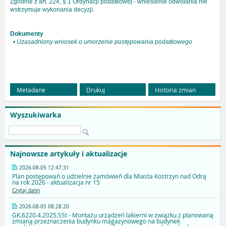
Zgodnie z art. 224, § 1 Ordynacji podatkowej - wniesienie odwołania nie
wstrzymuje wykonania decyzji.
Dokumenty
•
Uzasadniony wniosek o umorzenie postępowania podatkowego
Metadane
Drukuj
Historia zmian
Wyszukiwarka
Najnowsze artykuły i aktualizacje
2026-08-05 12:47:31
Plan postępowań o udzielnie zamówień dla Miasta Kostrzyn nad Odrą
na rok 2026 - aktualizacja nr 15
Czytaj dalej
2026-08-05 08:28:20
GK.6220.4.2025.SSt - Montażu urządzeń lakierni w związku z planowaną
zmianą przeznaczenia budynku magazynowego na budynek