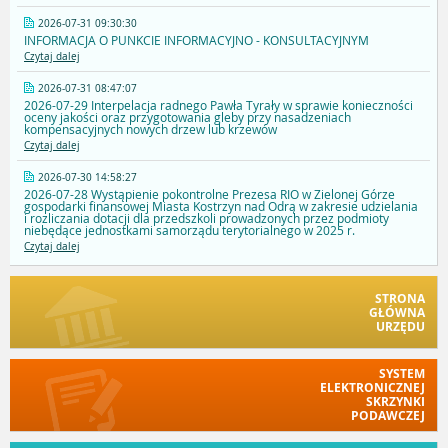
2026-07-31 09:30:30
INFORMACJA O PUNKCIE INFORMACYJNO - KONSULTACYJNYM
Czytaj dalej
2026-07-31 08:47:07
2026-07-29 Interpelacja radnego Pawła Tyrały w sprawie konieczności
oceny jakości oraz przygotowania gleby przy nasadzeniach
kompensacyjnych nowych drzew lub krzewów
Czytaj dalej
2026-07-30 14:58:27
2026-07-28 Wystąpienie pokontrolne Prezesa RIO w Zielonej Górze
gospodarki finansowej Miasta Kostrzyn nad Odrą w zakresie udzielania
i rozliczania dotacji dla przedszkoli prowadzonych przez podmioty
niebędące jednostkami samorządu terytorialnego w 2025 r.
Czytaj dalej
STRONA
GŁÓWNA
URZĘDU
SYSTEM
ELEKTRONICZNEJ
SKRZYNKI
PODAWCZEJ