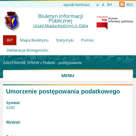
A+
wysoki kontrast
A
RSS
A-
Biuletyn Informacji
Publicznej
Urząd Miasta Kostrzyn n. Odrą
BIP
Mapa Biuletynu
Statystyki
Pomoc
Deklaracja dostępności
ZAŁATWIANIE SPRAW »
Podatki - postępowanie
MENU
Umorzenie postępowania podatkowego
Symbol:
3100
Wydział: